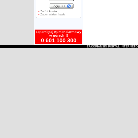
»
Załóż konto
»
Zapomniałem hasła
zapamiętaj numer alarmowy
w górach!!!
0 601 100 300
ZAKOPIAŃSKI PORTAL INTERNET