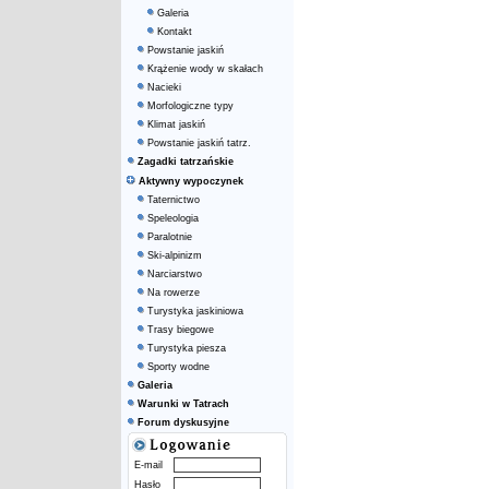
Galeria
Kontakt
Powstanie jaskiń
Krążenie wody w skałach
Nacieki
Morfologiczne typy
Klimat jaskiń
Powstanie jaskiń tatrz.
Zagadki tatrzańskie
Aktywny wypoczynek
Taternictwo
Speleologia
Paralotnie
Ski-alpinizm
Narciarstwo
Na rowerze
Turystyka jaskiniowa
Trasy biegowe
Turystyka piesza
Sporty wodne
Galeria
Warunki w Tatrach
Forum dyskusyjne
E-mail
Hasło