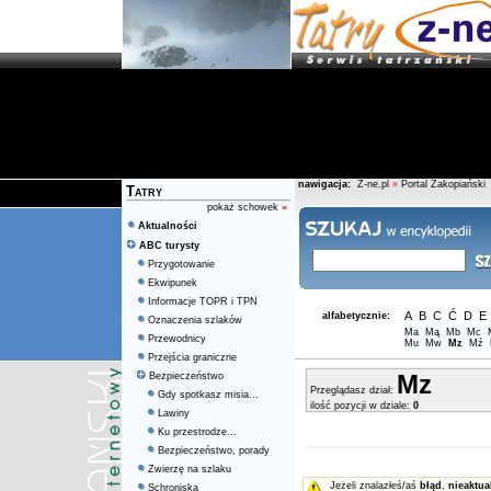
nawigacja:
Z-ne.pl
»
Portal Zakopiański
Tatry
pokaż schowek
»
Aktualności
ABC turysty
Przygotowanie
Ekwipunek
Informacje TOPR i TPN
A
B
C
Ć
D
E
alfabetycznie:
Oznaczenia szlaków
Ma
Mą
Mb
Mc
Przewodnicy
Mu
Mw
Mz
Mź
Przejścia graniczne
Mz
Bezpieczeństwo
Przeglądasz dział:
Gdy spotkasz misia...
ilość pozycji w dziale:
0
Lawiny
Ku przestrodze...
Bezpieczeństwo, porady
Zwierzę na szlaku
Jeżeli znalazłeś/aś
błąd
,
nieaktua
Schroniska