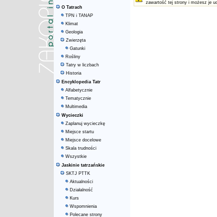
zawartość tej strony i możesz je u
O Tatrach
TPN i TANAP
Klimat
Geologia
Zwierzęta
Gatunki
Rośliny
Tatry w liczbach
Historia
Encyklopedia Tatr
Alfabetycznie
Tematycznie
Multimedia
Wycieczki
Zaplanuj wycieczkę
Miejsce startu
Miejsce docelowe
Skala trudności
Wszystkie
Jaskinie tatrzańskie
SKTJ PTTK
Aktualności
Działalność
Kurs
Wspomnienia
Polecane strony