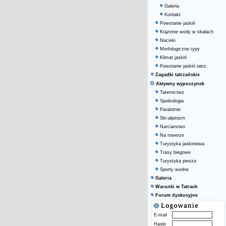
Galeria
Kontakt
Powstanie jaskiń
Krążenie wody w skałach
Nacieki
Morfologiczne typy
Klimat jaskiń
Powstanie jaskiń tatrz.
Zagadki tatrzańskie
Aktywny wypoczynek
Taternictwo
Speleologia
Paralotnie
Ski-alpinizm
Narciarstwo
Na rowerze
Turystyka jaskiniowa
Trasy biegowe
Turystyka piesza
Sporty wodne
Galeria
Warunki w Tatrach
Forum dyskusyjne
E-mail
Hasło