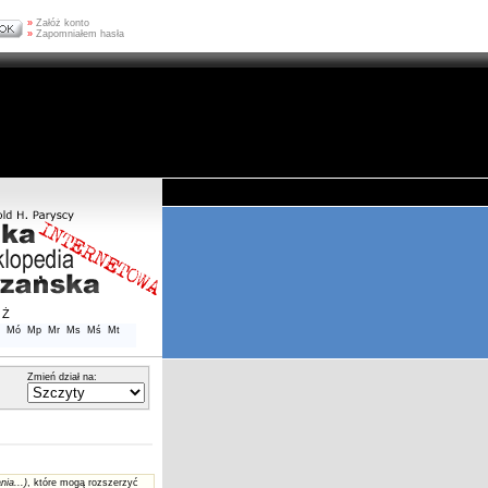
»
Załóż konto
»
Zapomniałem hasła
Ż
Mó
Mp
Mr
Ms
Mś
Mt
Zmień dział na:
nia...)
, które mogą rozszerzyć