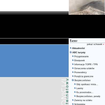
Tatry
pokaż schowek
»
Aktualności
ABC turysty
Przygotowanie
Ekwipunek
Informacje TOPR i TPN
Oznaczenia szlaków
Przewodnicy
Przejścia graniczne
Bezpieczeństwo
Gdy spotkasz misia...
Lawiny
Ku przestrodze...
Bezpieczeństwo, porady
Zwierzę na szlaku
Schroniska