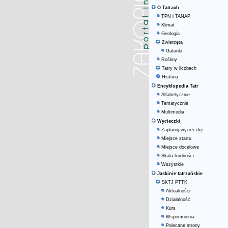
O Tatrach
TPN i TANAP
Klimat
Geologia
Zwierzęta
Gatunki
Rośliny
Tatry w liczbach
Historia
Encyklopedia Tatr
Alfabetycznie
Tematycznie
Multimedia
Wycieczki
Zaplanuj wycieczkę
Miejsce startu
Miejsce docelowe
Skala trudności
Wszystkie
Jaskinie tatrzańskie
SKTJ PTTK
Aktualności
Działalność
Kurs
Wspomnienia
Polecane strony