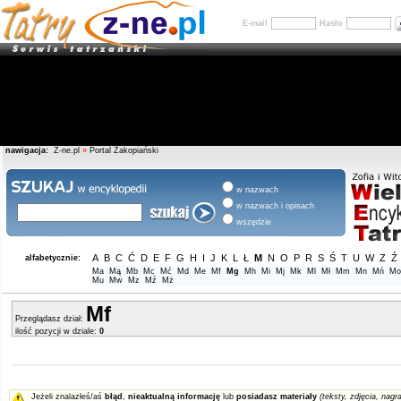
E-mail
Hasło
nawigacja:
Z-ne.pl
»
Portal Zakopiański
w nazwach
w nazwach i opisach
wszędzie
A
B
C
Ć
D
E
F
G
H
I
J
K
L
Ł
M
N
O
P
R
S
Ś
T
U
W
Z
Ź
alfabetycznie:
Ma
Mą
Mb
Mc
Mć
Md
Me
Mf
Mg
Mh
Mi
Mj
Mk
Ml
Mł
Mm
Mn
Mń
Mo
Mu
Mw
Mz
Mź
Mż
Mf
Przeglądasz dział:
ilość pozycji w dziale:
0
Jeżeli znalazłeś/aś
błąd
,
nieaktualną informację
lub
posiadasz materiały
(teksty, zdjęcia, nagra