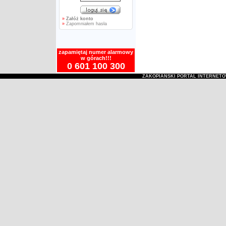
»
Załóż konto
»
Zapomniałem hasła
zapamiętaj numer alarmowy
w górach!!!
0 601 100 300
ZAKOPIAŃSKI PORTAL INTERNET