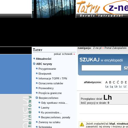
nawigacja:
Z-ne.pl
»
Portal Zakopiański
Tatry
pokaż schowek
»
Aktualności
ABC turysty
Przygotowanie
Ekwipunek
Informacje TOPR i TPN
A
B
C
Ć
D
E
alfabetycznie:
Oznaczenia szlaków
La
Lą
Lb
Lc
Lć
Przewodnicy
Przejścia graniczne
Lh
Bezpieczeństwo
Przeglądasz dział:
Gdy spotkasz misia...
ilość pozycji w dziale:
0
Lawiny
Ku przestrodze...
Bezpieczeństwo, porady
Zwierzę na szlaku
Jeżeli znalazłeś/aś
błąd
,
nieaktua
zawartość tej strony i możesz je u
Schroniska