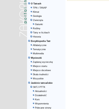
O Tatrach
TPN i TANAP
Klimat
Geologia
Zwierzęta
Gatunki
Rośliny
Tatry w liczbach
Historia
Encyklopedia Tatr
Alfabetycznie
Tematycznie
Multimedia
Wycieczki
Zaplanuj wycieczkę
Miejsce startu
Miejsce docelowe
Skala trudności
Wszystkie
Jaskinie tatrzańskie
SKTJ PTTK
Aktualności
Działalność
Kurs
Wspomnienia
Polecane strony