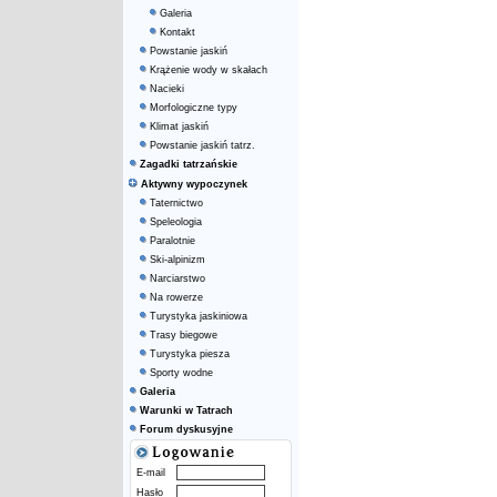
Galeria
Kontakt
Powstanie jaskiń
Krążenie wody w skałach
Nacieki
Morfologiczne typy
Klimat jaskiń
Powstanie jaskiń tatrz.
Zagadki tatrzańskie
Aktywny wypoczynek
Taternictwo
Speleologia
Paralotnie
Ski-alpinizm
Narciarstwo
Na rowerze
Turystyka jaskiniowa
Trasy biegowe
Turystyka piesza
Sporty wodne
Galeria
Warunki w Tatrach
Forum dyskusyjne
E-mail
Hasło