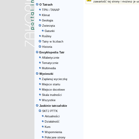
zawartość tej strony i możesz je u
O Tatrach
TPN i TANAP
Klimat
Geologia
Zwierzęta
Gatunki
Rośliny
Tatry w liczbach
Historia
Encyklopedia Tatr
Alfabetycznie
Tematycznie
Multimedia
Wycieczki
Zaplanuj wycieczkę
Miejsce startu
Miejsce docelowe
Skala trudności
Wszystkie
Jaskinie tatrzańskie
SKTJ PTTK
Aktualności
Działalność
Kurs
Wspomnienia
Polecane strony