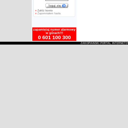
»
Załóż konto
»
Zapomniałem hasła
zapamiętaj numer alarmowy
w górach!!!
0 601 100 300
ZAKOPIAŃSKI PORTAL INTERNET