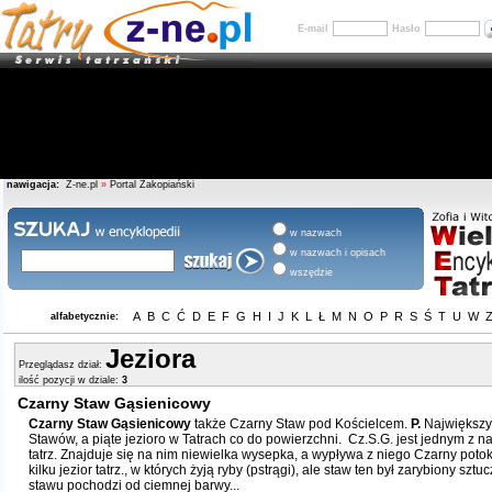
E-mail
Hasło
nawigacja:
Z-ne.pl
»
Portal Zakopiański
w nazwach
w nazwach i opisach
wszędzie
A
B
C
Ć
D
E
F
G
H
I
J
K
L
Ł
M
N
O
P
R
S
Ś
T
U
W
alfabetycznie:
Jeziora
Przeglądasz dział:
ilość pozycji w dziale:
3
Czarny Staw Gąsienicowy
Czarny Staw Gąsienicowy
także Czarny Staw pod Kościelcem.
P.
Największy
Stawów, a piąte jezioro w Tatrach co do powierzchni. Cz.S.G. jest jednym z na
tatrz. Znajduje się na nim niewielka wysepka, a wypływa z niego Czarny potok
kilku jezior tatrz., w których żyją ryby (pstrągi), ale staw ten był zarybiony sz
stawu pochodzi od ciemnej barwy...