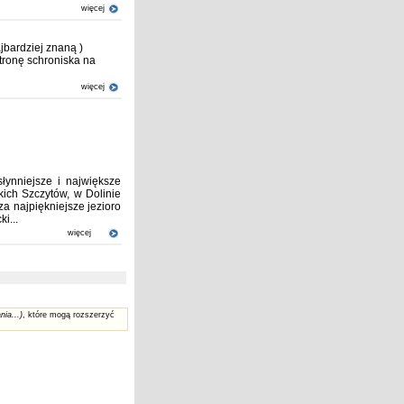
więcej
bardziej znaną )
tronę schroniska na
więcej
łynniejsze i największe
kich Szczytów, w Dolinie
a najpiękniejsze jezioro
i...
więcej
nia...)
, które mogą rozszerzyć