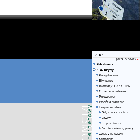
Tatry
pokaż schowek
»
Aktualności
ABC turysty
Przygotowanie
Ekwipunek
Informacje TOPR i TPN
Oznaczenia szlaków
Przewodnicy
Przejścia graniczne
Bezpieczeństwo
Gdy spotkasz misia...
Lawiny
Ku przestrodze...
Bezpieczeństwo, porady
Zwierzę na szlaku
Schroniska