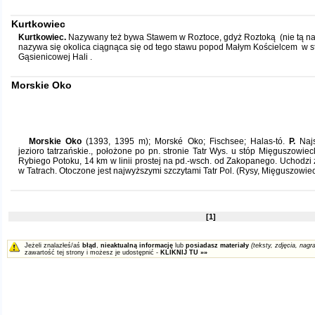
Kurtkowiec
Kurtkowiec.
Nazywany też bywa Stawem w Roztoce, gdyż Roztoką (nie tą naj
nazywa się okolica ciągnąca się od tego stawu popod Małym Kościelcem w s
Gąsienicowej Hali .
Morskie Oko
Morskie Oko
(1393, 1395 m); Morské Oko; Fischsee; Halas-tó.
P.
Najs
jezioro tatrzańskie., położone po pn. stronie Tatr Wys. u stóp Mięguszowiec
Rybiego Potoku, 14 km w linii prostej na pd.-wsch. od Zakopanego. Uchodzi z
w Tatrach. Otoczone jest najwyższymi szczytami Tatr Pol. (Rysy, Mięguszowieck
[1]
Jeżeli znalazłeś/aś
błąd
,
nieaktualną informację
lub
posiadasz materiały
(teksty, zdjęcia, nagra
zawartość tej strony i możesz je udostępnić -
KLIKNIJ TU »»