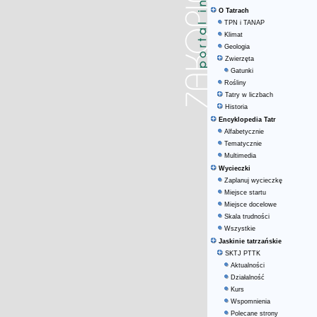
O Tatrach
TPN i TANAP
Klimat
Geologia
Zwierzęta
Gatunki
Rośliny
Tatry w liczbach
Historia
Encyklopedia Tatr
Alfabetycznie
Tematycznie
Multimedia
Wycieczki
Zaplanuj wycieczkę
Miejsce startu
Miejsce docelowe
Skala trudności
Wszystkie
Jaskinie tatrzańskie
SKTJ PTTK
Aktualności
Działalność
Kurs
Wspomnienia
Polecane strony