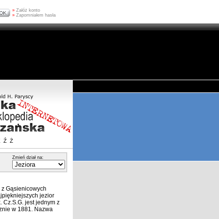
»
Załóż konto
»
Zapomniałem hasła
Z
Ź
Ż
Zmień dział na:
 z Gąsienicowych
jpiękniejszych jezior
. Cz.S.G. jest jednym z
tucznie w 1881. Nazwa