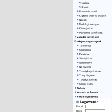
Galeria
Kontakt
Powstanie jaskiń
Krążenie wody w skałach
Nacieki
Morfologiczne typy
Klimat jaskiń
Powstanie jaskiń tatrz.
Zagadki tatrzańskie
Aktywny wypoczynek
Taternictwo
Speleologia
Paralotnie
Ski-alpinizm
Narciarstwo
Na rowerze
Turystyka jaskiniowa
Trasy biegowe
Turystyka piesza
Sporty wodne
Galeria
Warunki w Tatrach
Forum dyskusyjne
E-mail
Hasło