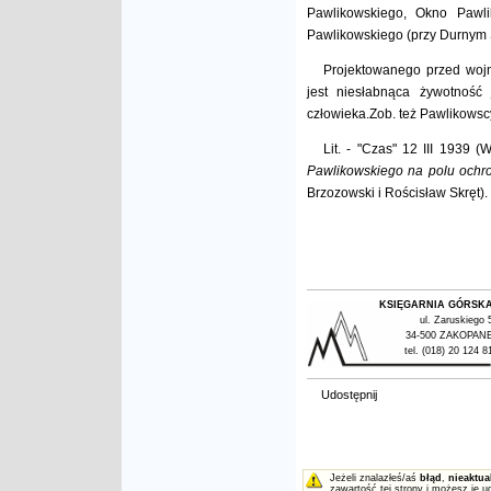
Pawlikowskiego, Okno Pawli
Pawlikowskiego (przy Durnym 
Projektowanego przed woj
jest niesłabnąca żywotność
człowieka.Zob. też Pawlikowsc
Lit. - "Czas" 12 III 1939 
Pawlikowskiego na polu ochr
Brzozowski i Rościsław Skręt). -
KSIĘGARNIA GÓRSK
ul. Zaruskiego 
34-500 ZAKOPAN
tel. (018) 20 124 8
Udostępnij
Jeżeli znalazłeś/aś
błąd
,
nieaktua
zawartość tej strony i możesz je u