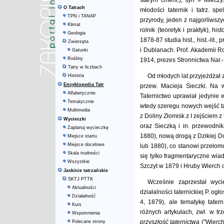
starym cment.), syn » Mieczy
O Tatrach
młodości taternik i tatrz. s
TPN i TANAP
przyrody, jeden z najgorliwsz
Klimat
rolnik (teoretyk i praktyk), hist
Geologia
1878-87 studia hist., hist.-lit.
Zwierzęta
i Dublanach. Prof. Akademii 
Gatunki
Rośliny
1914, prezes Stronnictwa Nar.
Tatry w liczbach
Od młodych lat przyjeżdżał
Historia
Encyklopedia Tatr
przew. Macieja Sieczki. Na 
Alfabetycznie
Taternictwo uprawiał jedynie
Tematycznie
wtedy szeregu nowych wejść ta
Multimedia
z Doliny Złomisk z I zejściem
Wycieczki
oraz Sieczką i in. przewodni
Zaplanuj wycieczkę
1880), nową drogą z Dzikiej D
Miejsce startu
Miejsce docelowe
lub 1880), co stanowi przełom
Skala trudności
się tylko fragmentaryczne wia
Wszystkie
Szczyt w 1879 i Hruby Wierch 
Jaskinie tatrzańskie
SKTJ PTTK
Wcześnie zaprzestał wyc
Aktualności
działalności taternickiej P. ogło
Działalność
4, 1879), ale tematykę tater
Kurs
różnych artykułach, zwł. w tr
Wspomnienia
przyszłość taternictwa
("Wierch
Polecane strony