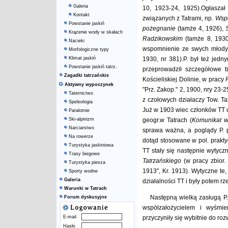
Galeria
10, 1923-24, 1925).Ogłaszał
Kontakt
związanych z Tatrami, np.
Wspo
Powstanie jaskiń
pożegnanie
(tamże 4, 1926),
Krążenie wody w skałach
Radzikowskim
(tamże 8, 193
Nacieki
wspomnienie ze swych młod
Morfologiczne typy
Klimat jaskiń
1930, nr 381).P. był też jedn
Powstanie jaskiń tatrz.
przeprowadził szczegółowe b
Zagadki tatrzańskie
Kościeliskiej Dolinie, w pracy
Aktywny wypoczynek
"Prz. Zakop." 2, 1900, nry 23-2
Taternictwo
z czołowych działaczy Tow. Ta
Speleologia
Już w 1903 wiec członków TT 
Paralotnie
Ski-alpinizm
geogr.w Tatrach (
Komunikat w
Narciarstwo
sprawa ważna, a poglądy P. 
Na rowerze
dotąd stosowane w pol. prakty
Turystyka jaskiniowa
TT stały się następnie wytyc
Trasy biegowe
Tatrzańskiego
(w pracy zbior.
Turystyka piesza
1913", Kr. 1913). Wytyczne te
Sporty wodne
Galeria
działalności TT i były potem rz
Warunki w Tatrach
Następną wielką zasługą P. 
Forum dyskusyjne
współzałożycielem i wyśmie
E-mail
przyczyniły się wybitnie do ro
Hasło