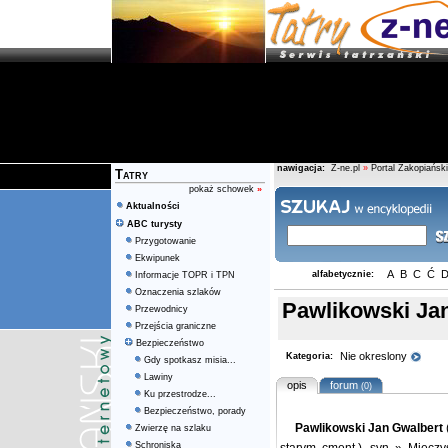
nawigacja:
Z-ne.pl
»
Portal Zakopiański
Tatry
pokaż schowek
»
Aktualności
ABC turysty
Przygotowanie
Ekwipunek
A
B
C
Ć
alfabetycznie:
Informacje TOPR i TPN
Oznaczenia szlaków
Pawlikowski Ja
Przewodnicy
Przejścia graniczne
Bezpieczeństwo
Nie okreslony
Kategoria:
Gdy spotkasz misia...
Lawiny
opis
forum
(0)
Ku przestrodze...
Bezpieczeństwo, porady
Pawlikowski Jan Gwalbert
Zwierzę na szlaku
Schroniska