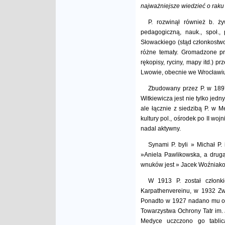
najważniejsze wiedzieć o rak
P. rozwinął również b. ż
pedagogiczną, nauk., społ.,
Słowackiego (stąd członkostwo 
różne tematy. Gromadzone prz
rękopisy, ryciny, mapy itd.)
Lwowie, obecnie we Wrocławiu)
Zbudowany przez P. w 189
Witkiewicza jest nie tylko jed
ale łącznie z siedzibą P. w 
kultury pol., ośrodek po II wo
nadal aktywny.
Synami P. byli » Michał P.
»Aniela Pawlikowska, a drug
wnuków jest » Jacek Woźniako
W 1913 P. został członk
Karpathenvereinu, w 1932 Zwi
Ponadto w 1927 nadano mu ob
Towarzystwa Ochrony Tatr im.
Medyce uczczono go tablic