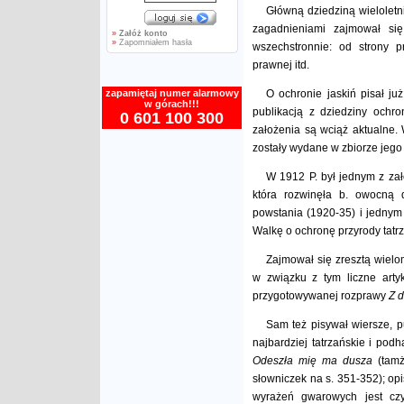
Główną dziedziną wieloletnie
zagadnieniami zajmował się
»
Załóż konto
»
Zapomniałem hasła
wszechstronnie: od strony p
prawnej itd.
zapamiętaj numer alarmowy
O ochronie jaskiń pisał j
w górach!!!
publikacją z dziedziny ochr
0 601 100 300
założenia są wciąż aktualne. 
zostały wydane w zbiorze jeg
W 1912 P. był jednym z zał
która rozwinęła b. owocną 
powstania (1920-35) i jednym 
Walkę o ochronę przyrody tatrz
Zajmował się zresztą wielo
w związku z tym liczne arty
przygotowywanej rozprawy
Z d
Sam też pisywał wiersze, pu
najbardziej tatrzańskie i pod
Odeszła mię ma dusza
(tam
słowniczek na s. 351-352); opi
wyrażeń gwarowych jest czy