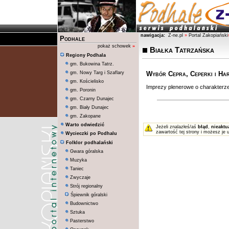
nawigacja:
Z-ne.pl
»
Portal Zakopiański
Podhale
pokaż schowek
»
Białka Tatrzańska
Regiony Podhala
gm. Bukowina Tatrz.
gm. Nowy Targ i Szaflary
Wybór Cepra, Ceperki i Ha
gm. Kościelisko
Imprezy plenerowe o charakterz
gm. Poronin
gm. Czarny Dunajec
gm. Biały Dunajec
gm. Zakopane
Warto odwiedzić
Jeżeli znalazłeś/aś
błąd
,
nieaktu
zawartość tej strony i możesz je 
Wycieczki po Podhalu
Folklor podhalański
Gwara góralska
Muzyka
Taniec
Zwyczaje
Strój regionalny
Śpiewnik góralski
Budownictwo
Sztuka
Pasterstwo