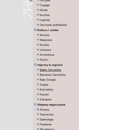
Oscypek
Ciupaga
Górale
Kuchnia
Legendy
Owczarek podhalański
Kultura i sztuka
Muzyka
Malarstwo
Rzeźba
Literatura
Architektura
Artyści
Imprezy w regionie
Białka Tatrzańska
Bukowina Tatrzańska
Biały Dunajec
Jurgów
Kościelisko
Poronin
Zakopane
Aktywny wypoczynek
Rowery
Taternictwo
Speleologia
Paralotnie
Ski-alpinizm