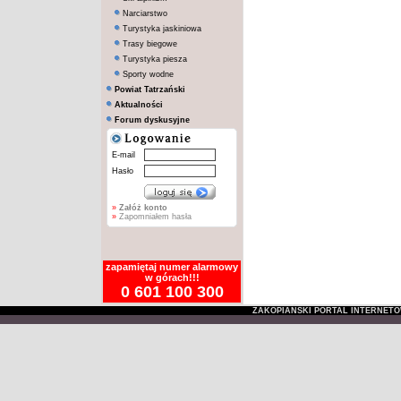
Narciarstwo
Turystyka jaskiniowa
Trasy biegowe
Turystyka piesza
Sporty wodne
Powiat Tatrzański
Aktualności
Forum dyskusyjne
E-mail
Hasło
»
Załóż konto
»
Zapomniałem hasła
zapamiętaj numer alarmowy
w górach!!!
0 601 100 300
ZAKOPIAŃSKI PORTAL INTERNET