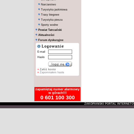
Narciarstwo
Turystyka jaskiniowa
Trasy biegowe
Turystyka piesza
Sporty wodne
Powiat Tatrzański
Aktualności
Forum dyskusyjne
E-mail
Hasło
»
Załóż konto
»
Zapomniałem hasła
zapamiętaj numer alarmowy
w górach!!!
0 601 100 300
ZAKOPIAŃSKI PORTAL INTERNET