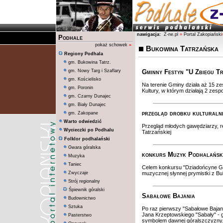
nawigacja:
Z-ne.pl
»
Portal Zakopiański
Podhale
pokaż schowek
»
Bukowina Tatrzańska
Regiony Podhala
gm. Bukowina Tatrz.
gm. Nowy Targ i Szaflary
Gminny Festyn "U Zbiegu Tr
gm. Kościelisko
Na terenie Gminy działa aż 15 z
gm. Poronin
Kultury, w którym działają 2 zespo
gm. Czarny Dunajec
gm. Biały Dunajec
przegląd drobku kulturaln
gm. Zakopane
Warto odwiedzić
Przegląd młodych gawędziarzy, re
Wycieczki po Podhalu
Tatrzańskiej
Folklor podhalański
Gwara góralska
konkurs Muzyk Podhalański
Muzyka
Taniec
Celem konkursu "Dziadońcyne Gra
Zwyczaje
muzycznej słynnej prymistki z Bu
Strój regionalny
Śpiewnik góralski
Sabałowe Bajania
Budownictwo
Sztuka
Po raz pierwszy "Sabałowe Baja
Jana Krzeptowskiego "Sabały" - g
Pasterstwo
symbolem dawnej góralszczyzny