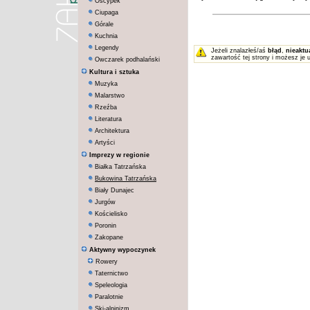
Oscypek
Ciupaga
Górale
Kuchnia
Legendy
Jeżeli znalazłeś/aś
błąd
,
nieaktu
zawartość tej strony i możesz je 
Owczarek podhalański
Kultura i sztuka
Muzyka
Malarstwo
Rzeźba
Literatura
Architektura
Artyści
Imprezy w regionie
Białka Tatrzańska
Bukowina Tatrzańska
Biały Dunajec
Jurgów
Kościelisko
Poronin
Zakopane
Aktywny wypoczynek
Rowery
Taternictwo
Speleologia
Paralotnie
Ski-alpinizm