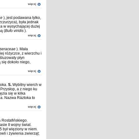
więcej
ae
), jest podawana tylko,
czurzyca), była jednak
ja w wysychającej dużej
ą (
Bufo viridis
).
więcej
seraceae
). Mała
ej różyczce, z wierzchu i
śluzowaty płyn
ą się dokoło niego,
więcej
toka.
S.
Wybitny wierch w
 Przysłop, a z niego ku
zia się w kilka
ha. Nazwa Ráztoka to
więcej
a Rostafińskiego.
ie II wojny świat.
5 był więziony w niem.
wli i żywienia zwierząt;