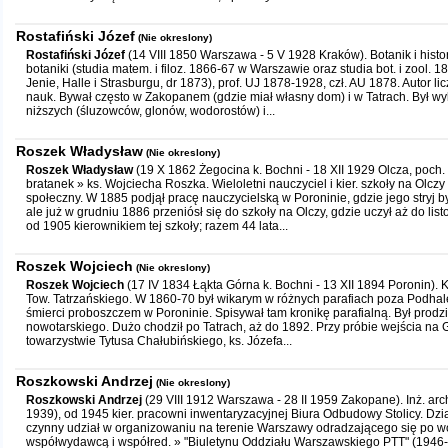
Rostafiński Józef
(Nie okreslony)
Rostafiński Józef
(14 VIII 1850 Warszawa - 5 V 1928 Kraków). Botanik i histor
botaniki (studia matem. i filoz. 1866-67 w Warszawie oraz studia bot. i zool.
Jenie, Halle i Strasburgu, dr 1873), prof. UJ 1878-1928, czł. AU 1878. Autor li
nauk. Bywał często w Zakopanem (gdzie miał własny dom) i w Tatrach. Był w
niższych (śluzowców, glonów, wodorostów) i...
Roszek Władysław
(Nie okreslony)
Roszek Władysław
(19 X 1862 Żegocina k. Bochni - 18 XII 1929 Olcza, poch
bratanek » ks. Wojciecha Roszka. Wieloletni nauczyciel i kier. szkoły na Olc
społeczny. W 1885 podjął pracę nauczycielską w Poroninie, gdzie jego stryj 
ale już w grudniu 1886 przeniósł się do szkoły na Olczy, gdzie uczył aż do li
od 1905 kierownikiem tej szkoły; razem 44 lata...
Roszek Wojciech
(Nie okreslony)
Roszek Wojciech
(17 IV 1834 Łąkta Górna k. Bochni - 13 XII 1894 Poronin). Ks
Tow. Tatrzańskiego. W 1860-70 był wikarym w różnych parafiach poza Podhal
śmierci proboszczem w Poroninie. Spisywał tam kronikę parafialną. Był pro
nowotarskiego. Dużo chodził po Tatrach, aż do 1892. Przy próbie wejścia na 
towarzystwie Tytusa Chałubińskiego, ks. Józefa...
Roszkowski Andrzej
(Nie okreslony)
Roszkowski Andrzej
(29 VIII 1912 Warszawa - 28 II 1959 Zakopane). Inż. arch
1939), od 1945 kier. pracowni inwentaryzacyjnej Biura Odbudowy Stolicy. Działac
czynny udział w organizowaniu na terenie Warszawy odradzającego się po wojn
współwydawcą i współred. » "Biuletynu Oddziału Warszawskiego PTT" (1946-4