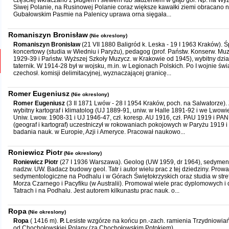
częściej wkraczano z pługiem i siewem lub sadzeniem w głąb gór. Np. na Wyżn
Siwej Polanie, na Rusinowej Polanie coraz większe kawałki ziemi obracano n
Gubałowskim Pasmie na Palenicy uprawa orna sięgała...
Romaniszyn Bronisław
(Nie okreslony)
Romaniszyn Bronisław
(21 VII 1880 Baligród k. Leska - 19 I 1963 Kraków). 
koncertowy (studia w Wiedniu i Paryżu), pedagog (prof. Państw. Konserw. Mu
1929-39 i Państw. Wyższej Szkoły Muzycz. w Krakowie od 1945), wybitny dzia
taternik. W 1914-28 był w wojsku, m.in. w Legionach Polskich. Po I wojnie świa
czechosł. komisji delimitacyjnej, wyznaczającej granicę...
Romer Eugeniusz
(Nie okreslony)
Romer Eugeniusz
(3 II 1871 Lwów - 28 I 1954 Kraków, poch. na Salwatorze). 
wybitny kartograf i klimatolog (UJ 1889-91, uniw. w Halle 1891-92 i we Lwowie
Uniw. Lwow. 1908-31 i UJ 1946-47, czł. koresp. AU 1916, czł. PAU 1919 i PAN
(geograf i kartograf) uczestniczył w rokowaniach pokojowych w Paryżu 1919 
badania nauk. w Europie, Azji i Ameryce. Pracował naukowo...
Roniewicz Piotr
(Nie okreslony)
Roniewicz Piotr
(27 I 1936 Warszawa). Geolog (UW 1959, dr 1964), sedyment
nadzw. UW. Badacz budowy geol. Tatr i autor wielu prac z tej dziedziny. Prowa
sedymentologiczne na Podhalu i w Górach Świętokrzyskich oraz studia w stref
Morza Czarnego i Pacyfiku (w Australii). Promował wiele prac dyplomowych i
Tatrach i na Podhalu. Jest autorem kilkunastu prac nauk. o...
Ropa
(Nie okreslony)
Ropa
( 1416 m).
P.
Lesiste wzgórze na końcu pn.-zach. ramienia Trzydniowia
od Chochołowskiej Polany (za Chochołowskim Potokiem).