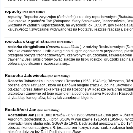
ropuchy
(Nie okreslony)
ropuchy
. Ropucha zwyczajna (
Bufo bufo
) z rodziny ropuchowatych (
Bufonid
jako rzadka, z podnóża Tatr (Zakopane, Stary Smokowiec, Jaszczurówka, Jasz
widziana w Zadnich Koperszadach, na wysokości ok. 1650 m, gdy składała ja
kałuży.Prócz r. zwyczajnej widywano też na Podtatrzu jeszcze rzadszą r. zielon
rosiczka okrągłolistna
(Nie okreslony)
rosiczka okrągłolistna
(
Drosera rotundifolia
), z rodziny Rosiczkowatych (
Dro
roślinka owadożerna. Listki okrągłe na długich ogonkach w przyziemnej płaski
brzegiem pokryte trzoneczkowatymi, czerwonymi gruczołkami, zawierającymi 
trawienny. Jeśli jakiś drobny owad siądzie na listku rosiczki, gruczołki zaginaj
oblewają go śluzem i rozpoczyna się...
Rosocha Jałowiecka
(Nie okreslony)
Rosocha Jałowiecka
lub po prostu Rosocha (1953, 1948 m); Rázsocha, Ráz
bocznej grani Tatr Zach., która od Banówki biegnie zrazu ku pd. na Jałowiecki
pd.-zach. przez Jałowiecką Przełęcz na Rosochę.W Rososze owa grań rozgałę
grzbietów i zapewne od tego rozwidlenia pochodzi nazwa Rosocha i Rázsoc
chyba błąd kartografów, którzy tak zanotowali błędnie...
Rostafiński Jan
(Nie okreslony)
Rostafiński Jan
(13 II 1882 Kraków - 6 VII 1966 Warszawa), syn prof. » Józef
Agronom, zootechnik (UJ), prof. SGGW w Warszawie 1918-50 i 1959-60. W czas
prowadził tajne studia roln. SGGW do 1943, kiedy został aresztowany. Do 194
obozach koncentracyjnych. R. jest autorem licznych prac nauk. z zakresu hodo
niektóre dotyczą też Tatr i Podtatrza, np.
Rasy...