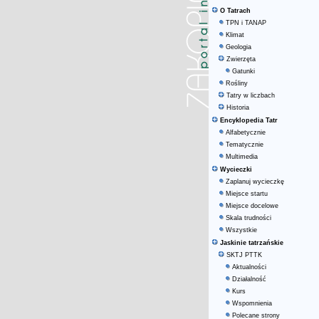
O Tatrach
TPN i TANAP
Klimat
Geologia
Zwierzęta
Gatunki
Rośliny
Tatry w liczbach
Historia
Encyklopedia Tatr
Alfabetycznie
Tematycznie
Multimedia
Wycieczki
Zaplanuj wycieczkę
Miejsce startu
Miejsce docelowe
Skala trudności
Wszystkie
Jaskinie tatrzańskie
SKTJ PTTK
Aktualności
Działalność
Kurs
Wspomnienia
Polecane strony