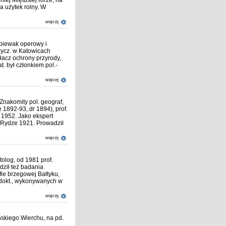
iej Miętusiej Kirze, na
a użytek rolny. W
więcej
Śpiewak operowy i
zycz. w Katowicach
łacz ochrony przyrody,
t. był członkiem pol.-
więcej
Znakomity pol. geograf,
 1892-93, dr 1894), prof.
 1952. Jako ekspert
i Rydze 1921. Prowadził
więcej
olog, od 1981 prof.
dził też badania
ie brzegowej Bałtyku,
 dokt., wykonywanych w
więcej
ńskiego Wierchu, na pd.