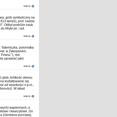
więcej
awa, grób symboliczny na
913 tamże), prof. nadzw.
37. Odbył podróże nauk.
do Afryki pn. i pd.
więcej
Taterniczka, polonistka
świat. w Zakopanem,
 Powsz."), red.
ęła uprawiać jako
więcej
 gleb, krótkość okresu
na kształtowanie się
nie od wysokości n.p.m.,
linności). W skład
więcej
dowych) wapiennych, a
itowe i kwarcytowe. Do
a (
Gentiana punctata
),