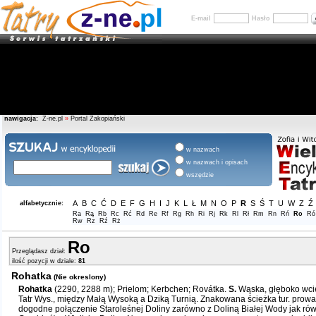
E-mail
Hasło
nawigacja:
Z-ne.pl
»
Portal Zakopiański
w nazwach
w nazwach i opisach
wszędzie
A
B
C
Ć
D
E
F
G
H
I
J
K
L
Ł
M
N
O
P
R
S
Ś
T
U
W
Z
Ź
alfabetycznie:
Ra
Rą
Rb
Rc
Rć
Rd
Re
Rf
Rg
Rh
Ri
Rj
Rk
Rl
Rł
Rm
Rn
Rń
Ro
Ró
Rw
Rz
Rź
Rż
Ro
Przeglądasz dział:
ilość pozycji w dziale:
81
Rohatka
(Nie okreslony)
Rohatka
(2290, 2288 m); Prielom; Kerbchen; Rovátka.
S.
Wąska, głęboko wcięt
Tatr Wys., między Małą Wysoką a Dziką Turnią. Znakowana ścieżka tur. prow
dogodne połączenie Staroleśnej Doliny zarówno z Doliną Białej Wody jak rów