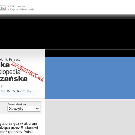
»
Załóż konto
»
Zapomniałem hasła
Ż
Rp
Rr
Rs
Rś
Rt
Ru
Zmień dział na:
a przełęcz w gł. grani
adząca przez R. stanowi
nież (poprzez Polski