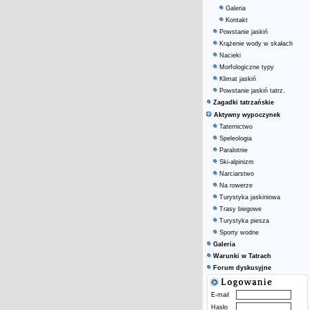
Galeria
Kontakt
Powstanie jaskiń
Krążenie wody w skałach
Nacieki
Morfologiczne typy
Klimat jaskiń
Powstanie jaskiń tatrz.
Zagadki tatrzańskie
Aktywny wypoczynek
Taternictwo
Speleologia
Paralotnie
Ski-alpinizm
Narciarstwo
Na rowerze
Turystyka jaskiniowa
Trasy biegowe
Turystyka piesza
Sporty wodne
Galeria
Warunki w Tatrach
Forum dyskusyjne
E-mail
Hasło