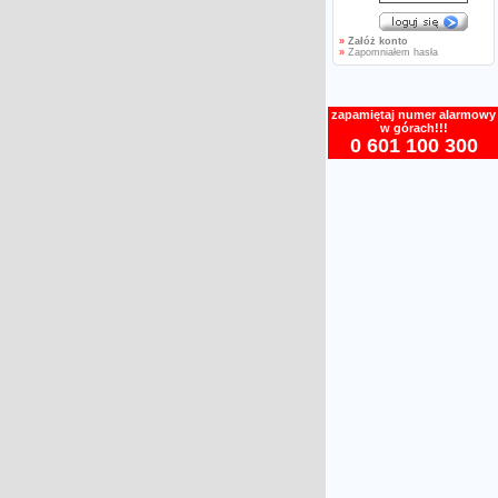
»
Załóż konto
»
Zapomniałem hasła
zapamiętaj numer alarmowy
w górach!!!
0 601 100 300