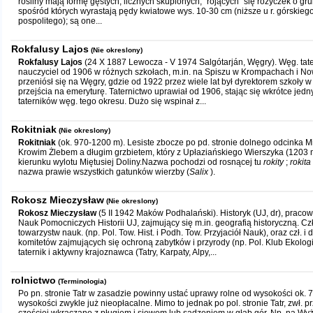
rośliny mają formę gęstych, licznych skupionych, "rojących" się różyczek o gru
spośród których wyrastają pędy kwiatowe wys. 10-30 cm (niższe u r. górskiego
pospolitego); są one...
Rokfalusy Lajos
(Nie okreslony)
Rokfalusy Lajos
(24 X 1887 Lewocza - V 1974 Salgótarján, Węgry). Węg. tatern
nauczyciel od 1906 w różnych szkołach, m.in. na Spiszu w Krompachach i No
przeniósł się na Węgry, gdzie od 1922 przez wiele lat był dyrektorem szkoły w
przejścia na emeryturę. Taternictwo uprawiał od 1906, stając się wkrótce jed
taterników węg. tego okresu. Dużo się wspinał z...
Rokitniak
(Nie okreslony)
Rokitniak
(ok. 970-1200 m). Lesiste zbocze po pd. stronie dolnego odcinka Mi
Krowim Żlebem a długim grzbietem, który z Upłaziańskiego Wierszyka (1203 m
kierunku wylotu Miętusiej Doliny.Nazwa pochodzi od rosnącej tu
rokity
;
rokita
nazwa prawie wszystkich gatunków wierzby (
Salix
).
Rokosz Mieczysław
(Nie okreslony)
Rokosz Mieczysław
(5 II 1942 Maków Podhalański). Historyk (UJ, dr), prac
Nauk Pomocniczych Historii UJ, zajmujący się m.in. geografią historyczną. C
towarzystw nauk. (np. Pol. Tow. Hist. i Podh. Tow. Przyjaciół Nauk), oraz czł. i 
komitetów zajmujących się ochroną zabytków i przyrody (np. Pol. Klub Ekolog
taternik i aktywny krajoznawca (Tatry, Karpaty, Alpy,...
rolnictwo
(Terminologia)
Po pn. stronie Tatr w zasadzie powinny ustać uprawy rolne od wysokości ok. 7
wysokości zwykle już nieopłacalne. Mimo to jednak po pol. stronie Tatr, zwł. pr