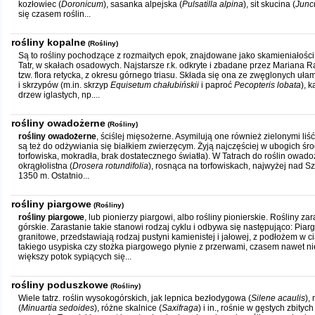
kozłowiec (
Doronicum
), sasanka alpejska (
Pulsatilla alpina
), sit skucina (
Juncu
się czasem roślin...
rośliny kopalne
(Rośliny)
Są to rośliny pochodzące z rozmaitych epok, znajdowane jako skamieniałośc
Tatr, w skałach osadowych. Najstarsze r.k. odkryte i zbadane przez Mariana R
tzw. flora retycka, z okresu górnego triasu. Składa się ona ze zwęglonych ułam
i skrzypów (m.in. skrzyp
Equisetum chałubińskii
i paproć
Pecopteris lobata
), k
drzew iglastych, np....
rośliny owadożerne
(Rośliny)
rośliny owadożerne
, ściślej mięsożerne. Asymilują one również zielonymi li
są też do odżywiania się białkiem zwierzęcym. Żyją najczęściej w ubogich ś
torfowiska, mokradła, brak dostatecznego światła). W Tatrach do roślin owad
okrągłolistna (
Drosera rotundifolia
), rosnąca na torfowiskach, najwyżej nad S
1350 m. Ostatnio...
rośliny piargowe
(Rośliny)
rośliny piargowe
, lub pionierzy piargowi, albo rośliny pionierskie. Rośliny zar
górskie. Zarastanie takie stanowi rodzaj cyklu i odbywa się następująco: Piargi
granitowe, przedstawiają rodzaj pustyni kamienistej i jałowej, z podłożem w 
takiego usypiska czy stożka piargowego płynie z przerwami, czasem nawet ni
większy potok sypiących się...
rośliny poduszkowe
(Rośliny)
Wiele tatrz. roślin wysokogórskich, jak lepnica bezłodygowa (
Silene acaulis
),
(
Minuartia sedoides
), różne skalnice (
Saxifraga
) i in., rośnie w gęstych zbity