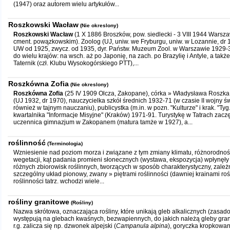
(1947) oraz autorem wielu artykułów...
Roszkowski Wacław
(Nie okreslony)
Roszkowski Wacław
(1 X 1886 Broszków, pow. siedlecki - 3 VIII 1944 Warsz
cment. powązkowskim). Zoolog (UJ, uniw. we Fryburgu, uniw. w Lozannie, dr 1
UW od 1925, zwycz. od 1935, dyr. Państw. Muzeum Zool. w Warszawie 1929-
do wielu krajów: na wsch. aż po Japonię, na zach. po Brazylię i Antyle, a także 
Taternik (czł. Klubu Wysokogórskiego PTT),...
Roszkówna Zofia
(Nie okreslony)
Roszkówna Zofia
(25 IV 1909 Olcza, Zakopane), córka » Władysława Roszka. 
(UJ 1932, dr 1970), nauczycielka szkół średnich 1932-71 (w czasie II wojny 
również w tajnym nauczaniu), publicystka (m.in. w pozn. "Kulturze" i krak. "Tyg.
kwartalnika "Informacje Misyjne" (Kraków) 1971-91. Turystykę w Tatrach zacz
uczennica gimnazjum w Zakopanem (matura tamże w 1927), a...
roślinność
(Terminologia)
Wzniesienie nad poziom morza i związane z tym zmiany klimatu, różnorodność
wegetacji, kąt padania promieni słonecznych (wystawa, ekspozycja) wpłynęły 
różnych zbiorowisk roślinnych, tworzących w sposób charakterystyczny, zależ
szczególny układ pionowy, zwany » piętrami roślinności (dawniej krainami roś
roślinności tatrz. wchodzi wiele...
rośliny granitowe
(Rośliny)
Nazwa skrótowa, oznaczająca rośliny, które unikają gleb alkalicznych (zasa
występują na glebach kwaśnych, bezwapiennych, do jakich należą gleby gran
r.g. zalicza się np. dzwonek alpejski (
Campanula alpina
), goryczka kropkowan