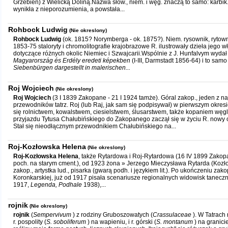
Grzebień) z Wielicką Doliną.Nazwa słow., niem. i węg. znaczą to samo: karbi
wynikła z nieporozumienia, a powstała...
Rohbock Ludwig
(Nie okreslony)
Rohbock Ludwig
(ok. 1815? Norymberga - ok. 1875?). Niem. rysownik, rytowni
1853-75 staloryty i chromolitografie krajobrazowe R. ilustrowały dzieła jego wł
dotyczące różnych okolic Niemiec i Szwajcarii.Wspólnie z J. Hunfalvym wydał b
Magyarország és Erdély eredeti képekben
(I-III, Darmstadt 1856-64) i to sam
Siebenbürgen dargestellt in malerischen...
Roj Wojciech
(Nie okreslony)
Roj Wojciech
(3 I 1839 Zakopane - 21 I 1924 tamże). Góral zakop., jeden z na
przewodników tatrz. Roj (lub Raj, jak sam się podpisywał) w pierwszym okre
się rolnictwem, kowalstwem, ciesielstwem, ślusarstwem, także kopaniem węg
przyjazdu Tytusa Chałubińskiego do Zakopanego zaczął się w życiu R. nowy o
Stał się nieodłącznym przewodnikiem Chałubińskiego na...
Roj-Kozłowska Helena
(Nie okreslony)
Roj-Kozłowska Helena
, także Rytardowa i Roj-Rytardowa (16 IV 1899 Zakopa
poch. na starym cment.), od 1923 żona » Jerzego Mieczysława Rytarda (Kozł
zakop., artystka lud., pisarka (gwarą podh. i językiem lit.). Po ukończeniu zako
Koronkarskiej, już od 1917 pisała scenariusze regionalnych widowisk tanec
1917,
Legenda, Podhale
1938),...
rojnik
(Nie okreslony)
rojnik
(
Sempervivum
) z rodziny Gruboszowatych (
Crassulaceae
). W Tatrach
r. pospolity (
S. soboliferum
) na wapieniu, i r. górski (
S. montanum
) na granici