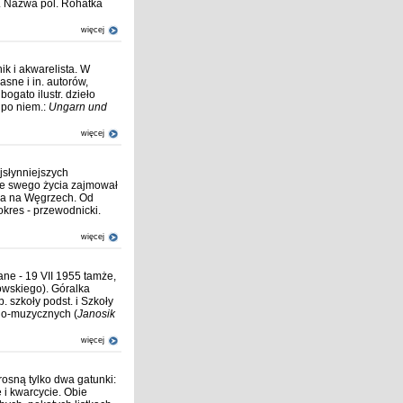
k. Nazwa pol. Rohatka
więcej
k i akwarelista. W
asne i in. autorów,
ogato ilustr. dzieło
o po niem.:
Ungarn und
więcej
jsłynniejszych
sie swego życia zajmował
la na Węgrzech. Od
kres - przewodnicki.
więcej
ne - 19 VII 1955 tamże,
owskiego). Góralka
p. szkoły podst. i Szkoły
zno-muzycznych (
Janosik
więcej
 rosną tylko dwa gatunki:
e i kwarcycie. Obie