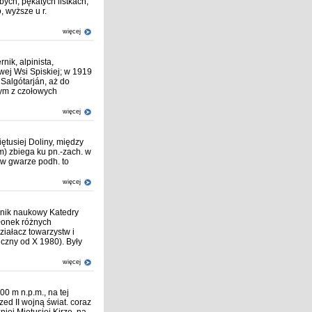
bych, pękatych listkach,
, wyższe u r.
więcej
ik, alpinista,
wej Wsi Spiskiej; w 1919
 Salgótarján, aż do
nym z czołowych
więcej
ętusiej Doliny, między
) zbiega ku pn.-zach. w
w gwarze podh. to
więcej
ownik naukowy Katedry
złonek różnych
działacz towarzystw i
iczny od X 1980). Były
więcej
00 m n.p.m., na tej
zed II wojną świat. coraz