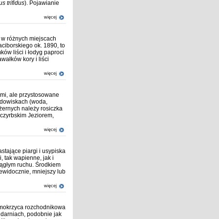
s trifidus
). Pojawianie
więcej
i w różnych miejscach
aciborskiego ok. 1890, to
ków liści i łodyg paproci
awałków kory i liści
więcej
śćmi, ale przystosowane
rodowiskach (woda,
ożernych należy rosiczka
zczyrbskim Jeziorem,
więcej
astające piargi i usypiska
, tak wapienne, jak i
ciągłym ruchu. Środkiem
ewidocznie, mniejszy lub
więcej
 mokrzyca rozchodnikowa
ch darniach, podobnie jak