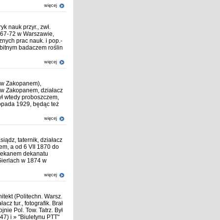
więcej
yk nauk przyr., zwł.
 1867-72 w Warszawie,
cznych prac nauk. i pop.-
ybitnym badaczem roślin
więcej
. w Zakopanem),
zy w Zakopanem, działacz
był wtedy proboszczem,
stopada 1929, będąc też
więcej
iądz, taternik, działacz
em, a od 6 VII 1870 do
dziekanem dekanatu
Gierlach w 1874 w
więcej
itekt (Politechn. Warsz.
z tur., fotografik. Brał
ie Pol. Tow. Tatrz. Był
7) i » "Biuletynu PTT"