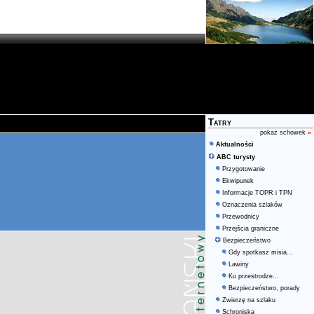
Tatry
pokaż schowek
»
Aktualności
ABC turysty
Przygotowanie
Ekwipunek
Informacje TOPR i TPN
Oznaczenia szlaków
Przewodnicy
Przejścia graniczne
Bezpieczeństwo
Gdy spotkasz misia...
Lawiny
Ku przestrodze...
Bezpieczeństwo, porady
Zwierzę na szlaku
Schroniska