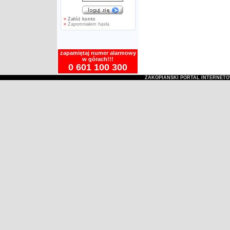
»
Załóż konto
»
Zapomniałem hasła
zapamiętaj numer alarmowy
w górach!!!
0 601 100 300
ZAKOPIAŃSKI PORTAL INTERNET