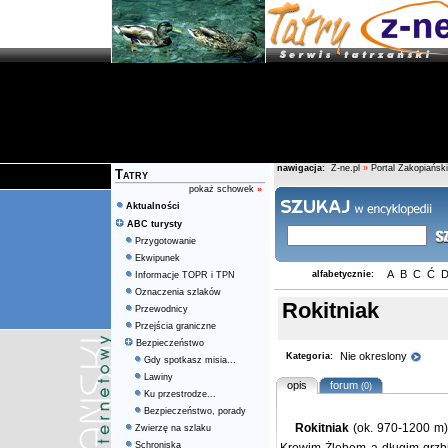
nawigacja:
Z-ne.pl
»
Portal Zakopiański
Tatry
pokaż schowek
»
Aktualności
ABC turysty
Przygotowanie
Ekwipunek
A
B
C
Ć
alfabetycznie:
Informacje TOPR i TPN
Oznaczenia szlaków
Rokitniak
Przewodnicy
Przejścia graniczne
Bezpieczeństwo
Nie okreslony
Kategoria:
Gdy spotkasz misia...
Lawiny
opis
forum
(0)
Ku przestrodze...
Bezpieczeństwo, porady
Rokitniak
(ok. 970-1200 m).
Zwierzę na szlaku
Schroniska