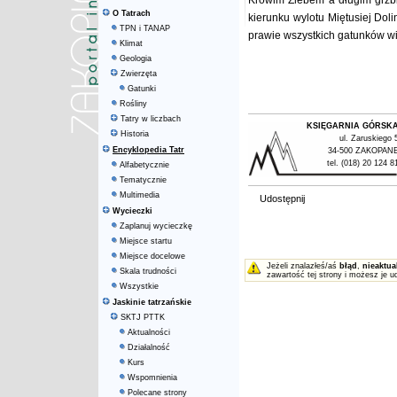
Krowim Żlebem a długim grzbi
O Tatrach
kierunku wylotu Miętusiej Dol
TPN i TANAP
prawie wszystkich gatunków wi
Klimat
Geologia
Zwierzęta
Gatunki
Rośliny
Tatry w liczbach
KSIĘGARNIA GÓRSK
Historia
ul. Zaruskiego 
Encyklopedia Tatr
34-500 ZAKOPAN
tel. (018) 20 124 8
Alfabetycznie
Tematycznie
Multimedia
Udostępnij
Wycieczki
Zaplanuj wycieczkę
Miejsce startu
Miejsce docelowe
Jeżeli znalazłeś/aś
błąd
,
nieaktua
Skala trudności
zawartość tej strony i możesz je u
Wszystkie
Jaskinie tatrzańskie
SKTJ PTTK
Aktualności
Działalność
Kurs
Wspomnienia
Polecane strony