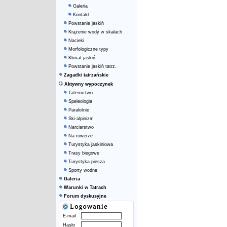
Galeria
Kontakt
Powstanie jaskiń
Krążenie wody w skałach
Nacieki
Morfologiczne typy
Klimat jaskiń
Powstanie jaskiń tatrz.
Zagadki tatrzańskie
Aktywny wypoczynek
Taternictwo
Speleologia
Paralotnie
Ski-alpinizm
Narciarstwo
Na rowerze
Turystyka jaskiniowa
Trasy biegowe
Turystyka piesza
Sporty wodne
Galeria
Warunki w Tatrach
Forum dyskusyjne
E-mail
Hasło