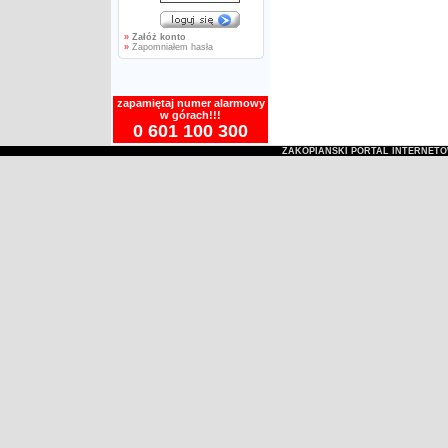
»
Załóż konto
»
Zapomniałem hasła
zapamiętaj numer alarmowy
w górach!!!
0 601 100 300
ZAKOPIAŃSKI PORTAL INTERNET