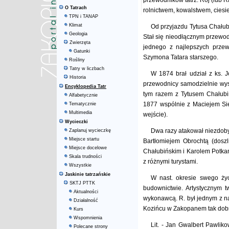
przewodników tatrz. Roj (lub 
O Tatrach
rolnictwem, kowalstwem, cies
TPN i TANAP
Klimat
Od przyjazdu Tytusa Chałub
Geologia
Stał się nieodłącznym przewod
Zwierzęta
jednego z najlepszych przew
Gatunki
Szymona Tatara starszego.
Rośliny
Tatry w liczbach
W 1874 brał udział z ks. J
Historia
przewodnicy samodzielnie wys
Encyklopedia Tatr
tym razem z Tytusem Chałubi
Alfabetycznie
1877 wspólnie z Maciejem Si
Tematycznie
Multimedia
wejście).
Wycieczki
Dwa razy atakował niezdoby
Zaplanuj wycieczkę
Miejsce startu
Bartłomiejem Obrochtą (dos
Miejsce docelowe
Chałubińskim i Karolem Potkań
Skala trudności
z różnymi turystami.
Wszystkie
Jaskinie tatrzańskie
W nast. okresie swego życ
SKTJ PTTK
budownictwie. Artystycznym t
Aktualności
wykonawcą. R. był jednym z n
Działalność
Kozińcu w Zakopanem tak dobrz
Kurs
Wspomnienia
Lit. - Jan Gwalbert Pawlik
Polecane strony