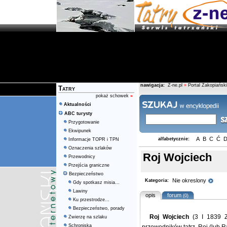
nawigacja:
Z-ne.pl
»
Portal Zakopiański
Tatry
pokaż schowek
»
Aktualności
ABC turysty
Przygotowanie
Ekwipunek
A
B
C
Ć
alfabetycznie:
Informacje TOPR i TPN
Oznaczenia szlaków
Roj Wojciech
Przewodnicy
Przejścia graniczne
Bezpieczeństwo
Nie okreslony
Kategoria:
Gdy spotkasz misia...
Lawiny
opis
forum
(0)
Ku przestrodze...
Bezpieczeństwo, porady
Roj Wojciech
(3 I 1839 Za
Zwierzę na szlaku
Schroniska