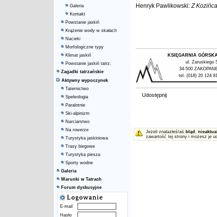
Henryk Pawlikowski:
Z Kozińca
Galeria
Kontakt
Powstanie jaskiń
Krążenie wody w skałach
Nacieki
Morfologiczne typy
Klimat jaskiń
KSIĘGARNIA GÓRSK
ul. Zaruskiego 
Powstanie jaskiń tatrz.
34-500 ZAKOPAN
Zagadki tatrzańskie
tel. (018) 20 124 8
Aktywny wypoczynek
Taternictwo
Udostępnij
Speleologia
Paralotnie
Ski-alpinizm
Narciarstwo
Na rowerze
Jeżeli znalazłeś/aś
błąd
,
nieaktua
zawartość tej strony i możesz je u
Turystyka jaskiniowa
Trasy biegowe
Turystyka piesza
Sporty wodne
Galeria
Warunki w Tatrach
Forum dyskusyjne
E-mail
Hasło