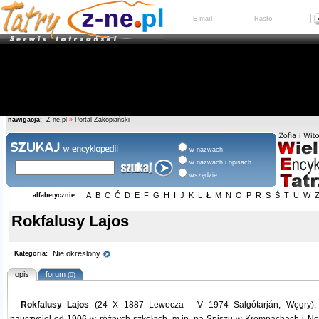
E-mail
Hasło
nawigacja:
Z-ne.pl
»
Portal Zakopiański
w nazwach
w nazwach i opisach
wszędzie
A
B
C
Ć
D
E
F
G
H
I
J
K
L
Ł
M
N
O
P
R
S
Ś
T
U
W
alfabetycznie:
Rokfalusy Lajos
Nie okreslony
Kategoria:
opis
forum
(0)
Rokfalusy Lajos
(24 X 1887 Lewocza - V 1974 Salgótarján, Węgry). Wę