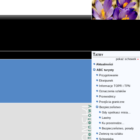
Tatry
pokaż schowek
»
Aktualności
ABC turysty
Przygotowanie
Ekwipunek
Informacje TOPR i TPN
Oznaczenia szlaków
Przewodnicy
Przejścia graniczne
Bezpieczeństwo
Gdy spotkasz misia...
Lawiny
Ku przestrodze...
Bezpieczeństwo, porady
Zwierzę na szlaku
Schroniska