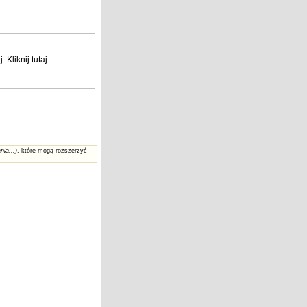
j
. Kliknij
tutaj
nia...)
, które mogą rozszerzyć