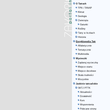
O Tatrach
TPN i TANAP
Klimat
Geologia
Zwierzęta
Gatunki
Rośliny
Tatry w liczbach
Historia
Encyklopedia Tatr
Alfabetycznie
Tematycznie
Multimedia
Wycieczki
Zaplanuj wycieczkę
Miejsce startu
Miejsce docelowe
Skala trudności
Wszystkie
Jaskinie tatrzańskie
SKTJ PTTK
Aktualności
Działalność
Kurs
Wspomnienia
Polecane strony