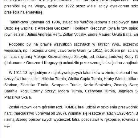
nauczyciel od 1906 w różnych szkołach, m.in. na Spiszu w Krompachach i No
przeniósł się na Węgry, gdzie od 1922 przez wiele lat był dyrektorem szk
przejścia na emeryturę.
Taternictwo uprawiał od 1906, stając się wkrótce jednym z czołowych tate
Dużo się wspinał z Alfredem Groszem i Tiboldem Kregczym (była to tzw. spisk
również z in.: Julius Andreas Hefty, Zoltán Votisky, Endre Maurer, Gyula Balla, E
Podobno był na prawie wszystkich szczytach w Tatrach Wys., uczestni
wejściach, np. I przejściu całej Jaworowej Grani (w 1911), środkiem pn. ścian
pn.-zach. granią Małego Kiezmarskiego Szczytu, pd. ścianą Lodowej Kopy (19
(dokonane z Groszem i Kregczym) uchodziło przez szereg lat za jedno z najtrud
W 1911-13 był jednym z najaktywniejszych taterników w zimie; dokonał I we
szczytów i turni, m.in.: Hlińska Turnia, Wielka Capia Turnia, Hruby Wierch, kilka
Siarkan, Złomiska Turnia, Szarpane Turnie, Kozia Strażnica, Zmarzły Szcz
Baranie Rogi, Czarny Szczyt, Modra Turnia, Czerwona Turnia, Jagnięcy Szc
Płaczliwa Skała.
Został ratownikiem górskim (czł. TÖMB), brał udział w szkoleniu przewodnikó
narc. (narciarstwo uprawiał od 1907). Wspinał się jeszcze w latach 1920-tych. 
i zimą.Szereg opisów swych wycieczek tatrz. pozostawił w rękopisie, również 
utja
.