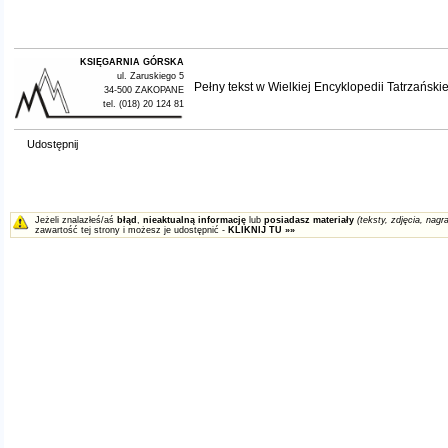
KSIĘGARNIA GÓRSKA
ul. Zaruskiego 5
Pełny tekst w
Wielkiej Encyklopedii Tatrzańskie
34-500 ZAKOPANE
tel. (018) 20 124 81
Udostępnij
Jeżeli znalazłeś/aś
błąd
,
nieaktualną informację
lub
posiadasz materiały
(teksty, zdjęcia, nagra
zawartość tej strony i możesz je udostępnić -
KLIKNIJ TU »»