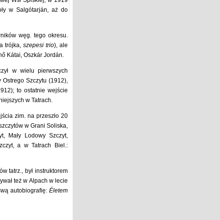
wej Wsi Spiskiej; w 1919
oły w Salgótarján, aż do
rników węg. tego okresu.
a trójka,
szepesi trio
), ale
rnő Kátai, Oszkár Jordán.
czył w wielu pierwszych
y Ostrego Szczytu (1912),
12); to ostatnie wejście
niejszych w Tatrach.
jścia zim. na przeszło 20
 szczytów w Grani Soliska,
yt, Mały Lodowy Szczyt,
zyt, a w Tatrach Biel.:
w tatrz., był instruktorem
Bywał też w Alpach w lecie
swą autobiografię:
Életem