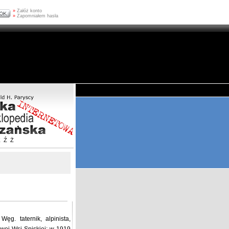
»
Załóż konto
»
Zapomniałem hasła
Z
Ź
Ż
g. taternik, alpinista,