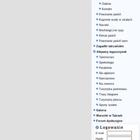
Galeria
Kontakt
Powstanie jaskiń
Krążenie wody w skałach
Nacieki
Morfologiczne typy
Klimat jaskiń
Powstanie jaskiń tatrz.
Zagadki tatrzańskie
Aktywny wypoczynek
Taternictwo
Speleologia
Paralotnie
Ski-alpinizm
Narciarstwo
Na rowerze
Turystyka jaskiniowa
Trasy biegowe
Turystyka piesza
Sporty wodne
Galeria
Warunki w Tatrach
Forum dyskusyjne
E-mail
Hasło