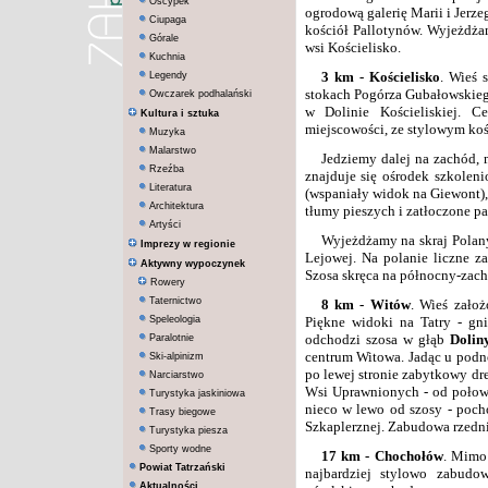
Oscypek
ogrodową galerię Marii i Jerz
Ciupaga
kościół Pallotynów. Wyjeżdżam
Górale
wsi Kościelisko.
Kuchnia
3 km
- Kościelisko
. Wieś 
Legendy
stokach Pogórza Gubałowskiego
Owczarek podhalański
w Dolinie Kościeliskiej. C
Kultura i sztuka
miejscowości, ze stylowym koś
Muzyka
Malarstwo
Jedziemy dalej na zachód, 
Rzeźba
znajduje się ośrodek szkoleni
Literatura
(wspaniały widok na Giewont),
Architektura
tłumy pieszych i zatłoczone pa
Artyści
Wyjeżdżamy na skraj Polany
Imprezy w regionie
Lejowej. Na polanie liczne z
Aktywny wypoczynek
Szosa skręca na północny-zach
Rowery
Taternictwo
8 km
- Witów
. Wieś zało
Speleologia
Piękne widoki na Tatry - g
odchodzi szosa w głąb
Dolin
Paralotnie
centrum Witowa. Jadąc u podn
Ski-alpinizm
po lewej stronie zabytkowy d
Narciarstwo
Wsi Uprawnionych - od połowy
Turystyka jaskiniowa
nieco w lewo od szosy - poc
Trasy biegowe
Szkaplerznej. Zabudowa rzedni
Turystyka piesza
Sporty wodne
17 km
- Chochołów
. Mimo 
Powiat Tatrzański
najbardziej stylowo zabudo
Aktualności