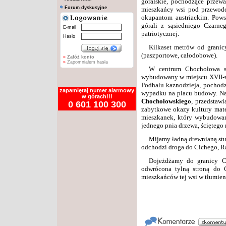
góralskie, pochodzące przew
Forum dyskusyjne
mieszkańcy wsi pod przewode
okupantom austriackim. Pows
górali z sąsiedniego Czarne
E-mail
patriotycznej.
Hasło
Kilkaset metrów od grani
(paszportowe, całodobowe).
»
Załóż konto
»
Zapomniałem hasła
W centrum Chochołowa st
wybudowany w miejscu XVII-w
Podhalu kaznodzieja, pochodz
zapamiętaj numer alarmowy
wypadku na placu budowy. Na
w górach!!!
Chochołowskiego
, przedstawi
0 601 100 300
zabytkowe okazy kultury mate
mieszkanek, który wybudowan
jednego pnia drzewa, ściętego
Mijamy ładną drewnianą studn
odchodzi droga do Cichego, R
Dojeżdżamy do granicy Ch
odwrócona tylną stroną do C
mieszkańców tej wsi w tłumie