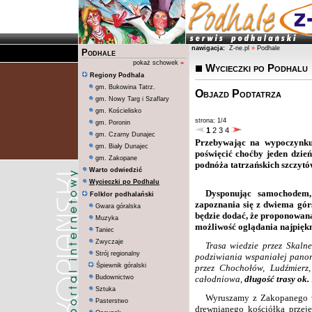
nawigacja:
Z-ne.pl
»
Podhale
Podhale
pokaż schowek
»
Wycieczki po Podhalu
Regiony Podhala
gm. Bukowina Tatrz.
Objazd Podtatrza
gm. Nowy Targ i Szaflary
gm. Kościelisko
strona: 1/4
gm. Poronin
1
2
3
4
gm. Czarny Dunajec
Przebywając na wypoczynku
gm. Biały Dunajec
poświęcić choćby jeden dzie
gm. Zakopane
podnóża tatrzańskich szczytó
Warto odwiedzić
Wycieczki po Podhalu
Dysponując samochodem,
Folklor podhalański
zapoznania się z dwiema górs
Gwara góralska
będzie dodać, że proponowana 
Muzyka
możliwość oglądania najpiękn
Taniec
Zwyczaje
Trasa wiedzie przez Skaln
Strój regionalny
podziwiania wspaniałej panor
Śpiewnik góralski
przez Chochołów, Ludźmierz
Budownictwo
całodniowa,
długość trasy ok.
Sztuka
Wyruszamy z Zakopanego w
Pasterstwo
drewnianego kościółka przej