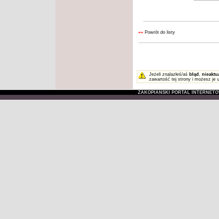
««
Powrót do listy
Jeżeli znalazłeś/aś
błąd
,
nieaktu
zawartość tej strony i możesz je 
ZAKOPIAŃSKI PORTAL INTERNET