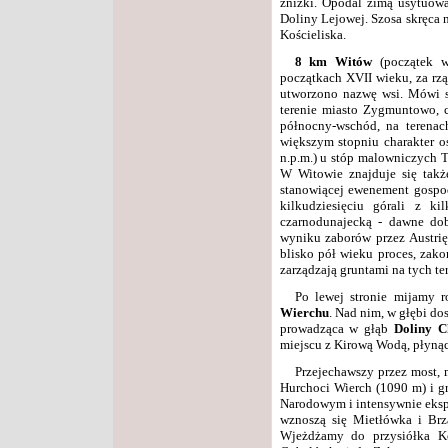
zniżki. Opodal zimą usytuowa
Doliny Lejowej. Szosa skręca 
Kościeliska.
8 km
Witów
(początek ws
początkach XVII wieku, za rz
utworzono nazwę wsi. Mówi s
terenie miasto Zygmuntowo, c
północny-wschód, na terena
większym stopniu charakter 
n.p.m.) u stóp malowniczych T
W Witowie znajduje się takż
stanowiącej ewenement gospod
kilkudziesięciu górali z k
czarnodunajecką - dawne dob
wyniku zaborów przez Austrię.
blisko pół wieku proces, zako
zarządzają gruntami na tych te
Po lewej stronie mijamy 
Wierchu
. Nad nim, w głębi d
prowadząca w głąb
Doliny C
miejscu z Kirową Wodą, płynąc
Przejechawszy przez most, 
Hurchoci Wierch (1090 m) i g
Narodowym i intensywnie ekspl
wznoszą się Mietłówka i Brz
Wjeżdżamy do przysiółka K