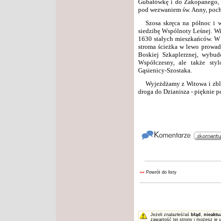
Gubałówkę i do Zakopanego, 
pod wezwaniem św. Anny, poch
Szosa skręca na północ i 
siedzibę Wspólnoty Leśnej. Wie
1630 stałych mieszkańców. W c
stroma ścieżka w lewo prowad
Boskiej Szkaplerznej, wybud
Współczesny, ale także styl
Gąsienicy-Szostaka.
Wyjeżdżamy z Witowa i zb
droga do Dzianisza - pięknie p
««
Powrót do listy
Jeżeli znalazłeś/aś
błąd
,
nieaktu
zawartość tej strony i możesz je 