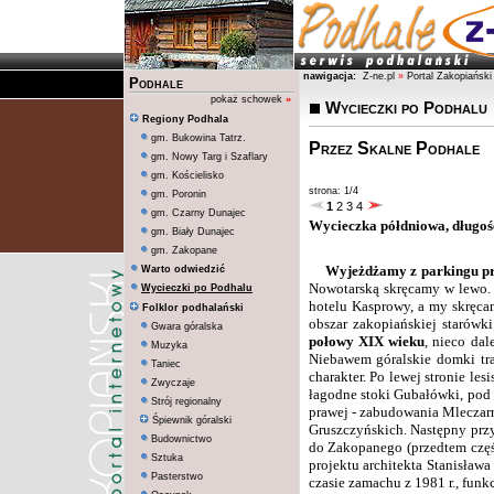
nawigacja:
Z-ne.pl
»
Portal Zakopiański
Podhale
pokaż schowek
»
Wycieczki po Podhalu
Regiony Podhala
gm. Bukowina Tatrz.
Przez Skalne Podhale
gm. Nowy Targ i Szaflary
gm. Kościelisko
strona: 1/4
gm. Poronin
1
2
3
4
gm. Czarny Dunajec
Wycieczka półdniowa, długoś
gm. Biały Dunajec
gm. Zakopane
Wyjeżdżamy z parkingu p
Warto odwiedzić
Nowotarską skręcamy w lewo.
Wycieczki po Podhalu
hotelu Kasprowy, a my skręca
Folklor podhalański
obszar zakopiańskiej starówki
Gwara góralska
połowy XIX wieku
, nieco dal
Muzyka
Niebawem góralskie domki trac
Taniec
charakter. Po lewej stronie le
Zwyczaje
łagodne stoki Gubałówki, pod
Strój regionalny
prawej - zabudowania Mleczarni
Śpiewnik góralski
Gruszczyńskich. Następny przy
Budownictwo
do Zakopanego (przedtem częś
Sztuka
projektu architekta Stanisław
Pasterstwo
czasie zamachu z 1981 r., fun