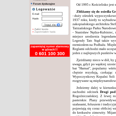
Forum dyskusyjne
Od 1995 r. Kościelisko jest
Zbliżamy się do osiedla Gr
E-mail
- duży ośrodek wypoczynkowo-
Hasło
1937 roku, kiedy to wybudow
zakopiańskiego architekta Ste
Tatrzańskiego Parku Narodoweg
»
Załóż konto
- Stanisław Nędza-Kubiniec, 
»
Zapomniałem hasła
miejsce urodzenia legendarn
Legendy Tatr. Stąd także wy
rzemiosłem na Podhalu. Międz
zapamiętaj numer alarmowy
Reglami odchodzi mało uczęsz
w górach!!!
0 601 100 300
jeden z najlepszych punktów 
Zjeżdżamy nieco w dół, by 
uwaga, gdyż po wąskiej szosie
bar "Harnaś", popularny wśród
chętnie rezydują, czekając
Wypoczynkowy Kopalni Soli w 
rozgrywane są międzynarodow
Jedziemy dalej w kierunku
zachodni odcinek
Drogi pod
Rogoźniczańskiej. Z lewej ro
pasterskie. Plany przewidy
szałasami, foluszem i tradycyj
pojawiają się coraz obficiej w
do krokusów zimowity. Mijamy 