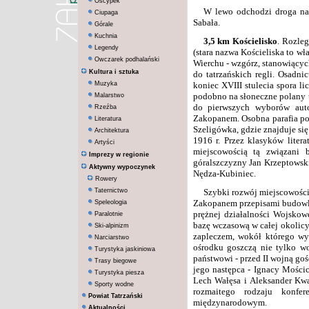
Oscypek
W lewo odchodzi droga na 
Ciupaga
Sabała.
Górale
Kuchnia
3,5 km
Kościelisko
. Rozleg
Legendy
(stara nazwa Kościeliska to wł
Owczarek podhalański
Wierchu - wzgórz, stanowiącyc
Kultura i sztuka
do tatrzańskich regli. Osadn
Muzyka
koniec XVIII stulecia spora li
podobno na słoneczne polany u
Malarstwo
do pierwszych wyborów aut
Rzeźba
Zakopanem. Osobna parafia pow
Literatura
Szeligówka, gdzie znajduje s
Architektura
1916 r. Przez klasyków liter
Artyści
miejscowością tą związani b
Imprezy w regionie
góralszczyzny Jan Krzeptowski
Aktywny wypoczynek
Nędza-Kubiniec.
Rowery
Taternictwo
Szybki rozwój miejscowości 
Zakopanem przepisami budowla
Speleologia
prężnej działalności Wojsko
Paralotnie
bazę wczasową w całej okolicy
Ski-alpinizm
zapleczem, wokół którego wy
Narciarstwo
ośrodku goszczą nie tylko wo
Turystyka jaskiniowa
państwowi - przed II wojną go
Trasy biegowe
jego następca - Ignacy Mościc
Turystyka piesza
Lech Wałęsa i Aleksander Kw
Sporty wodne
rozmaitego rodzaju konfe
Powiat Tatrzański
międzynarodowym.
Aktualności