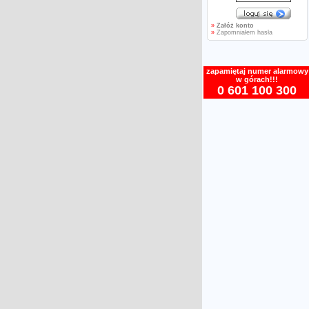
»
Załóż konto
»
Zapomniałem hasła
zapamiętaj numer alarmowy
w górach!!!
0 601 100 300