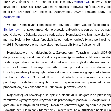
1856. Wcześniej, w 1827, Emanuel H. postawił przy
Morskim Oku
pierwsze schro
turystom do 1865. Ok. 1855 we dworze kuźnickim powstał zbiór okazów zool
mieli też przez jakiś czas niewielki zwierzyniec z żywymi okazami fauny (
Zwierzyniec
).
W 1869 Klementyna Homolacsowa sprzedała dobra zakopiańskie prusk
Eichbornowi
, a zakopiańscy Homolacsowie całkowicie przenieśli się do naby
pod Krakowem. Ostatnią osobą z rodu zakop. Homolacsów o tym nazwisku był
mgr inż. Helena Homolacs (specjalistka od hodowli owiec), żyjąca po II wojnie
w 1988. Potomkowie o in. nazwiskach (po kądzieli) żyją w Polsce i Anglii.
Homolacsowie i ich działalność w Zakopanem i Tatrach w latach 1807-69
dotychczasowej literaturze. Zgodne są opinie (potwierdzone faktami), że do
zakłady górn.-hutn. w Kuźnicach do rozkwitu i stworzyli dodatkowe źródła
wówczas ludności okolicznych wsi. Ale rozwój tych zakładów powodował dewa
których prawdziwą klęską była jednak dopiero rabunkowa gospodarka leśn
Eichborna i
Peltza
. Stosunek H. w ich zakładach do robotników był chyba 
podobnych zakładów w owych czasach: zapewniano im opiekę lek. i zało
pracowników, a w Zakopanem H. ufundowali pierwszy kościół.
Najbardziej kontrowersyjne są opinie o stosunku H. do górali: od przesad
zarzutów o wyrządzonych krzywdach do przesadnych pochwał. Niewątpliwie H. ż
góralami, a z innymi mieli zatargi. Również kontrowersyjne są opinie o polskoś
Edwarda sen. i jego żony Klementyny. Faktem jest, że w Kuźnicach postawili