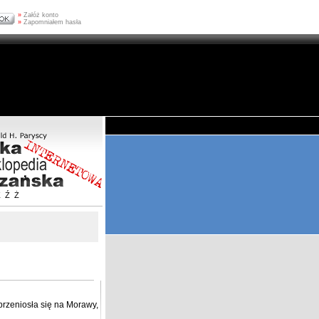
»
Załóż konto
»
Zapomniałem hasła
Z
Ź
Ż
przeniosła się na Morawy,