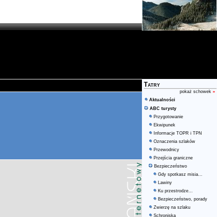
Tatry
pokaż schowek
»
Aktualności
ABC turysty
Przygotowanie
Ekwipunek
Informacje TOPR i TPN
Oznaczenia szlaków
Przewodnicy
Przejścia graniczne
Bezpieczeństwo
Gdy spotkasz misia...
Lawiny
Ku przestrodze...
Bezpieczeństwo, porady
Zwierzę na szlaku
Schroniska