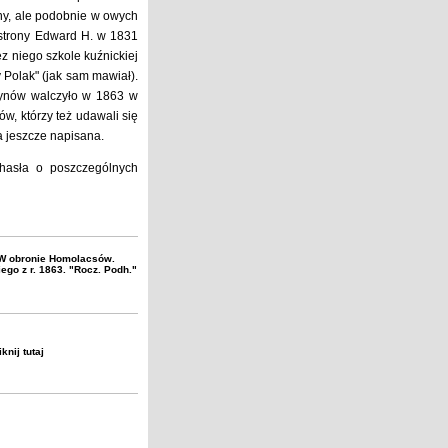
itny, ale podobnie w owych
 strony Edward H. w 1831
z niego szkole kuźnickiej
 Polak" (jak sam mawiał).
synów walczyło w 1863 w
w, którzy też udawali się
a jeszcze napisana.
hasła o poszczególnych
: W obronie Homolacsów.
go z r. 1863. "Rocz. Podh."
liknij
tutaj