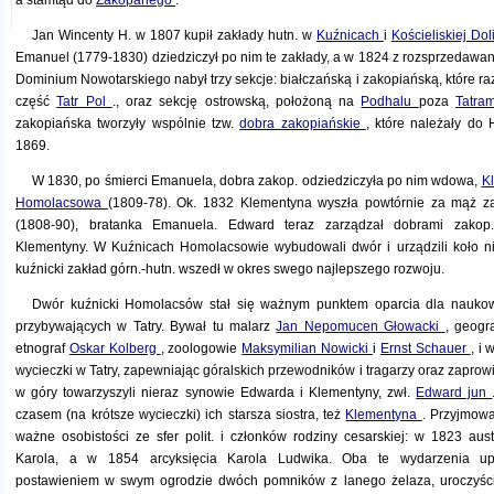
a stamtąd do
Zakopanego
.
Jan Wincenty H. w 1807 kupił zakłady hutn. w
Kuźnicach
i
Kościeliskiej Dol
Emanuel (1779-1830) dziedziczył po nim te zakłady, a w 1824 z rozsprzedawan
Dominium Nowotarskiego nabył trzy sekcje: białczańską i zakopiańską, które 
część
Tatr Pol
., oraz sekcję ostrowską, położoną na
Podhalu
poza
Tatra
zakopiańska tworzyły wspólnie tzw.
dobra zakopiańskie
, które należały d
1869.
W 1830, po śmierci Emanuela, dobra zakop. odziedziczyła po nim wdowa,
K
Homolacsowa
(1809-78). Ok. 1832 Klementyna wyszła powtórnie za mąż 
(1808-90), bratanka Emanuela. Edward teraz zarządzał dobrami zakop
Klementyny. W Kuźnicach Homolacsowie wybudowali dwór i urządzili koło ni
kuźnicki zakład górn.-hutn. wszedł w okres swego najlepszego rozwoju.
Dwór kuźnicki Homolacsów stał się ważnym punktem oparcia dla naukowc
przybywających w Tatry. Bywał tu malarz
Jan Nepomucen Głowacki
, geogr
etnograf
Oskar Kolberg
, zoologowie
Maksymilian Nowicki
i
Ernst Schauer
, i
wycieczki w Tatry, zapewniając góralskich przewodników i tragarzy oraz zapro
w góry towarzyszyli nieraz synowie Edwarda i Klementyny, zwł.
Edward jun
czasem (na krótsze wycieczki) ich starsza siostra, też
Klementyna
. Przyjmow
ważne osobistości ze sfer polit. i członków rodziny cesarskiej: w 1823 aust
Karola, a w 1854 arcyksięcia Karola Ludwika. Oba te wydarzenia upa
postawieniem w swym ogrodzie dwóch pomników z lanego żelaza, uroczyści