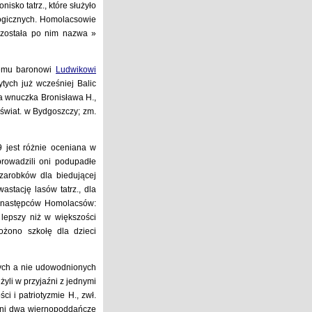
nisko tatrz., które służyło
ogicznych. Homolacsowie
pozostała po nim nazwa »
iemu baronowi
Ludwikowi
tych już wcześniej Balic
a wnuczka Bronisława H.,
 świat. w Bydgoszczy; zm.
 jest różnie oceniana w
prowadzili oni podupadłe
 zarobków dla biedującej
stację lasów tatrz., dla
a następców Homolacsów:
lepszy niż w większości
żono szkołę dla dzieci
nych a nie udowodnionych
yli w przyjaźni z jednymi
ci i patriotyzmie H., zwł.
 oni dwa wiernopoddańcze