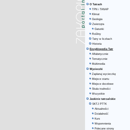
O Tatrach
TPN i TANAP
Klimat
Geologia
Zwierzęta
Gatunki
Rośliny
Tatry w liczbach
Historia
Encyklopedia Tatr
Alfabetycznie
Tematycznie
Multimedia
Wycieczki
Zaplanuj wycieczkę
Miejsce startu
Miejsce docelowe
Skala trudności
Wszystkie
Jaskinie tatrzańskie
SKTJ PTTK
Aktualności
Działalność
Kurs
Wspomnienia
Polecane strony