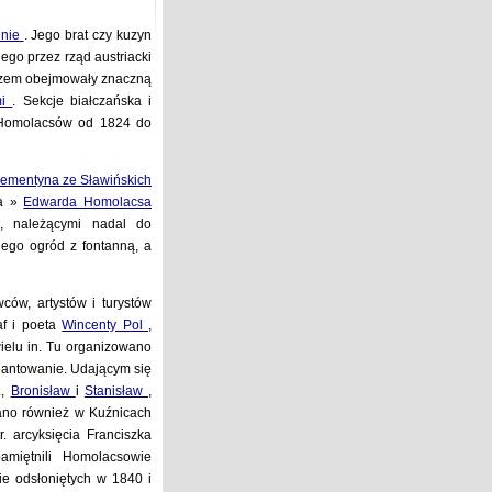
inie
. Jego brat czy kuzyn
ego przez rząd austriacki
razem obejmowały znaczną
mi
. Sekcje białczańska i
o Homolacsów od 1824 do
lementyna ze Sławińskich
za »
Edwarda Homolacsa
., należącymi nadal do
ego ogród z fontanną, a
ów, artystów i turystów
af i poeta
Wincenty Pol
,
 wielu in. Tu organizowano
wiantowanie. Udającym się
.,
Bronisław
i
Stanisław
,
ano również w Kuźnicach
r. arcyksięcia Franciszka
miętnili Homolacsowie
e odsłoniętych w 1840 i