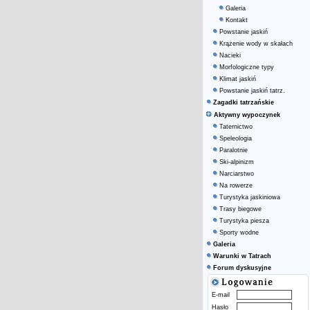
Galeria
Kontakt
Powstanie jaskiń
Krążenie wody w skałach
Nacieki
Morfologiczne typy
Klimat jaskiń
Powstanie jaskiń tatrz.
Zagadki tatrzańskie
Aktywny wypoczynek
Taternictwo
Speleologia
Paralotnie
Ski-alpinizm
Narciarstwo
Na rowerze
Turystyka jaskiniowa
Trasy biegowe
Turystyka piesza
Sporty wodne
Galeria
Warunki w Tatrach
Forum dyskusyjne
E-mail
Hasło