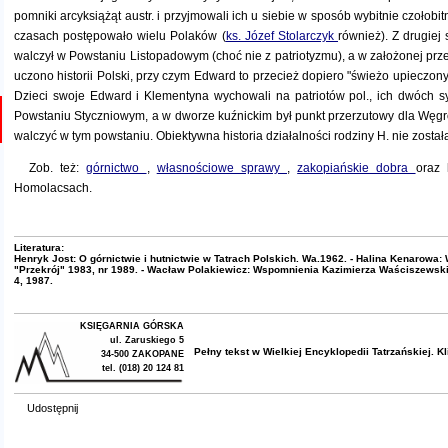
pomniki arcyksiążąt austr. i przyjmowali ich u siebie w sposób wybitnie czołob
czasach postępowało wielu Polaków (
ks. Józef Stolarczyk
również). Z drugiej
walczył w Powstaniu Listopadowym (choć nie z patriotyzmu), a w założonej prze
uczono historii Polski, przy czym Edward to przecież dopiero "świeżo upieczony
Dzieci swoje Edward i Klementyna wychowali na patriotów pol., ich dwóch 
Powstaniu Styczniowym, a w dworze kuźnickim był punkt przerzutowy dla Węgró
walczyć w tym powstaniu. Obiektywna historia działalności rodziny H. nie został
Zob. też:
górnictwo
,
własnościowe sprawy
,
zakopiańskie dobra
oraz 
Homolacsach.
Literatura:
Henryk Jost: O górnictwie i hutnictwie w Tatrach Polskich. Wa.1962. - Halina Kenarowa
"Przekrój" 1983, nr 1989. - Wacław Polakiewicz: Wspomnienia Kazimierza Waściszewskie
4, 1987.
KSIĘGARNIA GÓRSKA
ul. Zaruskiego 5
Pełny tekst w
Wielkiej Encyklopedii Tatrzańskiej
. K
34-500 ZAKOPANE
tel. (018) 20 124 81
Udostępnij