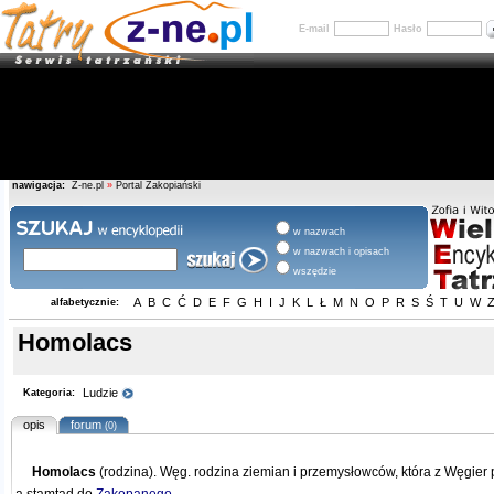
E-mail
Hasło
nawigacja:
Z-ne.pl
»
Portal Zakopiański
w nazwach
w nazwach i opisach
wszędzie
A
B
C
Ć
D
E
F
G
H
I
J
K
L
Ł
M
N
O
P
R
S
Ś
T
U
W
alfabetycznie:
Homolacs
Ludzie
Kategoria:
opis
forum
(0)
Homolacs
(rodzina). Węg. rodzina ziemian i przemysłowców, która z Węgier 