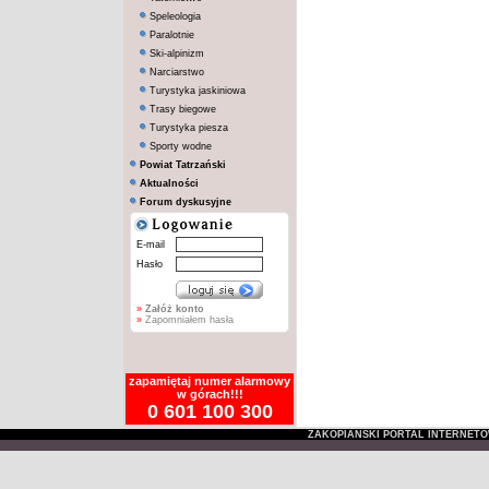
Speleologia
Paralotnie
Ski-alpinizm
Narciarstwo
Turystyka jaskiniowa
Trasy biegowe
Turystyka piesza
Sporty wodne
Powiat Tatrzański
Aktualności
Forum dyskusyjne
E-mail
Hasło
»
Załóż konto
»
Zapomniałem hasła
zapamiętaj numer alarmowy
w górach!!!
0 601 100 300
ZAKOPIAŃSKI PORTAL INTERNET