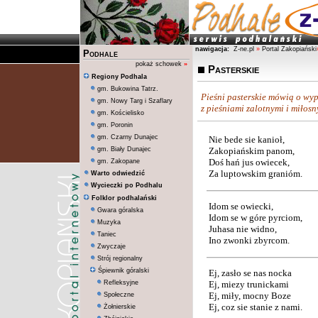
nawigacja:
Z-ne.pl
»
Portal Zakopiański
Podhale
pokaż schowek
»
Pasterskie
Regiony Podhala
gm. Bukowina Tatrz.
Pieśni pasterskie mówią o wyp
gm. Nowy Targ i Szaflary
z pieśniami zalotnymi i miłosn
gm. Kościelisko
gm. Poronin
gm. Czarny Dunajec
Nie bede sie kanioł,
gm. Biały Dunajec
Zakopiańskim panom,
Doś hań jus owiecek,
gm. Zakopane
Za luptowskim granióm.
Warto odwiedzić
Wycieczki po Podhalu
Folklor podhalański
Idom se owiecki,
Gwara góralska
Idom se w góre pyrciom,
Muzyka
Juhasa nie widno,
Taniec
Ino zwonki zbyrcom.
Zwyczaje
Strój regionalny
Śpiewnik góralski
Ej, zasło se nas nocka
Refleksyjne
Ej, miezy trunickami
Ej, miły, mocny Boze
Społeczne
Ej, coz sie stanie z nami.
Żołnierskie