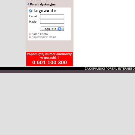
Forum dyskusyjne
E-mail
Hasło
»
Załóż konto
»
Zapomniałem hasła
zapamiętaj numer alarmowy
w górach!!!
0 601 100 300
ZAKOPIAŃSKI PORTAL INTERNET