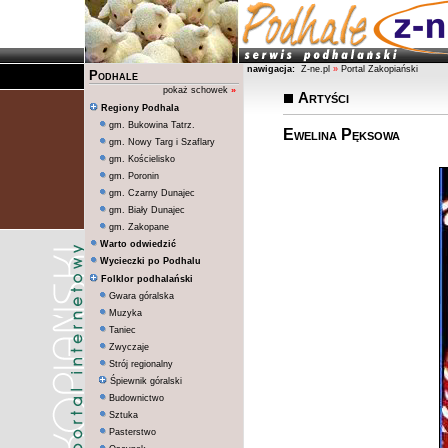
nawigacja:
Z-ne.pl
»
Portal Zakopiański
Podhale
pokaż schowek
»
Artyści
Regiony Podhala
gm. Bukowina Tatrz.
Ewelina Pęksowa
gm. Nowy Targ i Szaflary
gm. Kościelisko
gm. Poronin
gm. Czarny Dunajec
gm. Biały Dunajec
gm. Zakopane
Warto odwiedzić
Wycieczki po Podhalu
Folklor podhalański
Gwara góralska
Muzyka
Taniec
Zwyczaje
Strój regionalny
Śpiewnik góralski
Budownictwo
Sztuka
Pasterstwo