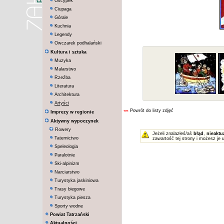
Oscypek
Ciupaga
Górale
Kuchnia
Legendy
Owczarek podhalański
Kultura i sztuka
Muzyka
Malarstwo
Rzeźba
Literatura
Architektura
Artyści
««
Powrót do listy zdjęć
Imprezy w regionie
Aktywny wypoczynek
Rowery
Jeżeli znalazłeś/aś
błąd
,
nieaktu
Taternictwo
zawartość tej strony i możesz je 
Speleologia
Paralotnie
Ski-alpinizm
Narciarstwo
Turystyka jaskiniowa
Trasy biegowe
Turystyka piesza
Sporty wodne
Powiat Tatrzański
Aktualności