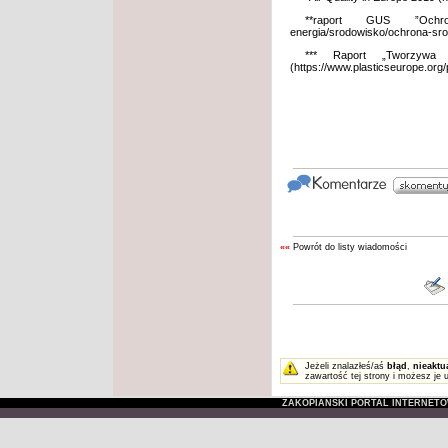
**raport GUS ”Ochr
energia/srodowisko/ochrona-sro
*** Raport „Tworzywa
(
https://www.plasticseurope.or
««
Powrót do listy wiadomości
Jeżeli znalazłeś/aś
błąd
,
nieaktu
zawartość tej strony i możesz je 
ZAKOPIAŃSKI PORTAL INTERNET