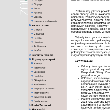
Oscypek
Ciupaga
Górale
Problem złej jakości powie
Kuchnia
czasu obecny jest w świadomośc
najbardziej zanieczyszczonym
Legendy
przedwczesnych śmierci spo
Owczarek podhalański
zanieczyszczenie powietrza od
Kultura i sztuka
domowych palenisk i kotłowni**
negatywnych skutków, takich pr
Muzyka
obecności tematu smogu w medi
Malarstwo
Odpady tworzyw sztucznych (
Rzeźba
na wysoką wartość opałową teg
Literatura
racjonalnego uzasadnienia dla t
ale także emitujemy do powie
Architektura
zanieczyszczenia powietrza w n
Artyści
potencjalne znikome korzyści 
z ogromnymi negatywnymi skutkam
Imprezy w regionie
Aktywny wypoczynek
Czy wiesz, że:
Rowery
Odpady tworzyw to wa
Taternictwo
wykorzystać do wyprod
Speleologia
Gospodarki Obiegu Zamk
gospodarczego.
Paralotnie
W Polsce, mimo licznyc
Ski-alpinizm
zagospodarowaniu odp
komunalnych wyniosła t
Narciarstwo
GOZ, takie jak np. rec
Turystyka jaskiniowa
systemów selektywnej zb
tworzyw sztucznych***
Trasy biegowe
nawet 10 razy większy 
Turystyka piesza
Poziom selektywnej zb
Sporty wodne
2018 roku zebrano tyl
sztucznych) i w porów
Powiat Tatrzański
istotnych zmian syst
Aktualności