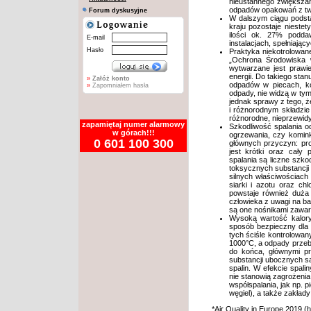
nieustannego zwiększa
odpadów opakowań z two
Forum dyskusyjne
W dalszym ciągu pods
kraju pozostaje niestet
ilości ok. 27% podda
E-mail
instalacjach, spełniają
Hasło
Praktyka niekotrolowan
„Ochrona Środowiska 
wytwarzane jest prawie 
energii. Do takiego stan
»
Załóż konto
odpadów w piecach, ko
»
Zapomniałem hasła
odpady, nie widzą w tym
jednak sprawy z tego, ż
i różnorodnym składzie
różnorodne, nieprzewidy
zapamiętaj numer alarmowy
Szkodliwość spalania 
w górach!!!
ogrzewania, czy komink
0 601 100 300
głównych przyczyn: pro
jest krótki oraz cały
spalania są liczne szko
toksycznych substancji
silnych właściwościach 
siarki i azotu oraz ch
powstaje również duża 
człowieka z uwagi na b
są one nośnikami zawart
Wysoką wartość kalor
sposób bezpieczny dla 
tych ściśle kontrolowa
1000°C, a odpady przeby
do końca, głównymi pro
substancji ubocznych
spalin. W efekcie spali
nie stanowią zagrożenia 
współspalania, jak np. 
węgiel), a także zakład
*Air Quality in Europe 2019 (
h