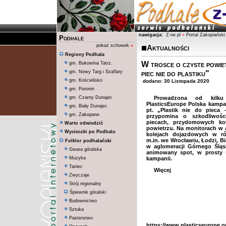
nawigacja:
Z-ne.pl
»
Portal Zakopiański
Podhale
pokaż schowek
»
Aktualności
Regiony Podhala
W trosce o czyste powiet
gm. Bukowina Tatrz.
gm. Nowy Targ i Szaflary
piec nie do plastiku"
gm. Kościelisko
dodano: 30 Listopada 2020
gm. Poronin
gm. Czarny Dunajec
Prowadzona od kilku
PlasticsEurope Polska kampa
gm. Biały Dunajec
pt. „Plastik nie do pieca 
gm. Zakopane
przypomina o szkodliwoś
piecach, przydomowych ko
Warto odwiedzić
powietrzu. Na monitorach w 
Wycieczki po Podhalu
kolejach dojazdowych w ró
m.in. we Wrocławiu, Łodzi, B
Folklor podhalański
w aglomeracji Górnego Ślą
Gwara góralska
animowany spot
, w prosty 
Muzyka
kampanii.
Taniec
Więcej in
Zwyczaje
Strój regionalny
Śpiewnik góralski
Budownictwo
Sztuka
Pasterstwo
https://www.plasticseurope.or