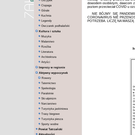
Oscypek
dowodem osobistym, dawcom zape
Ciupaga
poziom przeciwciał COVID u oz
Górale
NIE BÓJMY SIĘ PANDEMI
Kuchnia
CORONAVIRUS NIE PRZENOS
POTRZEBA. LICZĘ NA WASZĄ
Legendy
Owczarek podhalański
Kultura i sztuka
Muzyka
Malarstwo
Rzeźba
h
Literatura
Architektura
Artyści
Imprezy w regionie
Aktywny wypoczynek
Rowery
Taternictwo
Speleologia
Paralotnie
Ski-alpinizm
Narciarstwo
Turystyka jaskiniowa
Trasy biegowe
Turystyka piesza
Sporty wodne
Powiat Tatrzański
Aktualności