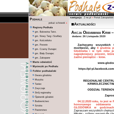
nawigacja:
Z-ne.pl
»
Portal Zakopiański
Podhale
pokaż schowek
»
Aktualności
Regiony Podhala
Akcja Oddawania Krwi –
gm. Bukowina Tatrz.
gm. Nowy Targ i Szaflary
dodano: 26 Listopada 2020
gm. Kościelisko
Zachęcamy wszystkich t
gm. Poronin
możliwość, aby
4 grudnia p
gm. Czarny Dunajec
Głodówka i w tym roku po
gm. Biały Dunajec
najpiękniejszy prezent, kt
żadne pieniądze – krew.
gm. Zakopane
Warto odwiedzić
www.glodow
Wycieczki po Podhalu
https://pl-pl.facebook.c
Folklor podhalański
Gwara góralska
Muzyka
REGIONALNE CENTR
KRWIOLECZNICTW
Taniec
Zwyczaje
ODDZIAŁ TERENO
Strój regionalny
Zapros
Śpiewnik góralski
04.12.2020 roku, to jest w
Budownictwo
honorowego oddawania
Sztuka
GŁODÓWKA w godzinach
Pasterstwo
Zapraszam wszystkich chętnych
Mikołaj - zróbmy prezent dla cho