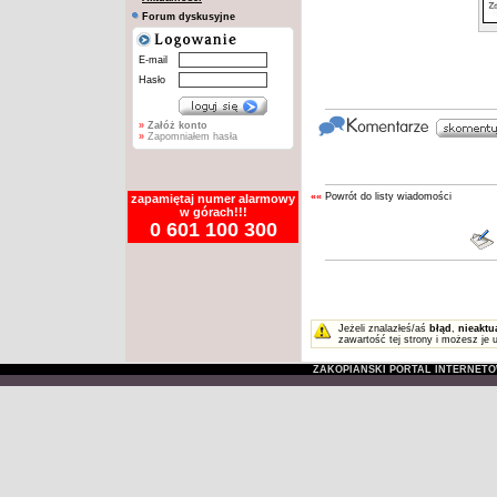
Forum dyskusyjne
E-mail
Hasło
»
Załóż konto
»
Zapomniałem hasła
««
Powrót do listy wiadomości
zapamiętaj numer alarmowy
w górach!!!
0 601 100 300
Jeżeli znalazłeś/aś
błąd
,
nieaktu
zawartość tej strony i możesz je 
ZAKOPIAŃSKI PORTAL INTERNET