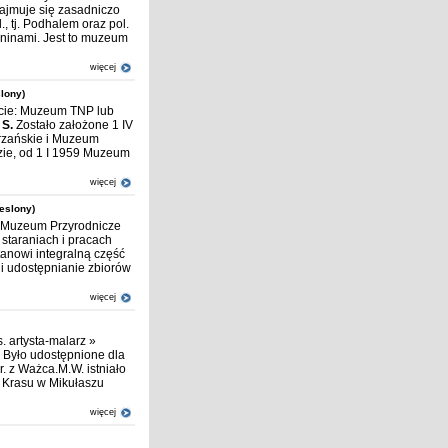
ajmuje się zasadniczo
., tj. Podhalem oraz pol.
eninami. Jest to muzeum
więcej
slony)
ócie: Muzeum TNP lub
.
S.
Zostało założone 1 IV
rzańskie i Muzeum
ie, od 1 I 1959 Muzeum
więcej
reslony)
a: Muzeum Przyrodnicze
staraniach i pracach
anowi integralną część
 udostępnianie zbiorów
więcej
. artysta-malarz »
 Było udostępnione dla
r. z Ważca.M.W. istniało
w. Krasu w Mikułaszu
więcej