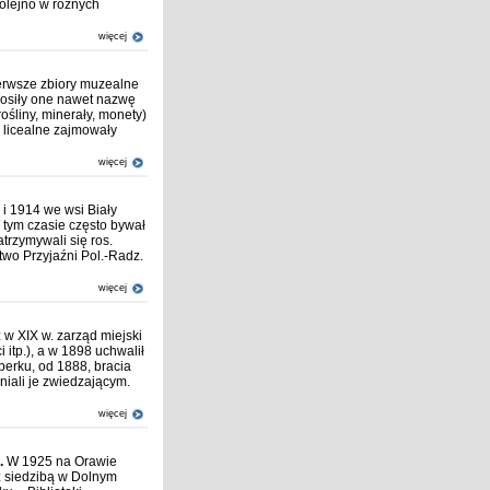
olejno w różnych
więcej
rwsze zbiory muzealne
 Nosiły one nawet nazwę
śliny, minerały, monety)
y licealne zajmowały
więcej
i 1914 we wsi Biały
 tym czasie często bywał
trzymywali się ros.
two Przyjaźni Pol.-Radz.
więcej
 w XIX w. zarząd miejski
itp.), a w 1898 uchwalił
erku, od 1888, bracia
pniali je zwiedzającym.
więcej
.
W 1925 na Orawie
 siedzibą w Dolnym