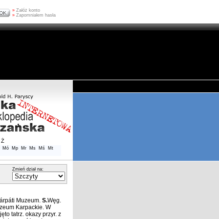
»
Załóż konto
»
Zapomniałem hasła
Ż
Mó
Mp
Mr
Ms
Mś
Mt
Zmień dział na:
árpáti Muzeum.
S.
Węg.
uzeum Karpackie. W
o tatrz. okazy przyr. z