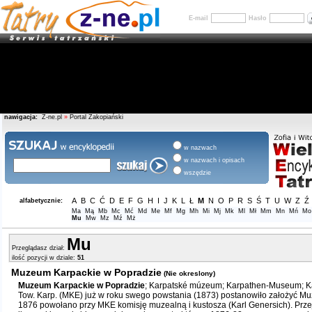
E-mail
Hasło
nawigacja:
Z-ne.pl
»
Portal Zakopiański
w nazwach
w nazwach i opisach
wszędzie
A
B
C
Ć
D
E
F
G
H
I
J
K
L
Ł
M
N
O
P
R
S
Ś
T
U
W
Z
Ź
alfabetycznie:
Ma
Mą
Mb
Mc
Mć
Md
Me
Mf
Mg
Mh
Mi
Mj
Mk
Ml
Mł
Mm
Mn
Mń
Mo
Mu
Mw
Mz
Mź
Mż
Mu
Przeglądasz dział:
ilość pozycji w dziale:
51
Muzeum Karpackie w Popradzie
(Nie okreslony)
Muzeum Karpackie w Popradzie
; Karpatské múzeum; Karpathen-Museum; K
Tow. Karp. (MKE) już w roku swego powstania (1873) postanowiło założyć M
1876 powołano przy MKE komisję muzealną i kustosza (Karl Genersich). Przejęt