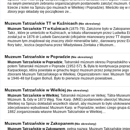
na swym pierwszym zebraniu organizacyjnym postanowiło założyć muzeum. Ot
trzecie z kolei na Spiszu (po muzeach w Wielkiej i Popradzie). Mieściło się w 
zbiory jego składały się początkowo ze...
Muzeum Tatrzańskie TT w Kuźnicach
(Nie okreslony)
Muzeum Tatrzańskie TT w Kuźnicach
(1875-79). Założone było w Zakopane
Tatrz., które je umieściło w Kuźnicach, w lokalu ofiarowanym przez Ludwika 
został już w 1876 dr Ludwik Ganczarski (oficjalnie mianowany przez TT dopie
muzeum tym znajdował się znaczny zbiór minerałów tatrz., darowany przez 
flory tatrz., kozica (wypchana przez Władysława Zontaka z Muzeum...
Muzeum Tatrzańskie w Popradzie
(Nie okreslony)
Muzeum Tatrzańskie w Popradzie
; Tatranské múzeum okresu Popradského v
potem Tatranské múzeum v Poprade (1952-57).
S.
Była to kontynuacja popr
Karpackiego, która powstała w gmachu tegoż muzeum przez połączenie jego 
zbiorami Muzeum Tatrzańskiego w Wielkiej. Organizatorem i kier. Muzeum Ta
w 1946-48 był Eugen Bohuš. Było to pierwsze muzeum powiatowe...
Muzeum Tatrzańskie w Wielkiej
(Nie okreslony)
Muzeum Tatrzańskie w Wielkiej
; Tatranské múzeum ve Velkej; Tátra-Museum i
Múzeum.
S.
Gdy w 1873 Węg. Tow. Karp. (MKE) postanowiło utworzyć Muzeu
Wielkiej na Spiszu dokładali wszelkich starań, aby muzeum to było ulokowan
zdecydowano wybudować Muzeum Karp. w Popradzie, wobec czego grupa dzia
1882 zorganizowała własne Muzeum Tatrzańskie w Wielkiej....
Muzeum Tatrzańskie w Zakopanem
(Nie okreslony)
Muzeum Tatrzańskie w Zakopanem
, pełna nazwa: Muzeum Tatrzańskie imien