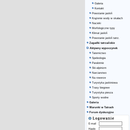
Galeria
Kontakt
Powstanie jaskiń
Krążenie wody w skałach
Nacieki
Morfologiczne typy
Klimat jaskiń
Powstanie jaskiń tatrz.
Zagadki tatrzańskie
Aktywny wypoczynek
Taternictwo
Speleologia
Paralotnie
Ski-alpinizm
Narciarstwo
Na rowerze
Turystyka jaskiniowa
Trasy biegowe
Turystyka piesza
Sporty wodne
Galeria
Warunki w Tatrach
Forum dyskusyjne
E-mail
Hasło