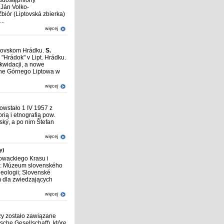
 udostępniony
 Ján Volko-
iór (Liptovská zbierka)
..
więcej
ptovskom Hrádku.
S.
"Hrádok" v Lipt. Hrádku.
kwidacji, a nowe
zne Górnego Liptowa w
więcej
owstało 1 IV 1957 z
ią i etnografią pow.
ský, a po nim Štefan
więcej
y)
owackiego Krasu i
83: Múzeum slovenského
eologii; Slovensk
é
 dla zwiedzających
więcej
 zostało zawiązane
sche Gesellschaft), które