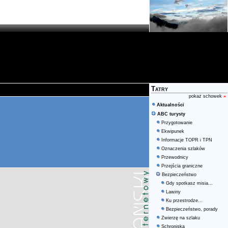
Tatry
pokaż schowek
»
Aktualności
ABC turysty
Przygotowanie
Ekwipunek
Informacje TOPR i TPN
Oznaczenia szlaków
Przewodnicy
Przejścia graniczne
Bezpieczeństwo
Gdy spotkasz misia...
Lawiny
Ku przestrodze...
Bezpieczeństwo, porady
Zwierzę na szlaku
Schroniska