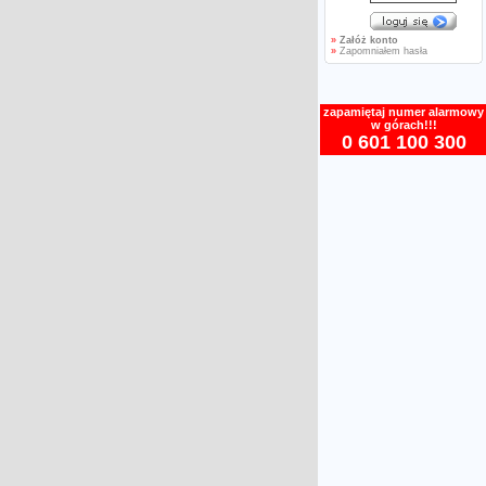
»
Załóż konto
»
Zapomniałem hasła
zapamiętaj numer alarmowy
w górach!!!
0 601 100 300