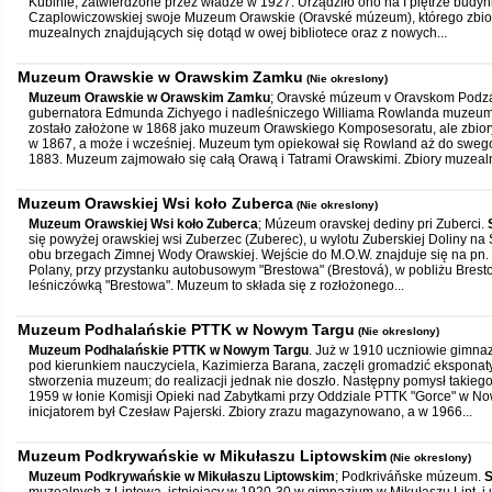
Kubinie, zatwierdzone przez władze w 1927. Urządziło ono na I piętrze budynk
Czaplowiczowskiej swoje Muzeum Orawskie (Oravské múzeum), którego zbior
muzealnych znajdujących się dotąd w owej bibliotece oraz z nowych...
Muzeum Orawskie w Orawskim Zamku
(Nie okreslony)
Muzeum Orawskie w Orawskim Zamku
; Oravské múzeum v Oravskom Pod
gubernatora Edmunda Zichyego i nadleśniczego Williama Rowlanda muzeu
zostało założone w 1868 jako muzeum Orawskiego Komposesoratu, ale zbio
w 1867, a może i wcześniej. Muzeum tym opiekował się Rowland aż do sweg
1883. Muzeum zajmowało się całą Orawą i Tatrami Orawskimi. Zbiory muzealn
Muzeum Orawskiej Wsi koło Zuberca
(Nie okreslony)
Muzeum Orawskiej Wsi koło Zuberca
; Múzeum oravskej dediny pri Zuberci.
się powyżej orawskiej wsi Zuberzec (Zuberec), u wylotu Zuberskiej Doliny na 
obu brzegach Zimnej Wody Orawskiej. Wejście do M.O.W. znajduje się na pn.
Polany, przy przystanku autobusowym "Brestowa" (Brestová), w pobliżu Brest
leśniczówką "Brestowa". Muzeum to składa się z rozłożonego...
Muzeum Podhalańskie PTTK w Nowym Targu
(Nie okreslony)
Muzeum Podhalańskie PTTK w Nowym Targu
. Już w 1910 uczniowie gimn
pod kierunkiem nauczyciela, Kazimierza Barana, zaczęli gromadzić eksponat
stworzenia muzeum; do realizacji jednak nie doszło. Następny pomysł takie
1959 w łonie Komisji Opieki nad Zabytkami przy Oddziale PTTK "Gorce" w 
inicjatorem był Czesław Pajerski. Zbiory zrazu magazynowano, a w 1966...
Muzeum Podkrywańskie w Mikułaszu Liptowskim
(Nie okreslony)
Muzeum Podkrywańskie w Mikułaszu Liptowskim
; Podkriváňske múzeum.
S