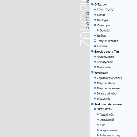
O Tatrach
TPN i TANAP
Klimat
Geologia
Zwierzęta
Gatunki
Rośliny
Tatry w liczbach
Historia
Encyklopedia Tatr
Alfabetycznie
Tematycznie
Multimedia
Wycieczki
Zaplanuj wycieczkę
Miejsce startu
Miejsce docelowe
Skala trudności
Wszystkie
Jaskinie tatrzańskie
SKTJ PTTK
Aktualności
Działalność
Kurs
Wspomnienia
Polecane strony