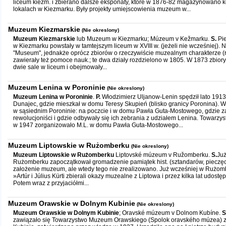
liceum kiezm. i zbierano dalsze eksponaty, które w 1876-82 magazynowano k
lokalach w Kiezmarku. Były projekty umiejscowienia muzeum w...
Muzeum Kiezmarskie
(Nie okreslony)
Muzeum Kiezmarskie
lub Muzeum w Kiezmarku; Múzeum v Kežmarku.
S.
Pie
w Kiezmarku powstały w tamtejszym liceum w XVIII w. (jeżeli nie wcześniej).
"Museum", jednakże oprócz zbiorów o rzeczywiście muzealnym charakterze (ro
zawierały też pomoce nauk.; te dwa działy rozdzielono w 1805. W 1873 zbior
dwie sale w liceum i obejmowały...
Muzeum Lenina w Poroninie
(Nie okreslony)
Muzeum Lenina w Poroninie
.
P.
Włodzimierz Uljanow-Lenin spędził lato 1913 
Dunajec, gdzie mieszkał w domu Teresy Skupień (blisko granicy Poronina). W
w sąsiednim Poroninie: na poczcie i w domu Pawła Guta-Mostowego, gdzie za
rewolucjoniści i gdzie odbywały się ich zebrania z udziałem Lenina. Towarzys
w 1947 zorganizowało M.L. w domu Pawła Guta-Mostowego...
Muzeum Liptowskie w Rużomberku
(Nie okreslony)
Muzeum Liptowskie w Rużomberku
Liptovské múzeum v Ružomberku.
S.
Już
Rużomberku zapoczątkował gromadzenie pamiątek hist. (sztandarów, pieczęci 
założenie muzeum, ale wtedy tego nie zrealizowano. Już wcześniej w Rużomb
»Artúr i Július Kürti zbierali okazy muzealne z Liptowa i przez kilka lat udostę
Potem wraz z przyjaciółmi...
Muzeum Orawskie w Dolnym Kubinie
(Nie okreslony)
Muzeum Orawskie w Dolnym Kubinie
; Oravské múzeum v Dolnom Kubíne.
S
zawiązało się Towarzystwo Muzeum Orawskiego (Spolok oravského múzea) z