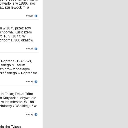
warto je w 1886, jako
ratuszu lewockim, a
więcej
m w 1875 przez Tow.
Eichborna. Kustoszem
ro 16 VI 1877).W
Eichborna, 300 okazów
więcej
 Poprade (1946-52),
adzkiego Muzeum
zbiorów z ocalałymi
trzańskiego w Popradzie
więcej
n Felka; Felkai Tátra
m Karpackie, obywatele
e w ich mieście. W 1881
łaczy z Wielkiej już w
więcej
ia dra Tytusa