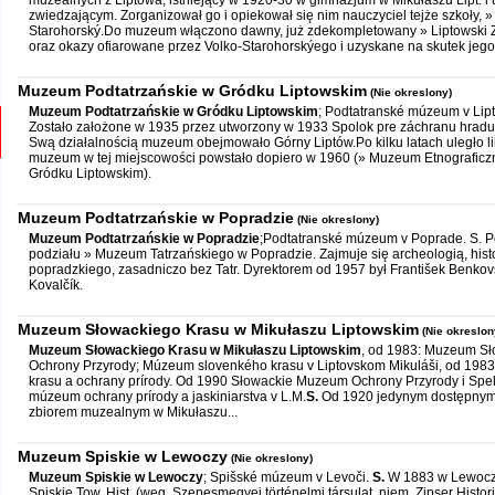
muzealnych z Liptowa, istniejący w 1920-30 w gimnazjum w Mikułaszu Lipt. i
zwiedzającym. Zorganizował go i opiekował się nim nauczyciel tejże szkoły, »
Starohorský.Do muzeum włączono dawny, już zdekompletowany » Liptowski Zb
oraz okazy ofiarowane przez Volko-Starohorskýego i uzyskane na skutek jego.
Muzeum Podtatrzańskie w Gródku Liptowskim
(Nie okreslony)
Muzeum Podtatrzańskie w Gródku Liptowskim
; Podtatranské múzeum v Li
Zostało założone w 1935 przez utworzony w 1933 Spolok pre záchranu hradu 
Swą działalnością muzeum obejmowało Górny Liptów.Po kilku latach uległo li
muzeum w tej miejscowości powstało dopiero w 1960 (» Muzeum Etnografic
Gródku Liptowskim).
Muzeum Podtatrzańskie w Popradzie
(Nie okreslony)
Muzeum Podtatrzańskie w Popradzie
;Podtatranské múzeum v Poprade. S. P
podziału » Muzeum Tatrzańskiego w Popradzie. Zajmuje się archeologią, histor
popradzkiego, zasadniczo bez Tatr. Dyrektorem od 1957 był František Benkov
Kovalčík.
Muzeum Słowackiego Krasu w Mikułaszu Liptowskim
(Nie okreslon
Muzeum Słowackiego Krasu w Mikułaszu Liptowskim
, od 1983: Muzeum Sł
Ochrony Przyrody; Múzeum slovenkého krasu v Liptovskom Mikuláši, od 19
krasu a ochrany prírody. Od 1990 Słowackie Muzeum Ochrony Przyrody i Spel
m
ú
zeum ochrany prírody a jaskiniarstva v L.M.
S.
Od 1920 jedynym dostępnym
zbiorem muzealnym w Mikułaszu...
Muzeum Spiskie w Lewoczy
(Nie okreslony)
Muzeum Spiskie w Lewoczy
; Spišské múzeum v Levoči.
S.
W 1883 w Lewoczy
Spiskie Tow. Hist. (węg. Szepesmegyei történelmi társulat, niem. Zipser Histori