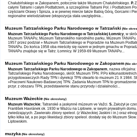
Chałubińskiego w Zakopanem, potocznie także Muzeum Chałubińskiego.
P.
Z
całymi Tatrami i całym Podtatrzem, a szczególnie Tatrami Pol. i Podtatrzem Pol
częściami Orawy i Spisza, a w pewnej mierze także Babią Górą, Gorcami i Pi
regionalne wielodziałowe (ekspozycja stała uwzględnia...
Muzeum Tatrzańskiego Parku Narodowego w Tatrzański
(Nie okre
Muzeum Tatrzańskiego Parku Narodowego w Tatrzańskiej Łomnicy
, w skr
Muzeum TANAPu; Múzeum Tatranského národného parku, Múzeum TANAPu
1957 przez podział » Muzeum Tatrzańskiego w Popradzie na Muzeum Podtat
TANAPu. Do końca 1958 oba mieściły się razem w jednym gmachu w Popradz
TANAPu znajduje się w Tatrz. Łomnicy. W 1959-69 Muzeum TANAPu...
Muzeum Tatrzańskiego Parku Narodowego w Zakopanem
(Nie ok
Muzeum Tatrzańskiego Parku Narodowego w Zakopanem
, nazwa oficjaln
Tatrzańskiego Parku Narodowego, skrót: Muzeum TPN. P.Po kilkunastoletnich 
przygotowawczych Rady TPN i dyrekcji TPN otwarto to muzeum 21 X 1984. St
»Pracowni Naukowo-Badawczej TPN. Zadania Muzeum TPN to gromadzenie i
przyr. z obszaru TPN, przedstawienie stanu przyrody i działalności...
Muzeum Ważeckie
(Nie okreslony)
Muzeum Ważeckie
; Tatranské a jaskynné múzeum ve Važci.
S.
Założył je czes
František Havránek ok. 1930 w Ważcu na Liptowie, w swym prywatnym domu.
zwiedzających. Zawierało zbiory speleol. (z Ważeckiej Jaskini i in.) oraz etnog
tylko kilka lat, a po jego likwidacji zbiory speleol. dostały się do Muzeum Sło
Liptowskim.
muzyka
(Nie okreslony)