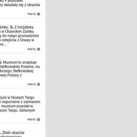
u » Biblioteki
y składały się z okazów
więcej
zámku.
S.
Z inicjatywy
m w Orawskim Zamku
ry do niego gromadzono
o odejścia z Orawy w
e...
więcej
S.
Muzeum to znajduje
Stefkowskiej Polanie, na
 brzegu Stefkowskiej
owej Polany z
więcej
azjum w Nowym Targu
y regionalne z zamiarem
go muzeum powstał w
Nowym Targu. Głównym
więcej
.
Zbiór okazów