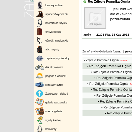
Re: Zdjęcie Pomnika Ogni
kamery online
...jeśli nikt 
ale w Zakopcu
spacery/wycieczki
pozdrawiam
informator turysty
encyklopedia
andy
21:08 Pią, 28 Cze 2013
ośrodki narciarskie
abc turysty
Zmień styl wyświetlania forum:
[ poka
zaplanuj wycieczkę
• Zdjęcie Pomnika Ognia
nowe
• Re: Zdjęcie Pomnika Ognia
dla aktywnych
• Re: Zdjęcie Pomnika Ognia
pogoda / warunki
• Re: Zdjęcie Pomnika Og
• Re: Zdjęcie Pomnika Ognia
n
rozkłady jazdy
• Re: Zdjęcie Pomnika Ognia
Zakopane - dojazd
• Re: Zdjęcie Pomnika Og
• Re: Zdjęcie Pomnika 
galeria tatrzańska
• Re: Zdjęcie Pomnik
wasze galerie
• Re: Zdjęcie Pom
wyślij kartkę
konkursy