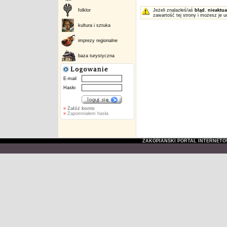
folklor
Jeżeli znalazłeś/aś
błąd
,
nieaktua
zawartość tej strony i możesz je u
kultura i sztuka
imprezy regionalne
baza turystyczna
E-mail
Hasło
»
Załóż konto
»
Zapomniałem hasła
ZAKOPIAŃSKI PORTAL INTERNET