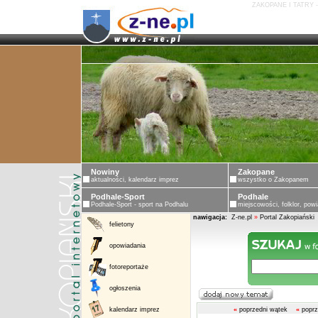
ZAKOPANE I TATRY 
Nowiny
Zakopane
aktualności, kalendarz imprez
wszystko o Zakopanem
Podhale-Sport
Podhale
Podhale-Sport - sport na Podhalu
miejscowości, folklor, powi
nawigacja:
Z-ne.pl
»
Portal Zakopiański
felietony
opowiadania
fotoreportaże
ogłoszenia
kalendarz imprez
«
poprzedni wątek
«
poprz