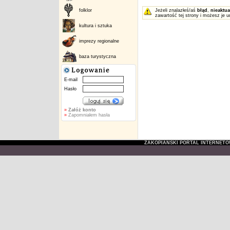
folklor
Jeżeli znalazłeś/aś
błąd
,
nieaktua
zawartość tej strony i możesz je u
kultura i sztuka
imprezy regionalne
baza turystyczna
E-mail
Hasło
»
Załóż konto
»
Zapomniałem hasła
ZAKOPIAŃSKI PORTAL INTERNET