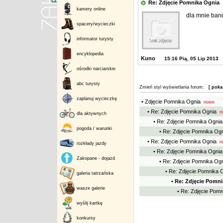
Re: Zdjęcie Pomnika Ogni
kamery online
dla mnie band
spacery/wycieczki
informator turysty
encyklopedia
Kuno
15:16 Pią, 05 Lip 2013
ośrodki narciarskie
abc turysty
Zmień styl wyświetlania forum:
[ poka
zaplanuj wycieczkę
• Zdjęcie Pomnika Ognia
nowe
• Re: Zdjęcie Pomnika Ognia
n
dla aktywnych
• Re: Zdjęcie Pomnika Ognia
pogoda / warunki
• Re: Zdjęcie Pomnika Og
• Re: Zdjęcie Pomnika Ognia
n
rozkłady jazdy
• Re: Zdjęcie Pomnika Ognia
Zakopane - dojazd
• Re: Zdjęcie Pomnika Og
• Re: Zdjęcie Pomnika 
galeria tatrzańska
• Re: Zdjęcie Pomn
wasze galerie
• Re: Zdjęcie Pom
wyślij kartkę
konkursy