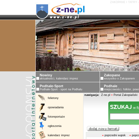
ZAKOPANE I TATRY 
Nowiny
Zakopane
aktualności, kalendarz imprez
wszystko o Zakopanem
Podhale-Sport
Podhale
Podhale-Sport - sport na Podhalu
miejscowości, folklor, powi
nawigacja:
Z-ne.pl
»
Portal Zakopiański
felietony
opowiadania
fotoreportaże
ogłoszenia
kalendarz imprez
«
poprzedni wątek
«
poprz