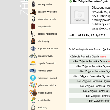
Re: Zdjęcie Pomnika Ogni
kamery online
Dlaczego nazy
kryształową, 
spacery/wycieczki
czy Łupaszkę?
informator turysty
prawdy powie
publikacji? c
encyklopedia
wszystko, co 
ośrodki narciarskie
rolf
07:23 Pią, 05 Lip 2013
abc turysty
zaplanuj wycieczkę
Zmień styl wyświetlania forum:
[ poka
dla aktywnych
• Zdjęcie Pomnika Ognia
nowe
• Re: Zdjęcie Pomnika Ognia
n
pogoda / warunki
• Re: Zdjęcie Pomnika Ognia
rozkłady jazdy
• Re: Zdjęcie Pomnika Og
• Re: Zdjęcie Pomnika Ognia
Zakopane - dojazd
• Re: Zdjęcie Pomnika Ognia
galeria tatrzańska
• Re: Zdjęcie Pomnika Og
• Re: Zdjęcie Pomnika 
wasze galerie
• Re: Zdjęcie Pomnik
wyślij kartkę
• Re: Zdjęcie Pom
konkursy