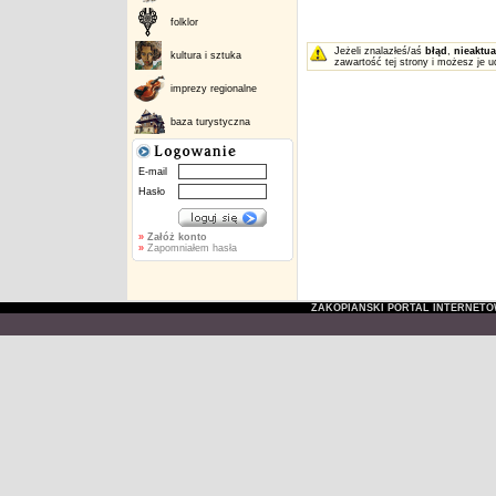
folklor
Jeżeli znalazłeś/aś
błąd
,
nieaktua
kultura i sztuka
zawartość tej strony i możesz je u
imprezy regionalne
baza turystyczna
E-mail
Hasło
»
Załóż konto
»
Zapomniałem hasła
ZAKOPIAŃSKI PORTAL INTERNET