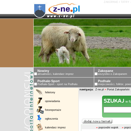
ZAKOPANE I TATRY 
Nowiny
Zakopane
aktualności, kalendarz imprez
wszystko o Zakopanem
Podhale-Sport
Podhale
Podhale-Sport - sport na Podhalu
miejscowości, folklor, powi
nawigacja:
Z-ne.pl
»
Portal Zakopiański
felietony
opowiadania
fotoreportaże
ogłoszenia
kalendarz imprez
«
poprzedni wątek
«
poprz