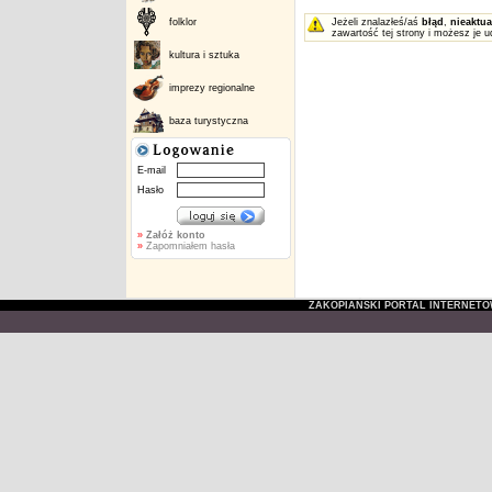
folklor
Jeżeli znalazłeś/aś
błąd
,
nieaktua
zawartość tej strony i możesz je u
kultura i sztuka
imprezy regionalne
baza turystyczna
E-mail
Hasło
»
Załóż konto
»
Zapomniałem hasła
ZAKOPIAŃSKI PORTAL INTERNET