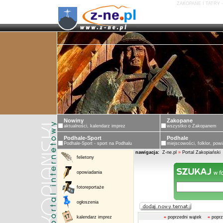
ZAKOPANE I TATRY 
Nowiny
Zakopane
aktualności, kalendarz imprez
wszystko o Zakopanem
Podhale-Sport
Podhale
Podhale-Sport - sport na Podhalu
miejscowości, folklor, powi
nawigacja:
Z-ne.pl
»
Portal Zakopiański
felietony
opowiadania
fotoreportaże
ogłoszenia
kalendarz imprez
«
poprzedni wątek
«
poprz