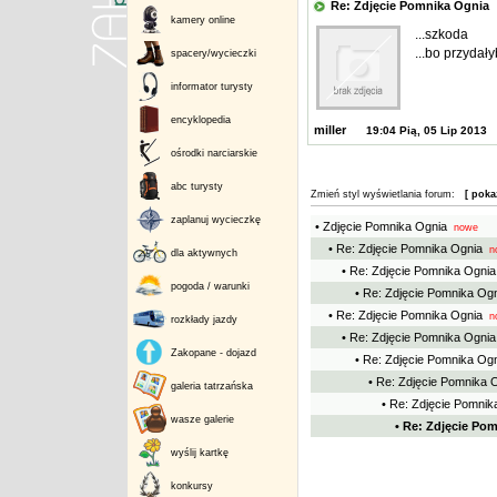
Re: Zdjęcie Pomnika Ogni
kamery online
...szkoda
...bo przydały
spacery/wycieczki
informator turysty
encyklopedia
miller
19:04 Pią, 05 Lip 2013
ośrodki narciarskie
abc turysty
Zmień styl wyświetlania forum:
[ poka
zaplanuj wycieczkę
• Zdjęcie Pomnika Ognia
nowe
• Re: Zdjęcie Pomnika Ognia
n
dla aktywnych
• Re: Zdjęcie Pomnika Ognia
pogoda / warunki
• Re: Zdjęcie Pomnika Og
• Re: Zdjęcie Pomnika Ognia
n
rozkłady jazdy
• Re: Zdjęcie Pomnika Ognia
Zakopane - dojazd
• Re: Zdjęcie Pomnika Og
• Re: Zdjęcie Pomnika 
galeria tatrzańska
• Re: Zdjęcie Pomnik
wasze galerie
• Re: Zdjęcie Po
wyślij kartkę
konkursy