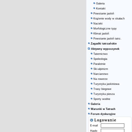
Galeria
Kontakt
Powstanie jaskiń
Krążenie wody w skałach
Nacieki
Morfologiczne typy
Klimat jaskiń
Powstanie jaskiń tatrz.
Zagadki tatrzańskie
Aktywny wypoczynek
Taternictwo
Speleologia
Paralotnie
Ski-alpinizm
Narciarstwo
Na rowerze
Turystyka jaskiniowa
Trasy biegowe
Turystyka piesza
Sporty wodne
Galeria
Warunki w Tatrach
Forum dyskusyjne
E-mail
Hasło