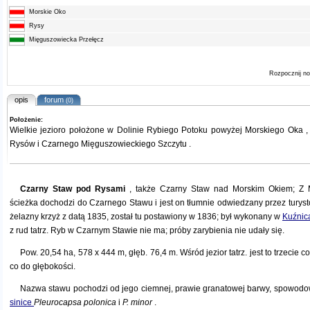
Morskie Oko
Rysy
Mięguszowiecka Przełęcz
Rozpocznij n
opis
forum
(0)
Położenie:
Wielkie jezioro położone w
Dolinie Rybiego Potoku
powyżej
Morskiego Oka
,
Rysów
i
Czarnego Mięguszowieckiego Szczytu
.
Czarny Staw pod Rysami
, także Czarny Staw nad Morskim Okiem; Z
ścieżka dochodzi do Czarnego Stawu i jest on tłumnie odwiedzany przez turys
żelazny krzyż z datą 1835, został tu postawiony w 1836; był wykonany w
Kuźnic
z rud tatrz. Ryb w Czarnym Stawie nie ma; próby zarybienia nie udały się.
Pow. 20,54 ha, 578 x 444 m, głęb. 76,4 m. Wśród jezior tatrz. jest to trzecie 
co do głębokości.
Nazwa stawu pochodzi od jego ciemnej, prawie granatowej barwy, spowodo
sinice
Pleurocapsa polonica
i
P. minor
.