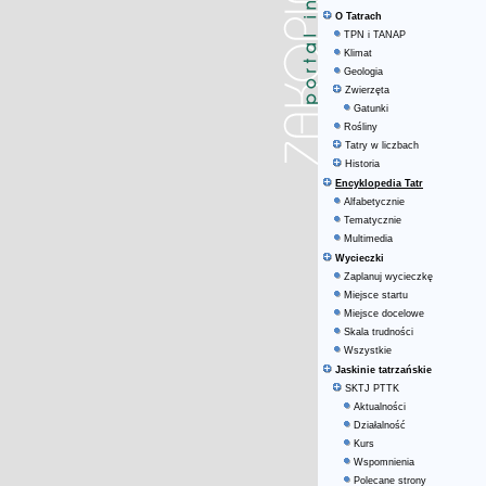
O Tatrach
TPN i TANAP
Klimat
Geologia
Zwierzęta
Gatunki
Rośliny
Tatry w liczbach
Historia
Encyklopedia Tatr
Alfabetycznie
Tematycznie
Multimedia
Wycieczki
Zaplanuj wycieczkę
Miejsce startu
Miejsce docelowe
Skala trudności
Wszystkie
Jaskinie tatrzańskie
SKTJ PTTK
Aktualności
Działalność
Kurs
Wspomnienia
Polecane strony