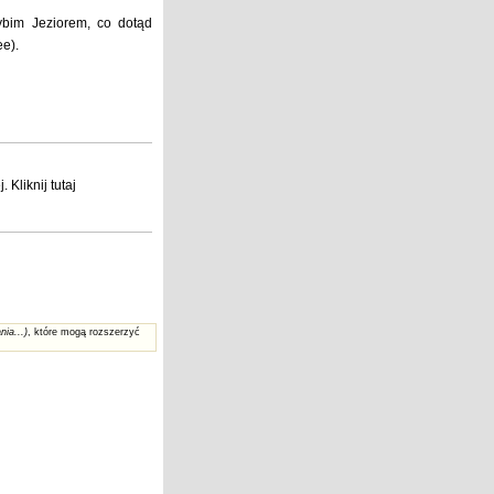
ybim Jeziorem, co dotąd
e).
j
. Kliknij
tutaj
nia...)
, które mogą rozszerzyć