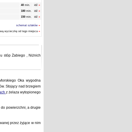
40
min.
idź
»
180
min.
idź
»
150
min.
idź
»
schemat szlaków
»
ową wycieczkę od tego miejsca
»
 u stóp
Żabiego
,
Niżnich
 Morskiego Oka wygodna
tów. Stojący nad brzegiem
ach
z żelaza wytopionego
co do powierzchni, a drugie
wanej przez żyjące w nim