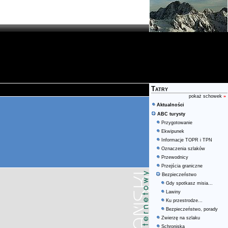
Tatry
pokaż schowek
»
Aktualności
ABC turysty
Przygotowanie
Ekwipunek
Informacje TOPR i TPN
Oznaczenia szlaków
Przewodnicy
Przejścia graniczne
Bezpieczeństwo
Gdy spotkasz misia...
Lawiny
Ku przestrodze...
Bezpieczeństwo, porady
Zwierzę na szlaku
Schroniska