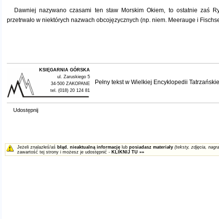
Dawniej nazywano czasami ten staw Morskim Okiem, to ostatnie zaś R
przetrwało w niektórych nazwach obcojęzycznych (np. niem. Meerauge i Fischse
KSIĘGARNIA GÓRSKA
ul. Zaruskiego 5
Pełny tekst w
Wielkiej Encyklopedii Tatrzańskie
34-500 ZAKOPANE
tel. (018) 20 124 81
Udostępnij
Jeżeli znalazłeś/aś
błąd
,
nieaktualną informację
lub
posiadasz materiały
(teksty, zdjęcia, nagra
zawartość tej strony i możesz je udostępnić -
KLIKNIJ TU »»