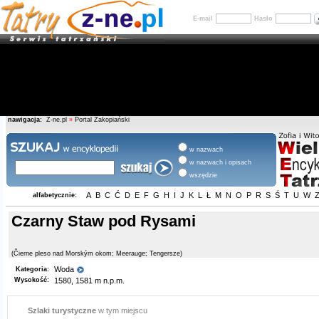
E-mail
Hasło
nawigacja:
Z-ne.pl
»
Portal Zakopiański
w nazwach
w nazwach i opisach
wszędzie
A
B
C
Ć
D
E
F
G
H
I
J
K
L
Ł
M
N
O
P
R
S
Ś
T
U
W
alfabetycznie:
Czarny Staw pod Rysami
(Čierne pleso nad Morským okom; Meerauge; Tengersze)
Woda
Kategoria:
Wysokość:
1580, 1581 m n.p.m.
Szlaki turystyczne
w tym miejscu