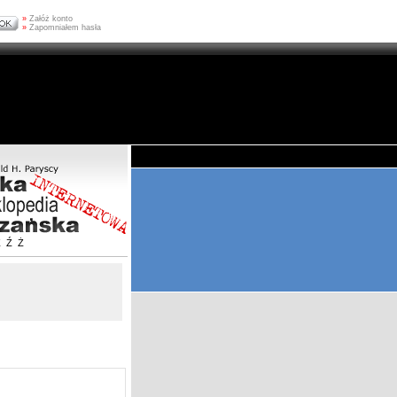
»
Załóż konto
»
Zapomniałem hasła
Z
Ź
Ż