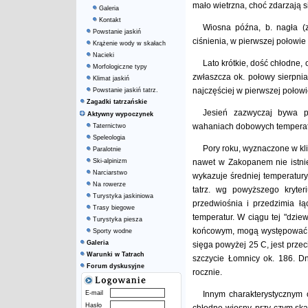
mało wietrzna, choć zdarzają s
Galeria
Kontakt
Wiosna późna, b. nagła (
Powstanie jaskiń
ciśnienia, w pierwszej połowi
Krążenie wody w skałach
Nacieki
Lato krótkie, dość chłodne,
Morfologiczne typy
zwłaszcza ok. połowy sierpnia
Klimat jaskiń
najczęściej w pierwszej połowie
Powstanie jaskiń tatrz.
Zagadki tatrzańskie
Jesień zazwyczaj bywa pi
Aktywny wypoczynek
wahaniach dobowych temperatury
Taternictwo
Speleologia
Pory roku, wyznaczone w kli
Paralotnie
Ski-alpinizm
nawet w Zakopanem nie istniej
Narciarstwo
wykazuje średniej temperatury
Na rowerze
tatrz. wg powyższego kryter
Turystyka jaskiniowa
przedwiośnia i przedzimia łą
Trasy biegowe
temperatur. W ciągu tej "dziew
Turystyka piesza
końcowym, mogą występować b. 
Sporty wodne
Galeria
sięga powyżej 25 C, jest prze
Warunki w Tatrach
szczycie Łomnicy ok. 186. D
Forum dyskusyjne
rocznie.
E-mail
Innym charakterystycznym 
Hasło