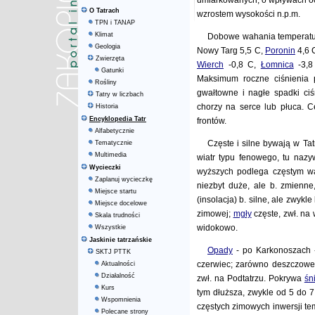
umiarkowanych, o wpływach oce
O Tatrach
wzrostem wysokości n.p.m.
TPN i TANAP
Klimat
Dobowe wahania temperatury
Geologia
Nowy Targ 5,5 C,
Poronin
4,6 
Zwierzęta
Wierch
-0,8 C,
Łomnica
-3,8
Gatunki
Maksimum roczne ciśnienia p
Rośliny
gwałtowne i nagłe spadki ciś
Tatry w liczbach
chorzy na serce lub płuca. Ce
Historia
Encyklopedia Tatr
frontów.
Alfabetycznie
Częste i silne bywają w Ta
Tematycznie
Multimedia
wiatr typu fenowego, tu naz
Wycieczki
wyższych podlega częstym wa
Zaplanuj wycieczkę
niezbyt duże, ale b. zmienne
Miejsce startu
(insolacja) b. silne, ale zwyk
Miejsce docelowe
zimowej;
mgły
częste, zwł. na 
Skala trudności
widokowo.
Wszystkie
Jaskinie tatrzańskie
Opady
- po Karkonoszach 
SKTJ PTTK
czerwiec; zarówno deszczowe j
Aktualności
Działalność
zwł. na Podtatrzu. Pokrywa
śn
Kurs
tym dłuższa, zwykle od 5 do 
Wspomnienia
częstych zimowych inwersji te
Polecane strony