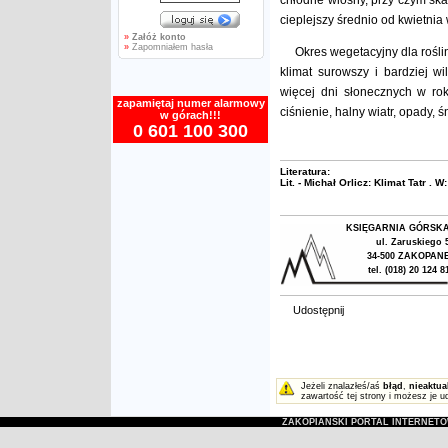
chłodne wiosny, przy czym ska
cieplejszy średnio od kwietni
»
Załóż konto
»
Zapomniałem hasła
Okres wegetacyjny dla roślin
klimat surowszy i bardziej wi
więcej dni słonecznych w rok
zapamiętaj numer alarmowy
ciśnienie, halny wiatr, opady, 
w górach!!!
0 601 100 300
Literatura:
Lit. - Michał Orlicz: Klimat Tatr . 
KSIĘGARNIA GÓRSK
ul. Zaruskiego 
34-500 ZAKOPAN
tel. (018) 20 124 8
Udostępnij
Jeżeli znalazłeś/aś
błąd
,
nieaktua
zawartość tej strony i możesz je u
ZAKOPIAŃSKI PORTAL INTERNET