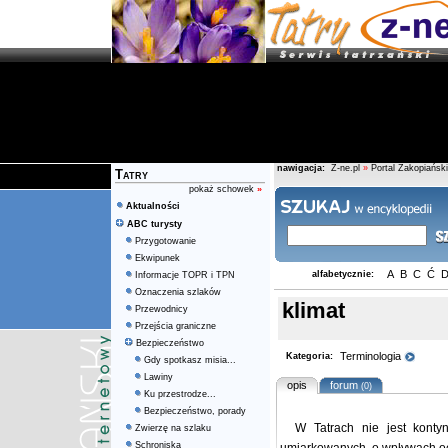
nawigacja:
Z-ne.pl
»
Portal Zakopiański
Tatry
pokaż schowek
»
Aktualności
ABC turysty
Przygotowanie
Ekwipunek
A
B
C
Ć
alfabetycznie:
Informacje TOPR i TPN
Oznaczenia szlaków
klimat
Przewodnicy
Przejścia graniczne
Bezpieczeństwo
Terminologia
Kategoria:
Gdy spotkasz misia...
Lawiny
opis
forum
(0)
Ku przestrodze...
Bezpieczeństwo, porady
W Tatrach nie jest konty
Zwierzę na szlaku
Schroniska