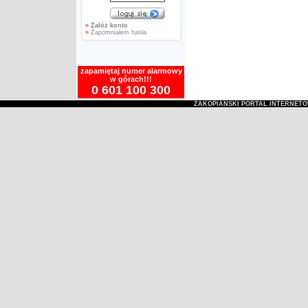
»
Załóż konto
»
Zapomniałem hasła
zapamiętaj numer alarmowy
w górach!!!
0 601 100 300
ZAKOPIAŃSKI PORTAL INTERNET