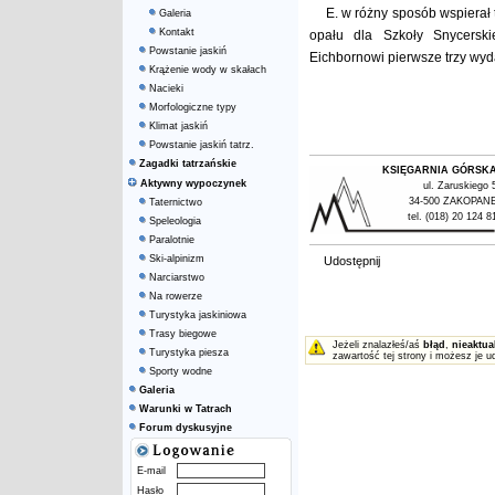
E. w różny sposób wspierał
Galeria
Kontakt
opału dla Szkoły Snycerski
Powstanie jaskiń
Eichbornowi pierwsze trzy wy
Krążenie wody w skałach
Nacieki
Morfologiczne typy
Klimat jaskiń
Powstanie jaskiń tatrz.
Zagadki tatrzańskie
KSIĘGARNIA GÓRSK
Aktywny wypoczynek
ul. Zaruskiego 
34-500 ZAKOPAN
Taternictwo
tel. (018) 20 124 8
Speleologia
Paralotnie
Ski-alpinizm
Udostępnij
Narciarstwo
Na rowerze
Turystyka jaskiniowa
Trasy biegowe
Jeżeli znalazłeś/aś
błąd
,
nieaktua
Turystyka piesza
zawartość tej strony i możesz je u
Sporty wodne
Galeria
Warunki w Tatrach
Forum dyskusyjne
E-mail
Hasło