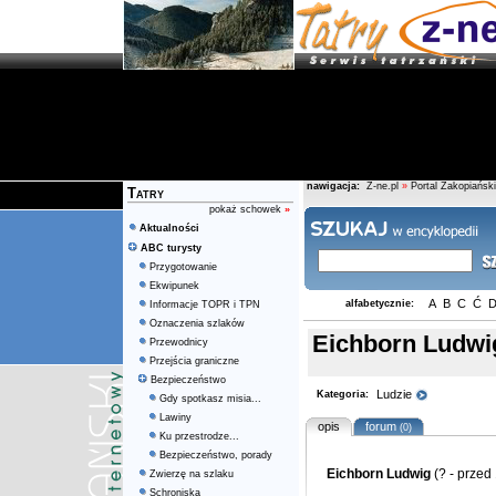
nawigacja:
Z-ne.pl
»
Portal Zakopiański
Tatry
pokaż schowek
»
Aktualności
ABC turysty
Przygotowanie
Ekwipunek
A
B
C
Ć
alfabetycznie:
Informacje TOPR i TPN
Oznaczenia szlaków
Eichborn Ludwi
Przewodnicy
Przejścia graniczne
Bezpieczeństwo
Ludzie
Kategoria:
Gdy spotkasz misia...
Lawiny
opis
forum
(0)
Ku przestrodze...
Bezpieczeństwo, porady
Eichborn Ludwig
(? - przed
Zwierzę na szlaku
Schroniska