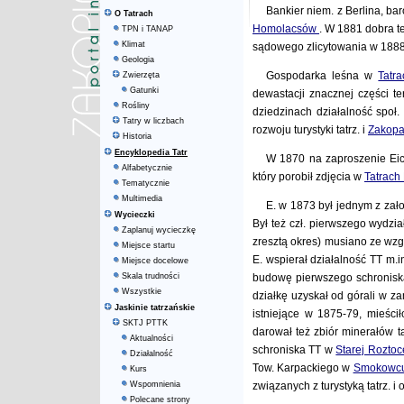
Bankier niem. z Berlina, ba
O Tatrach
Homolacsów
. W 1881 dobra t
TPN i TANAP
Klimat
sądowego zlicytowania w 188
Geologia
Gospodarka leśna w
Tatr
Zwierzęta
Gatunki
dewastacji znacznej części t
Rośliny
dziedzinach działalność społ.
Tatry w liczbach
rozwoju turystyki tatrz. i
Zakop
Historia
Encyklopedia Tatr
W 1870 na zaproszenie Eic
Alfabetycznie
który porobił zdjęcia w
Tatrach
Tematycznie
Multimedia
E. w 1873 był jednym z zało
Wycieczki
Był też czł. pierwszego wydzia
Zaplanuj wycieczkę
zresztą okres) musiano ze wzg
Miejsce startu
E. wspierał działalność TT m.
Miejsce docelowe
Skala trudności
budowę pierwszego schroniska
Wszystkie
działkę uzyskał od górali w z
Jaskinie tatrzańskie
istniejące w 1875-79, mieśc
SKTJ PTTK
darował też zbiór minerałów 
Aktualności
schroniska TT w
Starej Rozto
Działalność
Tow. Karpackiego w
Smokowc
Kurs
Wspomnienia
związanych z turystyką tatrz. i
Polecane strony