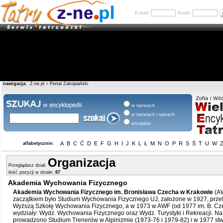
E-mail
Hasło
nawigacja:
Z-ne.pl
»
Portal Zakopiański
w nazwach
w nazwach i opisach
wszędzie
A
B
C
Ć
D
E
F
G
H
I
J
K
L
Ł
M
N
O
P
R
S
Ś
T
U
W
alfabetycznie:
Organizacja
Przeglądasz dział:
ilość pozycji w dziale:
87
Akademia Wychowania Fizycznego
Akademia Wychowania Fizycznego im. Bronisława Czecha w Krakowie
(AW
zaczątkiem było Studium Wychowania Fizycznego UJ, założone w 1927, prze
Wyższą Szkołę Wychowania Fizycznego, a w 1973 w AWF (od 1977 im. B. C
wydziały: Wydz. Wychowania Fizycznego oraz Wydz. Turystyki i Rekreacji. Na
prowadzono Studium Trenerów w Alpinizmie (1973-76 i 1979-82) i w 1977 stw