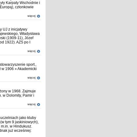
były Karpaty Wschodnie i
za Europą), członkowie
więcej
 UJ z inicjatywy
ajewskiego, Władysława
ski (1909-11), Józef
od 1922). AZS po I
więcej
towarzyszenie sport.,
ł w 1906 » Akademicki
więcej
żony w 1968. Zajmuje
. w Dolomity, Pamir i
więcej
 uczelniach jako kluby
 (w tym 9 jaskiniowych),
 m.in. w Hindukusz.
dnak już wcześniej: