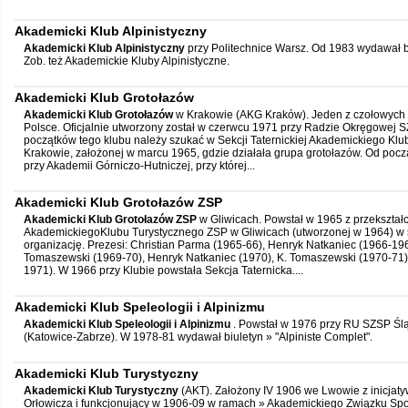
Akademicki Klub Alpinistyczny
Akademicki Klub Alpinistyczny
przy Politechnice Warsz. Od 1983 wydawał b
Zob. też Akademickie Kluby Alpinistyczne.
Akademicki Klub Grotołazów
Akademicki Klub Grotołazów
w Krakowie (AKG Kraków). Jeden z czołowych 
Polsce. Oficjalnie utworzony został w czerwcu 1971 przy Radzie Okręgowej 
początków tego klubu należy szukać w Sekcji Taternickiej Akademickiego Kl
Krakowie, założonej w marcu 1965, gdzie działała grupa grotołazów. Od począ
przy Akademii Górniczo-Hutniczej, przy której...
Akademicki Klub Grotołazów ZSP
Akademicki Klub Grotołazów ZSP
w Gliwicach. Powstał w 1965 z przekształ
AkademickiegoKlubu Turystycznego ZSP w Gliwicach (utworzonej w 1964) w
organizację. Prezesi: Christian Parma (1965-66), Henryk Natkaniec (1966-196
Tomaszewski (1969-70), Henryk Natkaniec (1970), K. Tomaszewski (1970-71)
1971). W 1966 przy Klubie powstała Sekcja Taternicka....
Akademicki Klub Speleologii i Alpinizmu
Akademicki Klub Speleologii i Alpinizmu
. Powstał w 1976 przy RU SZSP Ślą
(Katowice-Zabrze). W 1978-81 wydawał biuletyn » "Alpiniste Complet".
Akademicki Klub Turystyczny
Akademicki Klub Turystyczny
(AKT). Założony IV 1906 we Lwowie z inicjat
Orłowicza i funkcjonujący w 1906-09 w ramach » Akademickiego Związku Sp