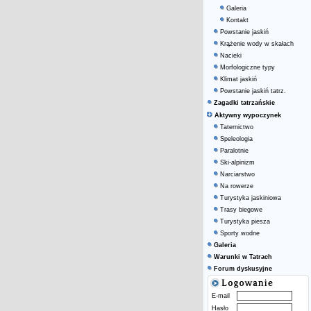
Galeria
Kontakt
Powstanie jaskiń
Krążenie wody w skałach
Nacieki
Morfologiczne typy
Klimat jaskiń
Powstanie jaskiń tatrz.
Zagadki tatrzańskie
Aktywny wypoczynek
Taternictwo
Speleologia
Paralotnie
Ski-alpinizm
Narciarstwo
Na rowerze
Turystyka jaskiniowa
Trasy biegowe
Turystyka piesza
Sporty wodne
Galeria
Warunki w Tatrach
Forum dyskusyjne
E-mail
Hasło