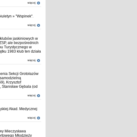
więcej
iuletyn » "Wspinek".
więcej
klubów jaskiniowych w
SZSP, ale bezpośrednich
ubu Turystycznego w
tku 1983 klub ten działa
więcej
cenia Sekcji Grotołazów
 samodzielną
9), Krzysztof
, Stanisław Gębala (od
więcej
skiej Akad. Medycznej
więcej
ywy Mieczysława
ortowego Młodzieży