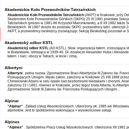
Akademickie Koło Przewodników Tatrzańskich
Akademickie Koło Przewodników Tatrzańskich
(AKPT) w Krakowie, przy Od
Studenckim Kole Przewodników Górskich (SKPG) 25 XI 1981 powstała Sekc
Tatrzańskich (prezes w 1981-86 Krzysztof Marcinkowski), a 8 XII 1982 także
Beskidzkich. W 1987 doszło do podziału SKPG: przewodnicy tatrz. utworzyli 2
AKPT, a przewodnicy beskidzcy (rozwiązując Sekcję Beskidzką) pozostali w S
Akademický odbor KSTL
Akademický odbor KSTL
(AO KSTL). Słow. organizacja tatern. zrzeszająca 
w Bratysławie, istniejąca w 1939-46. Gł. działacze Alexander Huba i Alexand
tatern. i narc. obozy w Tatrach, w lecie i zimą.
Albertyni
Albertyni
, pełna nazwa: Zgromadzenie Braci Albertynów III Zakonu św. Franc
Posługujących Ubogim. Męski zakon, założony w Krakowie 25 VIII 1888 przez 
Chmielowski Adam) w celu opieki nad bezdomnymi biedakami i chorymi. Anal
założony 15 I 1891, również w Krakowie, przez tegoż brata Alberta, to Alberty
Zgromadzenie Sióstr III Zakonu św. Franciszka Posługujących Ubogim...
Alpinar
"Alpinar"
, Zakład Usług Wysokościowych. Utworzony ok. 1985 we Wrocławiu 
alpinistów. Jest to spółdzielnia wykonująca » wysokościowe usługi.
Alpinex
"Alpinex"
. Spółdzielnia Pracy Usług Wysokościowych. Utworzona XII 1981 pr