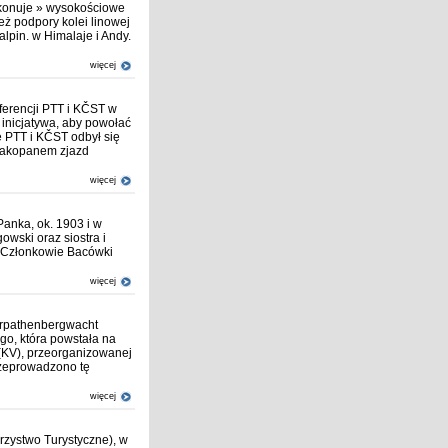
ykonuje » wysokościowe
eż podpory kolei linowej
pin. w Himalaje i Andy.
więcej
erencji PTT i KČST w
inicjatywa, aby powołać
e PTT i KČST odbył się
 Zakopanem zjazd
więcej
Panka, ok. 1903 i w
owski oraz siostra i
 Członkowie Bacówki
więcej
arpathenbergwacht
go, która powstała na
 (KV), przeorganizowanej
rzeprowadzono tę
więcej
zystwo Turystyczne), w