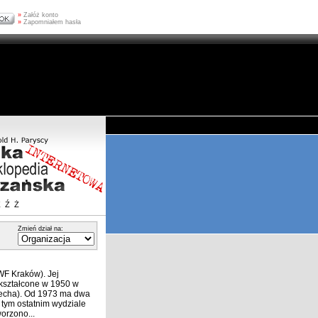
»
Załóż konto
»
Zapomniałem hasła
Z
Ź
Ż
Zmień dział na:
F Kraków). Jej
kształcone w 1950 w
zecha). Od 1973 ma dwa
 tym ostatnim wydziale
orzono...