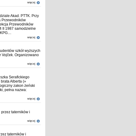
więcej
dziale Akad. PTTK. Przy
ja Przewodników
 Sekcja Przewodników
4 II 1987 samodzielne
KPG....
więcej
studentów szkół wyższych
er Vojček. Organizowano
więcej
iszka Serafickiego
brata Alberta (»
ogiczny zakon żeński
nki, pełna nazwa:
więcej
przez taterników i
więcej
zez taterników i