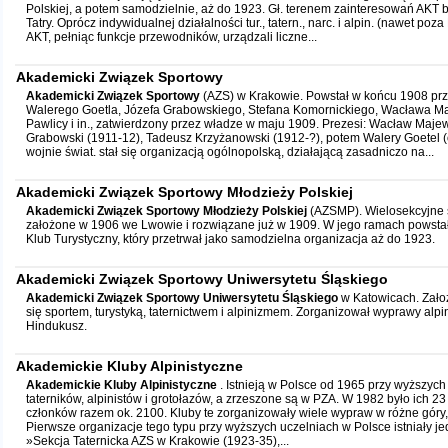
Polskiej, a potem samodzielnie, aż do 1923. Gł. terenem zainteresowań AKT 
Tatry. Oprócz indywidualnej działalności tur., tatern., narc. i alpin. (nawet po
AKT, pełniąc funkcje przewodników, urządzali liczne...
Akademicki Związek Sportowy
Akademicki Związek Sportowy
(AZS) w Krakowie. Powstał w końcu 1908 przy
Walerego Goetla, Józefa Grabowskiego, Stefana Komornickiego, Wacława M
Pawlicy i in., zatwierdzony przez władze w maju 1909. Prezesi: Wacław Majew
Grabowski (1911-12), Tadeusz Krzyżanowski (1912-?), potem Walery Goetel (
wojnie świat. stał się organizacją ogólnopolską, działającą zasadniczo na...
Akademicki Związek Sportowy Młodzieży Polskiej
Akademicki Związek Sportowy Młodzieży Polskiej
(AZSMP). Wielosekcyjne s
założone w 1906 we Lwowie i rozwiązane już w 1909. W jego ramach powsta
Klub Turystyczny, który przetrwał jako samodzielna organizacja aż do 1923.
Akademicki Związek Sportowy Uniwersytetu Śląskiego
Akademicki Związek Sportowy Uniwersytetu Śląskiego
w Katowicach. Zało
się sportem, turystyką, taternictwem i alpinizmem. Zorganizował wyprawy alpin
Hindukusz.
Akademickie Kluby Alpinistyczne
Akademickie Kluby Alpinistyczne
. Istnieją w Polsce od 1965 przy wyższych
taterników, alpinistów i grotołazów, a zrzeszone są w PZA. W 1982 było ich 23
członków razem ok. 2100. Kluby te zorganizowały wiele wypraw w różne góry,
Pierwsze organizacje tego typu przy wyższych uczelniach w Polsce istniały je
»Sekcja Taternicka AZS w Krakowie (1923-35),...