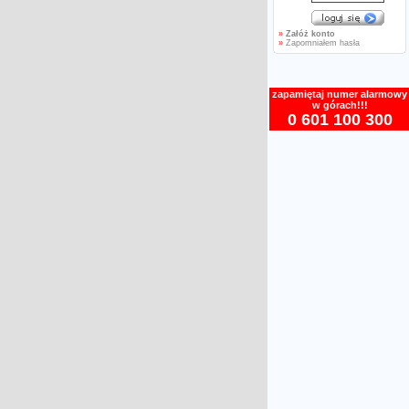
»
Załóż konto
»
Zapomniałem hasła
zapamiętaj numer alarmowy
w górach!!!
0 601 100 300