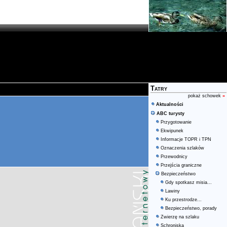
Tatry
pokaż schowek
»
Aktualności
ABC turysty
Przygotowanie
Ekwipunek
Informacje TOPR i TPN
Oznaczenia szlaków
Przewodnicy
Przejścia graniczne
Bezpieczeństwo
Gdy spotkasz misia...
Lawiny
Ku przestrodze...
Bezpieczeństwo, porady
Zwierzę na szlaku
Schroniska