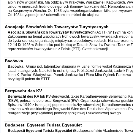
alpinistów w Gdańsku. Ma oddziały w Krakowie, Warszawie i Katowicach. W
usługi w miejscach trudno dostępnych (kominy fabryczne itd.). Remontowała t
na Kasprowym Wierchu. Od 1983 była współorganizatorem kilku pol. wypraw al
Od 1984 dysponuje też ratownikami morskimi do akcji na...
Asocjacja Słowiańskich Towarzystw Turystycznych
Asocjacja Słowiańskich Towarzystw Turystycznych
(ASTT). W 1924 na konf
Zakopanem na temat współpracy tych dwóch towarzystw, wynikła ich wspólna 
do życia szerszą organizację międzynar. o podobnych celach. Na zaproszeni
12-14 IX 1925 w Schronisku pod Kozicą w Tatrach Słow. i w Dworcu Tatrz. w
reprezentantów towarzystw tur. z Polski (PTT), Czechosłowacji...
Bacówka
Bacówka
. Grupa pol. taterników skupiona w luźnej formie wokół Kazimierza 
latach następnych. Należeli tu m.in. Ignacy Król, Józef Jankowski, Ludwik Pręg
żona K. Panka: Władysława Panek-Jankowska i Flora Mira Ogórek-Pankowa.
przystąpili potem do STTT.
Bergwacht des KV
Bergwacht des KV
lub KV-Bergwacht, także Karpathenverein-Bergwacht i K
(KBW), potocznie po prostu Bergwacht (BW). Organizacja ratownictwa górskie
Spiszu w 1940 z istniejącej poprzednio służby ratowniczej Karpathenvereinu
teraz na wzór austriackiego Bergwacht Wien des Deutschen Alpenvereins. P
reorganizację przy wydatnej pomocy sprzętowej i szkoleniowej owego...
Budapesti Egyetemi Turista Egyesület
Budapesti Egyetemi Turista Egyesület
(Budapeszteńskie Akademickie Towar