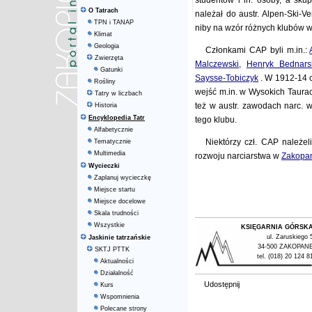
studentów i in. osoby, a sk
O Tatrach
należał do austr. Alpen-Ski-V
TPN i TANAP
niby na wzór różnych klubów w
Klimat
Geologia
Członkami CAP byli m.in.:
Zwierzęta
Malczewski
,
Henryk Bednars
Gatunki
Saysse-Tobiczyk
. W 1912-14 c
Rośliny
wejść m.in. w Wysokich Taurac
Tatry w liczbach
też w austr. zawodach narc. 
Historia
Encyklopedia Tatr
tego klubu.
Alfabetycznie
Niektórzy czł. CAP należe
Tematycznie
Multimedia
rozwoju narciarstwa w
Zakopa
Wycieczki
Zaplanuj wycieczkę
Miejsce startu
Miejsce docelowe
Skala trudności
Wszystkie
KSIĘGARNIA GÓRSK
ul. Zaruskiego 
Jaskinie tatrzańskie
34-500 ZAKOPAN
SKTJ PTTK
tel. (018) 20 124 8
Aktualności
Działalność
Udostępnij
Kurs
Wspomnienia
Polecane strony