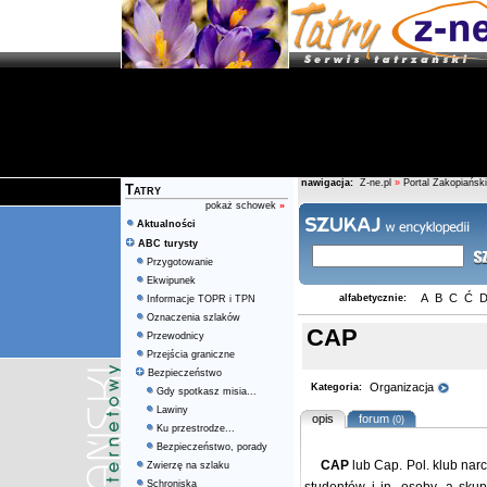
nawigacja:
Z-ne.pl
»
Portal Zakopiański
Tatry
pokaż schowek
»
Aktualności
ABC turysty
Przygotowanie
Ekwipunek
A
B
C
Ć
alfabetycznie:
Informacje TOPR i TPN
Oznaczenia szlaków
CAP
Przewodnicy
Przejścia graniczne
Bezpieczeństwo
Organizacja
Kategoria:
Gdy spotkasz misia...
Lawiny
opis
forum
(0)
Ku przestrodze...
Bezpieczeństwo, porady
CAP
lub Cap. Pol. klub nar
Zwierzę na szlaku
Schroniska