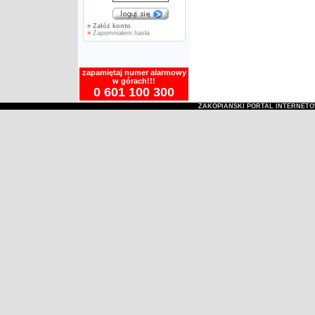
»
Załóż konto
»
Zapomniałem hasła
zapamiętaj numer alarmowy
w górach!!!
0 601 100 300
ZAKOPIAŃSKI PORTAL INTERNET