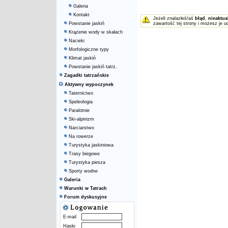
Galeria
Kontakt
Jeżeli znalazłeś/aś
błąd
,
nieaktua
Powstanie jaskiń
zawartość tej strony i możesz je u
Krążenie wody w skałach
Nacieki
Morfologiczne typy
Klimat jaskiń
Powstanie jaskiń tatrz.
Zagadki tatrzańskie
Aktywny wypoczynek
Taternictwo
Speleologia
Paralotnie
Ski-alpinizm
Narciarstwo
Na rowerze
Turystyka jaskiniowa
Trasy biegowe
Turystyka piesza
Sporty wodne
Galeria
Warunki w Tatrach
Forum dyskusyjne
E-mail
Hasło