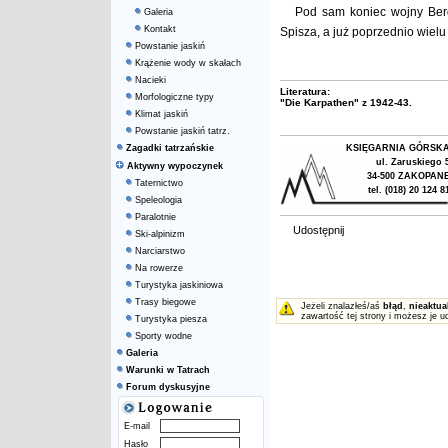
Pod sam koniec wojny Ber
Galeria
Kontakt
Spisza, a już poprzednio wiel
Powstanie jaskiń
Krążenie wody w skałach
Nacieki
Literatura:
Morfologiczne typy
"Die Karpathen" z 1942-43.
Klimat jaskiń
Powstanie jaskiń tatrz.
Zagadki tatrzańskie
KSIĘGARNIA GÓRSK
ul. Zaruskiego 
Aktywny wypoczynek
34-500 ZAKOPAN
Taternictwo
tel. (018) 20 124 8
Speleologia
Paralotnie
Udostępnij
Ski-alpinizm
Narciarstwo
Na rowerze
Turystyka jaskiniowa
Trasy biegowe
Jeżeli znalazłeś/aś
błąd
,
nieaktua
zawartość tej strony i możesz je u
Turystyka piesza
Sporty wodne
Galeria
Warunki w Tatrach
Forum dyskusyjne
E-mail
Hasło