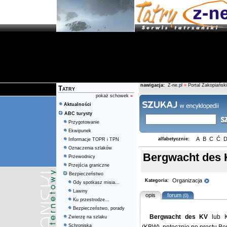
nawigacja:
Z-ne.pl
»
Portal Zakopiański
Tatry
pokaż schowek
»
Aktualności
ABC turysty
Przygotowanie
Ekwipunek
A
B
C
Ć
alfabetycznie:
Informacje TOPR i TPN
Oznaczenia szlaków
Bergwacht des
Przewodnicy
Przejścia graniczne
Bezpieczeństwo
Organizacja
Kategoria:
Gdy spotkasz misia...
Lawiny
opis
forum
(0)
Ku przestrodze...
Bezpieczeństwo, porady
Bergwacht des KV
lub K
Zwierzę na szlaku
Schroniska