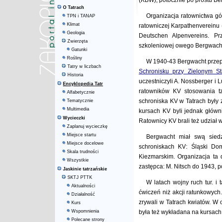
(KBW), potocznie po prostu Be
O Tatrach
Organizacja ratownictwa gó
TPN i TANAP
Klimat
ratowniczej Karpathenvereinu 
Geologia
Deutschen Alpenvereins. Pr
Zwierzęta
szkoleniowej owego Bergwacht 
Gatunki
Rośliny
W 1940-43 Bergwacht przepr
Tatry w liczbach
Schronisku przy Zielonym S
Historia
uczestniczyli A. Nossberger i 
Encyklopedia Tatr
ratowników KV stosowania 
Alfabetycznie
schroniska KV w Tatrach były 
Tematycznie
Multimedia
kursach KV byli jednak głównie
Wycieczki
Ratownicy KV brali też udział
Zaplanuj wycieczkę
Miejsce startu
Bergwacht miał swą sie
Miejsce docelowe
schroniskach KV: Śląski Do
Skala trudności
Kiezmarskim. Organizacja ta dz
Wszystkie
zastępca: M. Nitsch do 1943, p
Jaskinie tatrzańskie
SKTJ PTTK
W latach wojny ruch tur. i 
Aktualności
ćwiczeń niż akcji ratunkowych. 
Działalność
zrywali w Tatrach kwiatów. W
Kurs
Wspomnienia
była też wykładana na kursach
Polecane strony