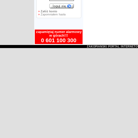
»
Załóż konto
»
Zapomniałem hasła
zapamiętaj numer alarmowy
w górach!!!
0 601 100 300
ZAKOPIAŃSKI PORTAL INTERNET