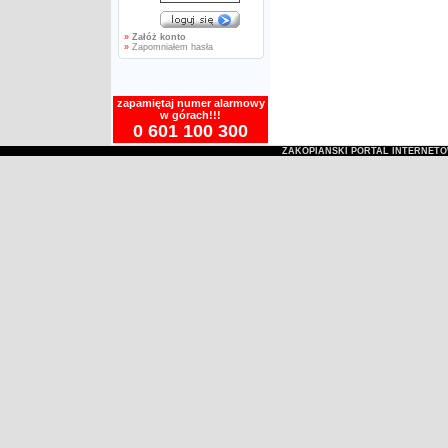
»
Załóż konto
»
Zapomniałem hasła
zapamiętaj numer alarmowy
w górach!!!
0 601 100 300
ZAKOPIAŃSKI PORTAL INTERNET