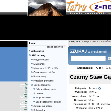
nawigacja:
Z-ne.pl
»
Portal Zakopiański
Tatry
pokaż schowek
»
Aktualności
ABC turysty
Przygotowanie
Ekwipunek
A
B
C
Ć
alfabetycznie:
Informacje TOPR i TPN
Oznaczenia szlaków
Czarny Staw Gą
Przewodnicy
Przejścia graniczne
Bezpieczeństwo
Jeziora
Kategoria:
Gdy spotkasz misia...
Wysokość:
1620 m
Lawiny
17,79 ha
Powierzchnia:
Ku przestrodze...
51 m
Głębokość:
Bezpieczeństwo, porady
3 800 000 metrów
Pojemność:
Zwierzę na szlaku
666 x 424 m
Wymiary:
Schroniska