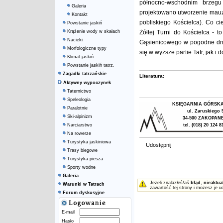
północno-wschodnim brzegu
Galeria
projektowano utworzenie mauz
Kontakt
pobliskiego Kościelca). Co ci
Powstanie jaskiń
Krążenie wody w skałach
Żółtej Turni do Kościelca - 
Nacieki
Gąsienicowego w pogodne dni z
Morfologiczne typy
się w wyższe partie Tatr, jak 
Klimat jaskiń
Powstanie jaskiń tatrz.
Zagadki tatrzańskie
Literatura:
Aktywny wypoczynek
Taternictwo
Speleologia
KSIĘGARNIA GÓRSK
Paralotnie
ul. Zaruskiego 
Ski-alpinizm
34-500 ZAKOPAN
Narciarstwo
tel. (018) 20 124 8
Na rowerze
Turystyka jaskiniowa
Udostępnij
Trasy biegowe
Turystyka piesza
Sporty wodne
Galeria
Jeżeli znalazłeś/aś
błąd
,
nieaktua
Warunki w Tatrach
zawartość tej strony i możesz je u
Forum dyskusyjne
E-mail
Hasło