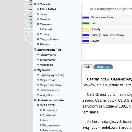
O Tatrach
Szlaki turystyczne
w tym m
TPN i TANAP
Klimat
Gąsienicowa Hala
Geologia
Karb
Zwierzęta
Granaty
Gatunki
Rośliny
Zmarzły Staw Gąsienicowy
Tatry w liczbach
Zawrat
Historia
Encyklopedia Tatr
Alfabetycznie
Tematycznie
Multimedia
opis
forum
(0)
Wycieczki
Zaplanuj wycieczkę
Czarny Staw Gąsienicow
Miejsce startu
Stawów, a piąte jezioro w Tatr
Miejsce docelowe
Skala trudności
Cz.S.G. jest jednym z najpi
Wszystkie
z niego Czarny potok. Cz.S.G. je
Jaskinie tatrzańskie
SKTJ PTTK
zarybiony sztucznie w 1881. 
Aktualności
tam sinice.
Działalność
Kurs
Jedno z największych jezior 
Wspomnienia
żyją ryby – potokowe i źródla
Polecane strony