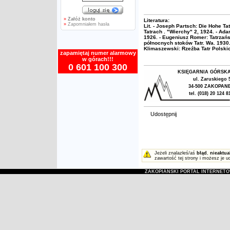
»
Załóż konto
Literatura:
»
Zapomniałem hasła
Lit. - Joseph Partsch: Die Hohe T
Tatrach . "Wierchy" 2, 1924. - A
1926. - Eugeniusz Romer: Tatrzańs
północnych stoków Tatr. Wa. 1930. 
Klimaszewski: Rzeźba Tatr Polski
zapamiętaj numer alarmowy
w górach!!!
0 601 100 300
KSIĘGARNIA GÓRSK
ul. Zaruskiego 
34-500 ZAKOPAN
tel. (018) 20 124 8
Udostępnij
Jeżeli znalazłeś/aś
błąd
,
nieaktua
zawartość tej strony i możesz je u
ZAKOPIAŃSKI PORTAL INTERNET