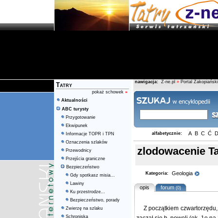
nawigacja:
Z-ne.pl
»
Portal Zakopiański
Tatry
pokaż schowek
»
Aktualności
ABC turysty
Przygotowanie
Ekwipunek
A
B
C
Ć
alfabetycznie:
Informacje TOPR i TPN
Oznaczenia szlaków
zlodowacenie Ta
Przewodnicy
Przejścia graniczne
Bezpieczeństwo
Geologia
Kategoria:
Gdy spotkasz misia...
Lawiny
opis
forum
(0)
Ku przestrodze...
Bezpieczeństwo, porady
Z początkiem czwartorzędu, 
Zwierzę na szlaku
Schroniska