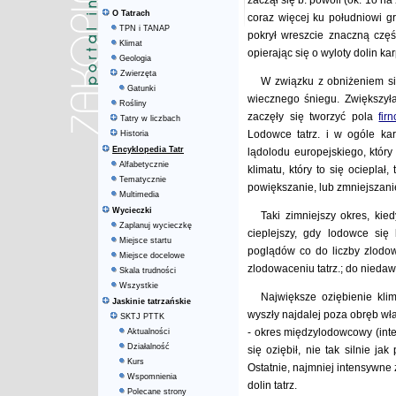
zaczął się b. powoli (ok. 1o na
O Tatrach
coraz więcej ku południowi gr
TPN i TANAP
pokrył wreszcie znaczną czę
Klimat
opierając się o wyloty dolin ka
Geologia
Zwierzęta
W związku z obniżeniem si
Gatunki
wiecznego śniegu. Zwiększyła
Rośliny
zaczęły się tworzyć pola
fir
Tatry w liczbach
Lodowce tatrz. i w ogóle kar
Historia
Encyklopedia Tatr
lądolodu europejskiego, któr
Alfabetycznie
klimatu, który to się ocieplał
Tematycznie
powiększanie, lub zmniejszanie
Multimedia
Wycieczki
Taki zimniejszy okres, kie
Zaplanuj wycieczkę
cieplejszy, gdy lodowce się k
Miejsce startu
poglądów co do liczby zlodow
Miejsce docelowe
zlodowaceniu tatrz.; do niedaw
Skala trudności
Wszystkie
Największe oziębienie klim
Jaskinie tatrzańskie
wyszły najdalej poza obręb właś
SKTJ PTTK
- okres międzylodowcowy (inte
Aktualności
Działalność
się oziębił, nie tak silnie ja
Kurs
Ostatnie, najmniej intensywne
Wspomnienia
dolin tatrz.
Polecane strony