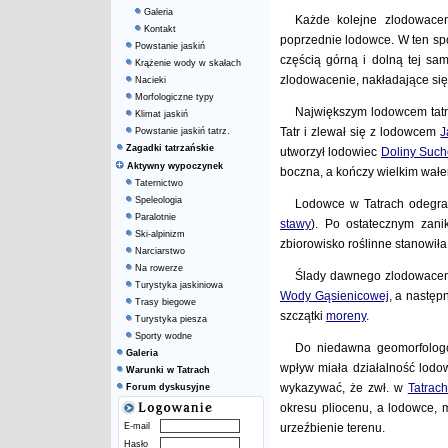
Galeria
Każde kolejne zlodowaceni
Kontakt
poprzednie lodowce. W ten sp
Powstanie jaskiń
częścią górną i dolną tej sam
Krążenie wody w skałach
zlodowacenie, nakładające się
Nacieki
Morfologiczne typy
Największym lodowcem tatr
Klimat jaskiń
Tatr i zlewał się z lodowcem
J
Powstanie jaskiń tatrz.
Zagadki tatrzańskie
utworzył lodowiec
Doliny Such
Aktywny wypoczynek
boczna, a kończy wielkim wałe
Taternictwo
Speleologia
Lodowce w Tatrach odegrał
Paralotnie
stawy
). Po ostatecznym zani
Ski-alpinizm
zbiorowisko roślinne stanowiła
Narciarstwo
Na rowerze
Ślady dawnego zlodowacenia
Turystyka jaskiniowa
Wody Gąsienicowej
, a nastę
Trasy biegowe
szczątki
moreny
.
Turystyka piesza
Sporty wodne
Do niedawna geomorfologo
Galeria
wpływ miała działalność lod
Warunki w Tatrach
wykazywać, że zwł. w
Tatrac
Forum dyskusyjne
okresu pliocenu, a lodowce, 
E-mail
urzeźbienie terenu.
Hasło