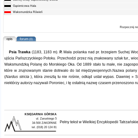
Gąsienicowa Hala
Waksmundzka Rówień
Rozpocznij n
opis
forum
(0)
Psia Trawka
(1183, 1183 m).
P.
Mała polanka nad pr. brzegiem Suchej Wod
ujścia Pańszczyckiego Potoku. Przechodzi przez nią znakowany szlak tur., wi
Waksmundzką Polanę do Morskiego Oka. Od 1889 stało tu małe, nie zagospo
które w zrujnowanym stanie dotrwało do lat międzywojennych.Nazwa polany 
(
Nardus stricta
), która zresztą tu nie rośnie, odkąd ustał wypas. Dawniej 
niektórzy autorzy nazywali Poroniec, i tę ostatnią nazwę czasem przenoszono n
KSIĘGARNIA GÓRSKA
ul. Zaruskiego 5
Pełny tekst w
Wielkiej Encyklopedii Tatrzańskie
34-500 ZAKOPANE
tel. (018) 20 124 81