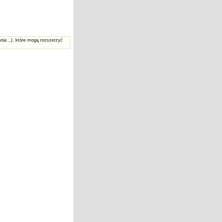
nia...)
, które mogą rozszerzyć