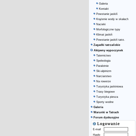
Galeria
Kontakt
Powstanie jaskiń
Krążenie wody w skałach
Nacieki
Morfologiczne typy
Klimat jaskiń
Powstanie jaskiń tatrz.
Zagadki tatrzańskie
Aktywny wypoczynek
Taternictwo
Speleologia
Paralotnie
Ski-alpinizm
Narciarstwo
Na rowerze
Turystyka jaskiniowa
Trasy biegowe
Turystyka piesza
Sporty wodne
Galeria
Warunki w Tatrach
Forum dyskusyjne
E-mail
Hasło