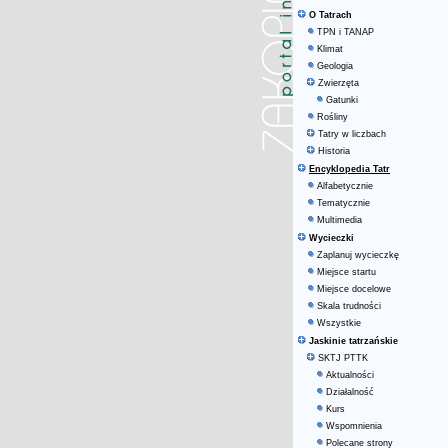
O Tatrach
TPN i TANAP
Klimat
Geologia
Zwierzęta
Gatunki
Rośliny
Tatry w liczbach
Historia
Encyklopedia Tatr
Alfabetycznie
Tematycznie
Multimedia
Wycieczki
Zaplanuj wycieczkę
Miejsce startu
Miejsce docelowe
Skala trudności
Wszystkie
Jaskinie tatrzańskie
SKTJ PTTK
Aktualności
Działalność
Kurs
Wspomnienia
Polecane strony