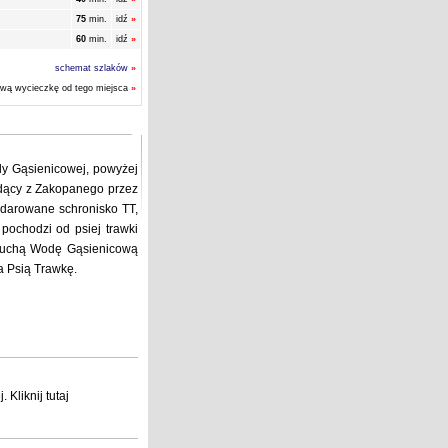
75
min.
idź
»
60
min.
idź
»
schemat szlaków
»
ową wycieczkę od tego miejsca
»
y Gąsienicowej, powyżej
odący z Zakopanego przez
darowane schronisko TT,
pochodzi od psiej trawki
» Suchą Wodę Gąsienicową
a Psią Trawkę.
j
. Kliknij
tutaj