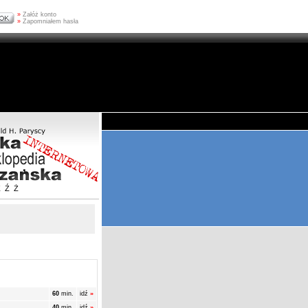
»
Załóż konto
»
Zapomniałem hasła
Z
Ź
Ż
60
min.
idź
»
40
min.
idź
»