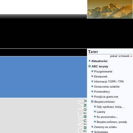
Tatry
pokaż schowek
»
Aktualności
ABC turysty
Przygotowanie
Ekwipunek
Informacje TOPR i TPN
Oznaczenia szlaków
Przewodnicy
Przejścia graniczne
Bezpieczeństwo
Gdy spotkasz misia...
Lawiny
Ku przestrodze...
Bezpieczeństwo, porady
Zwierzę na szlaku
Schroniska