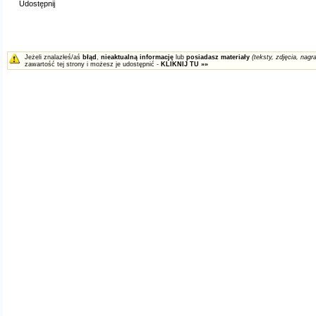
Udostępnij
Jeżeli znalazłeś/aś
błąd
,
nieaktualną informację
lub
posiadasz materiały
(teksty, zdjęcia, nagra
zawartość tej strony i możesz je udostępnić -
KLIKNIJ TU »»