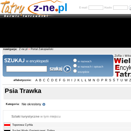
E-mail
Hasło
nawigacja:
Z-ne.pl
»
Portal Zakopiański
w nazwach
w nazwach i opisach
wszędzie
A
B
C
Ć
D
E
F
G
H
I
J
K
L
Ł
M
N
O
P
R
S
Ś
T
U
W
alfabetycznie:
Psia Trawka
Nie okreslony
Kategoria:
Szlaki turystyczne
w tym miejscu
Toporowa Cyrhla
Suchej Wody Gąsienicowej, Dolina