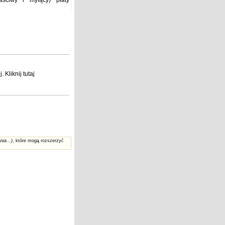
ściwy i mylący) płaty
j
. Kliknij
tutaj
nia...)
, które mogą rozszerzyć