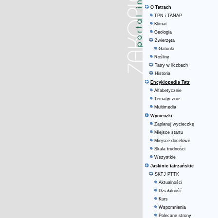
O Tatrach
TPN i TANAP
Klimat
Geologia
Zwierzęta
Gatunki
Rośliny
Tatry w liczbach
Historia
Encyklopedia Tatr
Alfabetycznie
Tematycznie
Multimedia
Wycieczki
Zaplanuj wycieczkę
Miejsce startu
Miejsce docelowe
Skala trudności
Wszystkie
Jaskinie tatrzańskie
SKTJ PTTK
Aktualności
Działalność
Kurs
Wspomnienia
Polecane strony