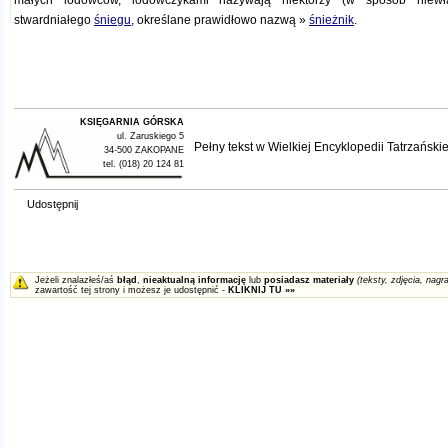
małych lodowców, lodowczykami nazywają niektórzy (w sposób niewła
stwardniałego
śniegu
, określane prawidłowo nazwą »
śnieżnik
.
KSIĘGARNIA GÓRSKA
ul. Zaruskiego 5
Pełny tekst w
Wielkiej Encyklopedii Tatrzańskie
34-500 ZAKOPANE
tel. (018) 20 124 81
Udostępnij
Jeżeli znalazłeś/aś
błąd
,
nieaktualną informację
lub
posiadasz materiały
(teksty, zdjęcia, nagra
zawartość tej strony i możesz je udostępnić -
KLIKNIJ TU »»