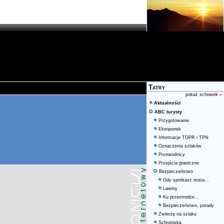
Tatry
pokaż schowek
»
Aktualności
ABC turysty
Przygotowanie
Ekwipunek
Informacje TOPR i TPN
Oznaczenia szlaków
Przewodnicy
Przejścia graniczne
Bezpieczeństwo
Gdy spotkasz misia...
Lawiny
Ku przestrodze...
Bezpieczeństwo, porady
Zwierzę na szlaku
Schroniska