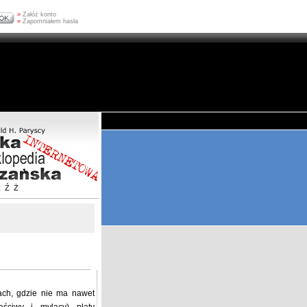
»
Załóż konto
»
Zapomniałem hasła
Z
Ź
Ż
ach, gdzie nie ma nawet