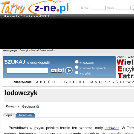
E-mail
Hasło
nawigacja:
Z-ne.pl
»
Portal Zakopiański
w nazwach
w nazwach i opisach
wszędzie
A
B
C
Ć
D
E
F
G
H
I
J
K
L
Ł
M
N
O
P
R
S
Ś
T
U
W
alfabetycznie:
lodowczyk
Geologia
Kategoria:
opis
forum
(0)
Prawidłowo w języku polskim termin ten oznacza: mały
lodowiec
. W Tatr