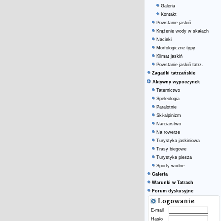
Galeria
Kontakt
Powstanie jaskiń
Krążenie wody w skałach
Nacieki
Morfologiczne typy
Klimat jaskiń
Powstanie jaskiń tatrz.
Zagadki tatrzańskie
Aktywny wypoczynek
Taternictwo
Speleologia
Paralotnie
Ski-alpinizm
Narciarstwo
Na rowerze
Turystyka jaskiniowa
Trasy biegowe
Turystyka piesza
Sporty wodne
Galeria
Warunki w Tatrach
Forum dyskusyjne
E-mail
Hasło