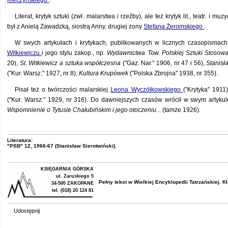
Kleczyńskiego
.
Literat, krytyk sztuki (zwł. malarstwa i rzeźby), ale też krytyk lit., teatr. i mu
był z Anielą Zawadzką, siostrą Anny, drugiej żony
Stefana Żeromskiego
.
W swych artykułach i krytykach, publikowanych w licznych czasopismach
Witkiewiczu
i jego stylu zakop., np.
Wydawnictwa Tow. Polskiej Sztuki Stosowa
20),
St. Witkiewicz a sztuka współczesna
("Gaz. Nar." 1906, nr 47 i 56),
Stanisł
("Kur. Warsz." 1927, nr 8),
Kultura Krupówek
("Polska Zbrojna" 1938, nr 355).
Pisał też o twórczości malarskiej
Leona Wyczółkowskiego
("Krytyka" 1911
("Kur. Warsz." 1929, nr 316). Do dawniejszych czasów wrócił w swym artyku
Wspomnienie o Tytusie Chałubińskim i jego otoczeniu...
(tamże 1926).
Literatura:
"PSB" 12, 1966-67 (Stanisław Sierotwiński).
KSIĘGARNIA GÓRSKA
ul. Zaruskiego 5
Pełny tekst w
Wielkiej Encyklopedii Tatrzańskiej
. K
34-500 ZAKOPANE
tel. (018) 20 124 81
Udostępnij