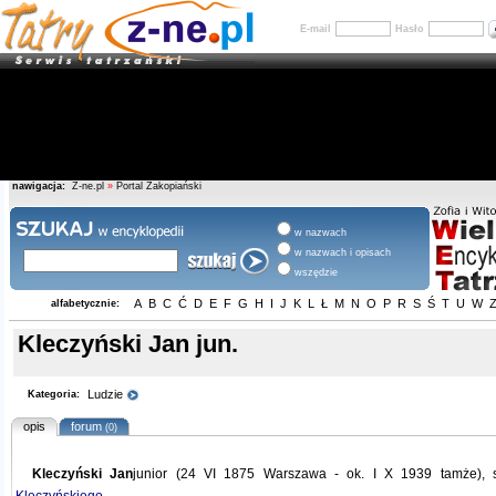
E-mail
Hasło
nawigacja:
Z-ne.pl
»
Portal Zakopiański
w nazwach
w nazwach i opisach
wszędzie
A
B
C
Ć
D
E
F
G
H
I
J
K
L
Ł
M
N
O
P
R
S
Ś
T
U
W
alfabetycznie:
Kleczyński Jan jun.
Ludzie
Kategoria:
opis
forum
(0)
Kleczyński Jan
junior (24 VI 1875 Warszawa - ok. I X 1939 tamże),