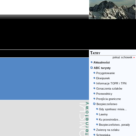
Tatry
pokaż schowek
»
Aktualności
ABC turysty
Przygotowanie
Ekwipunek
Informacje TOPR i TPN
Oznaczenia szlaków
Przewodnicy
Przejścia graniczne
Bezpieczeństwo
Gdy spotkasz misia...
Lawiny
Ku przestrodze...
Bezpieczeństwo, porady
Zwierzę na szlaku
Schroniska