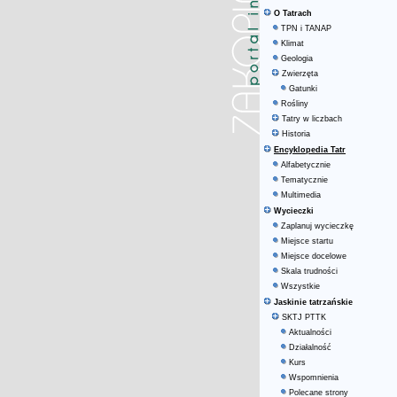
O Tatrach
TPN i TANAP
Klimat
Geologia
Zwierzęta
Gatunki
Rośliny
Tatry w liczbach
Historia
Encyklopedia Tatr
Alfabetycznie
Tematycznie
Multimedia
Wycieczki
Zaplanuj wycieczkę
Miejsce startu
Miejsce docelowe
Skala trudności
Wszystkie
Jaskinie tatrzańskie
SKTJ PTTK
Aktualności
Działalność
Kurs
Wspomnienia
Polecane strony