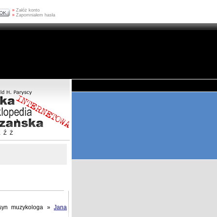
»
Załóż konto
»
Zapomniałem hasła
Z
Ź
Ż
 syn muzykologa »
Jana