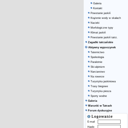
Galeria
Kontakt
Powstanie jaskiń
Krążenie wody w skałach
Nacieki
Morfologiczne typy
Klimat jaskiń
Powstanie jaskiń tatrz.
Zagadki tatrzańskie
Aktywny wypoczynek
Taternictwo
Speleologia
Paralotnie
Ski-alpinizm
Narciarstwo
Na rowerze
Turystyka jaskiniowa
Trasy biegowe
Turystyka piesza
Sporty wodne
Galeria
Warunki w Tatrach
Forum dyskusyjne
E-mail
Hasło