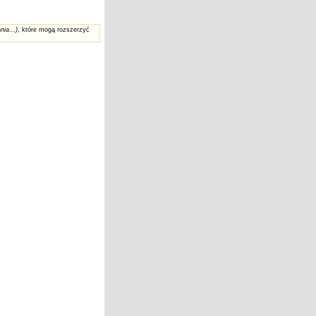
nia...)
, które mogą rozszerzyć