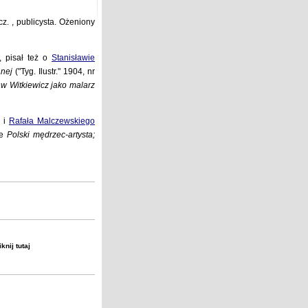
zycz. , publicysta. Ożeniony
, pisał też o
Stanisławie
nej
("Tyg. Ilustr." 1904, nr
aw Witkiewicz jako malarz
) i
Rafała Malczewskiego
le
Polski mędrzec-artysta;
liknij
tutaj