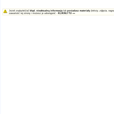
Jeżeli znalazłeś/aś
błąd
,
nieaktualną informację
lub
posiadasz materiały
(teksty, zdjęcia, nagra
zawartość tej strony i możesz je udostępnić -
KLIKNIJ TU »»