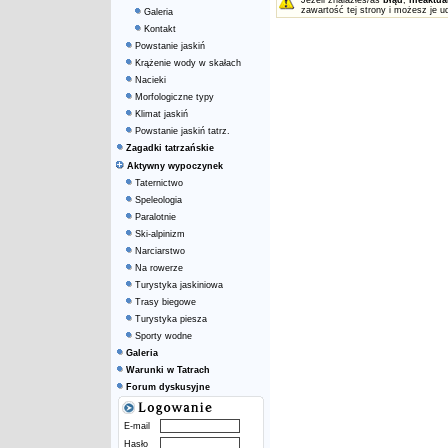
Jeżeli znalazłeś/aś
błąd
,
nieaktua
zawartość tej strony i możesz je u
Galeria
Kontakt
Powstanie jaskiń
Krążenie wody w skałach
Nacieki
Morfologiczne typy
Klimat jaskiń
Powstanie jaskiń tatrz.
Zagadki tatrzańskie
Aktywny wypoczynek
Taternictwo
Speleologia
Paralotnie
Ski-alpinizm
Narciarstwo
Na rowerze
Turystyka jaskiniowa
Trasy biegowe
Turystyka piesza
Sporty wodne
Galeria
Warunki w Tatrach
Forum dyskusyjne
E-mail
Hasło