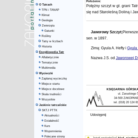
Położenie:
O Tatrach
Potężny szczyt w gł. grani
Tat
TPN i TANAP
się nad
Staroleśną Doliną
i
Ja
Klimat
Geologia
Zwierzęta
Gatunki
Jaworowy Szczyt;
Pierwsze
Rośliny
sen. w 1897.
Tatry w liczbach
Historia
Zimą: Gyula A. Hefty i
Gyula
Encyklopedia Tatr
Alfabetycznie
Nazwa J.S. od
Jaworowej D
Tematycznie
Multimedia
Wycieczki
Zaplanuj wycieczkę
Miejsce startu
Miejsce docelowe
KSIĘGARNIA GÓRSK
ul. Zaruskiego 
Skala trudności
34-500 ZAKOPAN
Wszystkie
tel. (018) 20 124 8
Jaskinie tatrzańskie
SKTJ PTTK
Udostępnij
Aktualności
Działalność
Kurs
Wspomnienia
Polecane strony