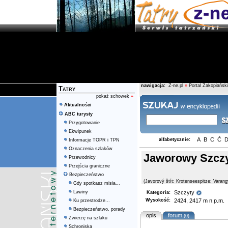
nawigacja:
Z-ne.pl
»
Portal Zakopiański
Tatry
pokaż schowek
»
Aktualności
ABC turysty
Przygotowanie
Ekwipunek
A
B
C
Ć
alfabetycznie:
Informacje TOPR i TPN
Oznaczenia szlaków
Jaworowy Szcz
Przewodnicy
Przejścia graniczne
Bezpieczeństwo
(Javorový štít; Krotenseespitze; Varang
Gdy spotkasz misia...
Lawiny
Szczyty
Kategoria:
Wysokość:
2424, 2417 m n.p.m.
Ku przestrodze...
Bezpieczeństwo, porady
opis
forum
(0)
Zwierzę na szlaku
Schroniska