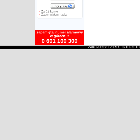
»
Załóż konto
»
Zapomniałem hasła
zapamiętaj numer alarmowy
w górach!!!
0 601 100 300
ZAKOPIAŃSKI PORTAL INTERNET