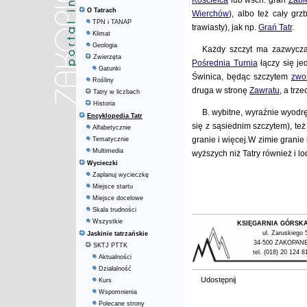
Kościelca
lub wsch. grań
Żabi
O Tatrach
Wierchów
), albo też cały gr
TPN i TANAP
trawiasty), jak np.
Grań Tatr
.
Klimat
Geologia
Każdy szczyt ma zazwyczaj
Zwierzęta
Pośrednia Turnia
łączy się j
Gatunki
Świnica, będąc szczytem
zwo
Rośliny
druga w stronę
Zawratu
, a trz
Tatry w liczbach
Historia
B. wybitne, wyraźnie wyodr
Encyklopedia Tatr
się z sąsiednim szczytem), te
Alfabetycznie
granie i więcej.W zimie granie
Tematycznie
Multimedia
wyższych niż Tatry również i l
Wycieczki
Zaplanuj wycieczkę
Miejsce startu
Miejsce docelowe
Skala trudności
Wszystkie
KSIĘGARNIA GÓRSK
ul. Zaruskiego 
Jaskinie tatrzańskie
34-500 ZAKOPAN
SKTJ PTTK
tel. (018) 20 124 8
Aktualności
Działalność
Udostępnij
Kurs
Wspomnienia
Polecane strony