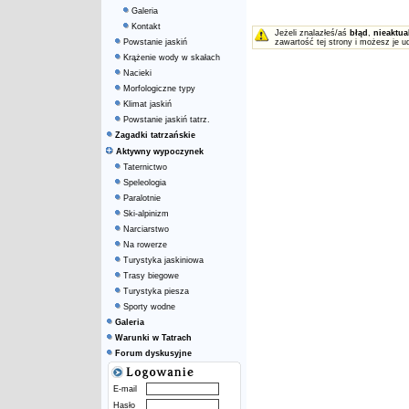
Galeria
Kontakt
Jeżeli znalazłeś/aś
błąd
,
nieaktua
Powstanie jaskiń
zawartość tej strony i możesz je u
Krążenie wody w skałach
Nacieki
Morfologiczne typy
Klimat jaskiń
Powstanie jaskiń tatrz.
Zagadki tatrzańskie
Aktywny wypoczynek
Taternictwo
Speleologia
Paralotnie
Ski-alpinizm
Narciarstwo
Na rowerze
Turystyka jaskiniowa
Trasy biegowe
Turystyka piesza
Sporty wodne
Galeria
Warunki w Tatrach
Forum dyskusyjne
E-mail
Hasło