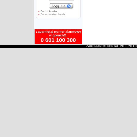
»
Załóż konto
»
Zapomniałem hasła
zapamiętaj numer alarmowy
w górach!!!
0 601 100 300
ZAKOPIAŃSKI PORTAL INTERNET