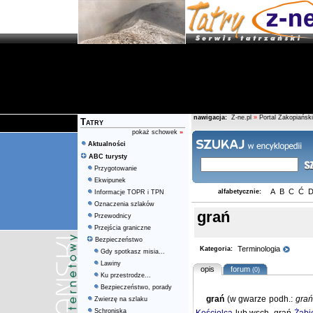
nawigacja:
Z-ne.pl
»
Portal Zakopiański
Tatry
pokaż schowek
»
Aktualności
ABC turysty
Przygotowanie
Ekwipunek
A
B
C
Ć
alfabetycznie:
Informacje TOPR i TPN
Oznaczenia szlaków
grań
Przewodnicy
Przejścia graniczne
Bezpieczeństwo
Terminologia
Kategoria:
Gdy spotkasz misia...
Lawiny
opis
forum
(0)
Ku przestrodze...
Bezpieczeństwo, porady
grań
(w gwarze podh.:
gra
Zwierzę na szlaku
Schroniska