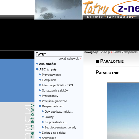
nawigacja:
Z-ne.pl
»
Portal Zakopiański
Tatry
pokaż schowek
»
Paralotnie
Aktualności
ABC turysty
Paralotnie
Przygotowanie
Ekwipunek
Informacje TOPR i TPN
Oznaczenia szlaków
Przewodnicy
Przejścia graniczne
Bezpieczeństwo
Gdy spotkasz misia...
Lawiny
Ku przestrodze...
Bezpieczeństwo, porady
Zwierzę na szlaku
Schroniska