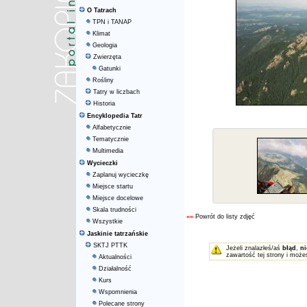
O Tatrach
TPN i TANAP
Klimat
Geologia
Zwierzęta
Gatunki
Rośliny
Tatry w liczbach
Historia
Encyklopedia Tatr
Alfabetycznie
Tematycznie
Multimedia
Wycieczki
Zaplanuj wycieczkę
Miejsce startu
Miejsce docelowe
Skala trudności
««
Powrót do listy zdjęć
Wszystkie
Jaskinie tatrzańskie
SKTJ PTTK
Jeżeli znalazłeś/aś
błąd
,
ni
zawartość tej strony i może
Aktualności
Działalność
Kurs
Wspomnienia
Polecane strony