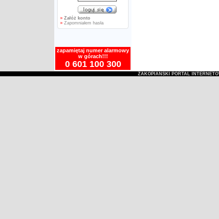
»
Załóż konto
»
Zapomniałem hasła
zapamiętaj numer alarmowy
w górach!!!
0 601 100 300
ZAKOPIAŃSKI PORTAL INTERNET