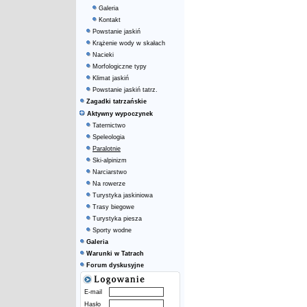
Galeria
Kontakt
Powstanie jaskiń
Krążenie wody w skałach
Nacieki
Morfologiczne typy
Klimat jaskiń
Powstanie jaskiń tatrz.
Zagadki tatrzańskie
Aktywny wypoczynek
Taternictwo
Speleologia
Paralotnie
Ski-alpinizm
Narciarstwo
Na rowerze
Turystyka jaskiniowa
Trasy biegowe
Turystyka piesza
Sporty wodne
Galeria
Warunki w Tatrach
Forum dyskusyjne
E-mail
Hasło