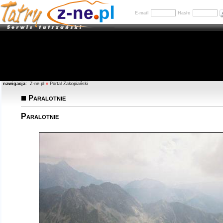
E-mail
Hasło
nawigacja:
Z-ne.pl
»
Portal Zakopiański
Paralotnie
Paralotnie