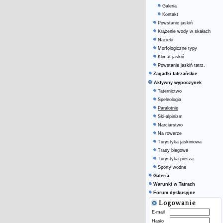
Galeria
Kontakt
Powstanie jaskiń
Krążenie wody w skałach
Nacieki
Morfologiczne typy
Klimat jaskiń
Powstanie jaskiń tatrz.
Zagadki tatrzańskie
Aktywny wypoczynek
Taternictwo
Speleologia
Paralotnie
Ski-alpinizm
Narciarstwo
Na rowerze
Turystyka jaskiniowa
Trasy biegowe
Turystyka piesza
Sporty wodne
Galeria
Warunki w Tatrach
Forum dyskusyjne
E-mail
Hasło