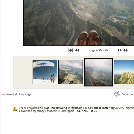
Zdjęcie
25
z
45
««
Powrót do listy zdjęć
Zapisz w
Jeżeli znalazłeś/aś
błąd
,
nieaktualną informację
lub
posiadasz materiały
(teksty, zdjęcia
zawartość tej strony i możesz je udostępnić -
KLIKNIJ TU »»