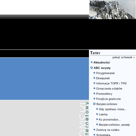
Tatry
pokaż schowek
»
Aktualności
ABC turysty
Przygotowanie
Ekwipunek
Informacje TOPR i TPN
Oznaczenia szlaków
Przewodnicy
Przejścia graniczne
Bezpieczeństwo
Gdy spotkasz misia...
Lawiny
Ku przestrodze...
Bezpieczeństwo, porady
Zwierzę na szlaku
Schroniska