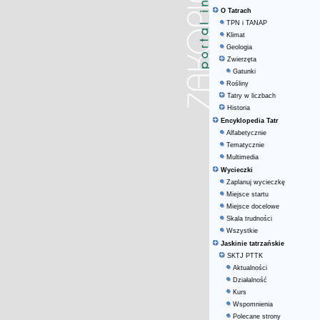
O Tatrach
TPN i TANAP
Klimat
Geologia
Zwierzęta
Gatunki
Rośliny
Tatry w liczbach
Historia
Encyklopedia Tatr
Alfabetycznie
Tematycznie
Multimedia
Wycieczki
Zaplanuj wycieczkę
Miejsce startu
Miejsce docelowe
Skala trudności
Wszystkie
Jaskinie tatrzańskie
SKTJ PTTK
Aktualności
Działalność
Kurs
Wspomnienia
Polecane strony