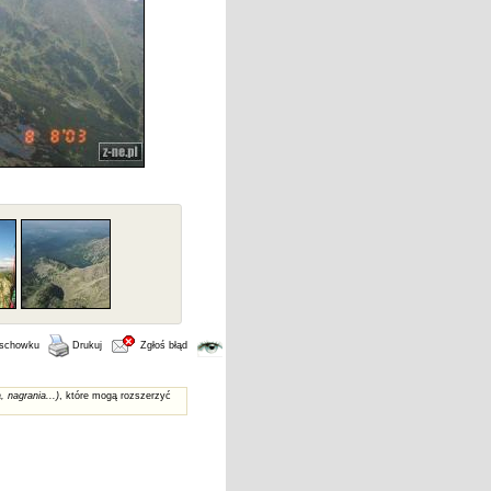
 schowku
Drukuj
Zgłoś błąd
, nagrania...)
, które mogą rozszerzyć