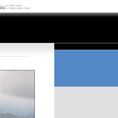
»
Załóż konto
»
Zapomniałem hasła