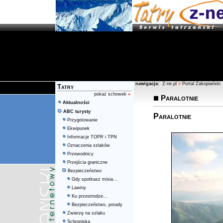
nawigacja:
Z-ne.pl
»
Portal Zakopiański
Tatry
pokaż schowek
»
Paralotnie
Aktualności
ABC turysty
Paralotnie
Przygotowanie
Ekwipunek
Informacje TOPR i TPN
Oznaczenia szlaków
Przewodnicy
Przejścia graniczne
Bezpieczeństwo
Gdy spotkasz misia...
Lawiny
Ku przestrodze...
Bezpieczeństwo, porady
Zwierzę na szlaku
Schroniska