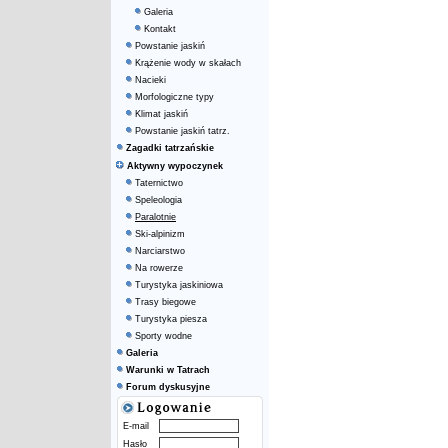
Galeria
Kontakt
Powstanie jaskiń
Krążenie wody w skałach
Nacieki
Morfologiczne typy
Klimat jaskiń
Powstanie jaskiń tatrz.
Zagadki tatrzańskie
Aktywny wypoczynek
Taternictwo
Speleologia
Paralotnie
Ski-alpinizm
Narciarstwo
Na rowerze
Turystyka jaskiniowa
Trasy biegowe
Turystyka piesza
Sporty wodne
Galeria
Warunki w Tatrach
Forum dyskusyjne
E-mail
Hasło