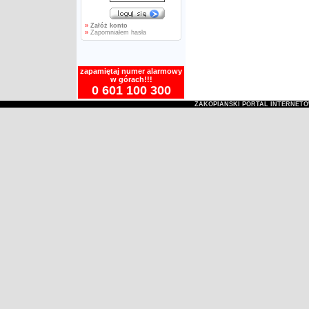
»
Załóż konto
»
Zapomniałem hasła
zapamiętaj numer alarmowy
w górach!!!
0 601 100 300
ZAKOPIAŃSKI PORTAL INTERNET