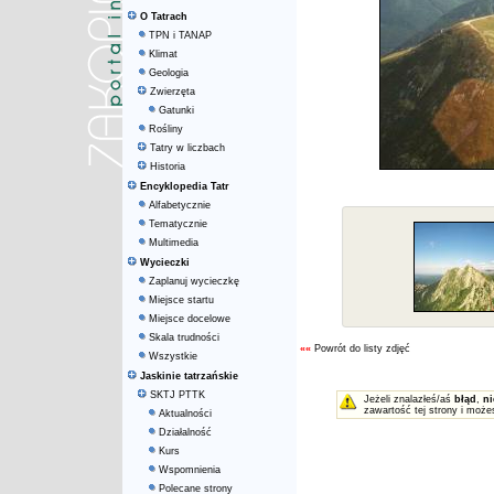
O Tatrach
TPN i TANAP
Klimat
Geologia
Zwierzęta
Gatunki
Rośliny
Tatry w liczbach
Historia
Encyklopedia Tatr
Alfabetycznie
Tematycznie
Multimedia
Wycieczki
Zaplanuj wycieczkę
Miejsce startu
Miejsce docelowe
Skala trudności
««
Powrót do listy zdjęć
Wszystkie
Jaskinie tatrzańskie
SKTJ PTTK
Jeżeli znalazłeś/aś
błąd
,
ni
zawartość tej strony i może
Aktualności
Działalność
Kurs
Wspomnienia
Polecane strony