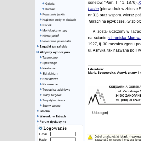
sonetów, "Pam. TT" 1, 1876),
K
Galeria
Limba
(pierwodruk w zbiorze
Kontakt
Powstanie jaskiń
nr 31) oraz wspom. wiersz poś
Krążenie wody w skałach
Tatrach
na język czes. (w zbio
Nacieki
Morfologiczne typy
A. został uczczony w Tatra
Klimat jaskiń
na ścianie
schroniska Murow
Powstanie jaskiń tatrz.
1927, tj. 30 rocznica zgonu po
Zagadki tatrzańskie
ul. Asnyka, tak nazwana po II 
Aktywny wypoczynek
Taternictwo
Speleologia
Paralotnie
Literatura:
Maria Szypowska: Asnyk znany i n
Ski-alpinizm
Narciarstwo
Na rowerze
KSIĘGARNIA GÓRSK
Turystyka jaskiniowa
ul. Zaruskiego 
Trasy biegowe
34-500 ZAKOPAN
tel. (018) 20 124 8
Turystyka piesza
Sporty wodne
Galeria
Udostępnij
Warunki w Tatrach
Forum dyskusyjne
E-mail
Jeżeli znalazłeś/aś
błąd
,
nieaktua
Hasło
zawartość tej strony i możesz je u