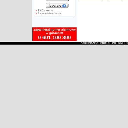
»
Załóż konto
»
Zapomniałem hasła
zapamiętaj numer alarmowy
w górach!!!
0 601 100 300
ZAKOPIAŃSKI PORTAL INTERNET