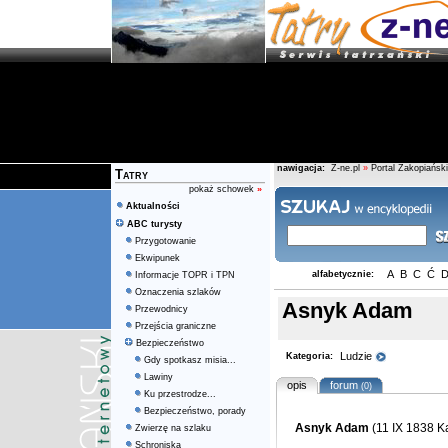
nawigacja:
Z-ne.pl
»
Portal Zakopiański
Tatry
pokaż schowek
»
Aktualności
ABC turysty
Przygotowanie
Ekwipunek
A
B
C
Ć
alfabetycznie:
Informacje TOPR i TPN
Oznaczenia szlaków
Asnyk Adam
Przewodnicy
Przejścia graniczne
Bezpieczeństwo
Ludzie
Kategoria:
Gdy spotkasz misia...
Lawiny
opis
forum
(0)
Ku przestrodze...
Bezpieczeństwo, porady
Asnyk Adam
(11 IX 1838 Ka
Zwierzę na szlaku
Schroniska