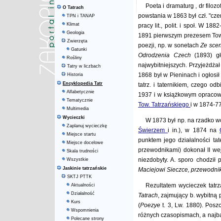
Poeta i dramaturg , dr filozof
O Tatrach
powstania w 1863 był czł. "c
TPN i TANAP
Klimat
pracy lit., polit. i społ. W 1
Geologia
1891 pierwszym prezesem Tow. 
Zwierzęta
poezji, np. w sonetach
Ze scen
Gatunki
Odrodzenia Czech
(1893) gło
Rośliny
najwybitniejszych. Przyjeżdż
Tatry w liczbach
1868 był w Pieninach i ogłosił
Historia
Encyklopedia Tatr
tatrz. i taternikiem, czego o
Alfabetycznie
1937 i w książkowym opracowa
Tematycznie
Tow. Tatrzańskiego
i w 1874-7
Multimedia
Wycieczki
W 1873 był np. na rzadko
Zaplanuj wycieczkę
Świerzem
i in.), w 1874 na
Miejsce startu
punktem jego działalności tat
Miejsce docelowe
przewodnikami) dokonał II we
Skala trudności
niezdobyty. A. sporo chodził 
Wszystkie
Jaskinie tatrzańskie
Maciejowi Sieczce, przewodn
SKTJ PTTK
Rezultatem wycieczek tatrz
Aktualności
Działalność
Tatrach
, zajmujący b. wybitną 
Kurs
(
Poezye
t. 3, Lw. 1880). Pos
Wspomnienia
różnych czasopismach, a najba
Polecane strony