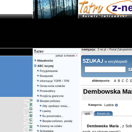
nawigacja:
Z-ne.pl
»
Portal Zakopiański
Tatry
pokaż schowek
»
Aktualności
ABC turysty
Przygotowanie
Ekwipunek
A
B
C
Ć
alfabetycznie:
Informacje TOPR i TPN
Oznaczenia szlaków
Dembowska Mar
Przewodnicy
Przejścia graniczne
Bezpieczeństwo
Ludzie
Kategoria:
Gdy spotkasz misia...
Lawiny
opis
forum
(0)
Ku przestrodze...
Bezpieczeństwo, porady
Dembowska Maria
, z So
Zwierzę na szlaku
Schroniska