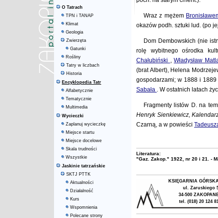
poch. na starym cment.).
O Tatrach
Wraz z mężem
Bronisław
TPN i TANAP
Klimat
okazów podh. sztuki lud. (po je
Geologia
Dom Dembowskich (nie istn
Zwierzęta
Gatunki
rolę wybitnego ośrodka kul
Rośliny
Chałubiński
,
Władysław Matl
Tatry w liczbach
(brat Albert), Helena Modrzej
Historia
gospodarzami; w 1888 i 1889
Encyklopedia Tatr
Sabała
. W ostatnich latach ż
Alfabetycznie
Tematycznie
Fragmenty listów D. na tem
Multimedia
Henryk Sienkiewicz, Kalendarz
Wycieczki
Czarną, a w powieści
Tadeusz
Zaplanuj wycieczkę
Miejsce startu
Miejsce docelowe
Skala trudności
Literatura:
Wszystkie
"Gaz. Zakop." 1922, nr 20 i 21. -
Jaskinie tatrzańskie
SKTJ PTTK
KSIĘGARNIA GÓRSK
Aktualności
ul. Zaruskiego 
Działalność
34-500 ZAKOPAN
Kurs
tel. (018) 20 124 8
Wspomnienia
Polecane strony