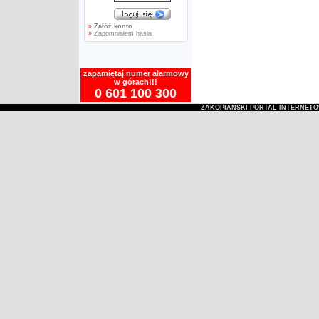
»
Załóż konto
»
Zapomniałem hasła
zapamiętaj numer alarmowy
w górach!!!
0 601 100 300
ZAKOPIAŃSKI PORTAL INTERNET