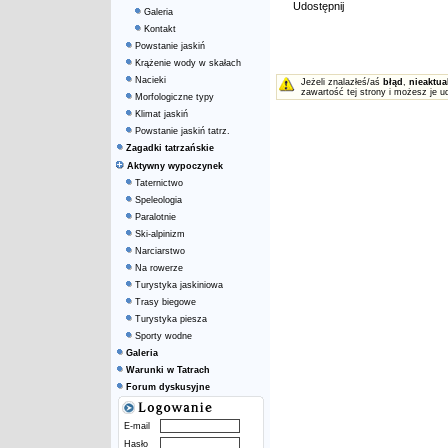
Udostępnij
Galeria
Kontakt
Powstanie jaskiń
Krążenie wody w skałach
Nacieki
Jeżeli znalazłeś/aś
błąd
,
nieaktua
zawartość tej strony i możesz je u
Morfologiczne typy
Klimat jaskiń
Powstanie jaskiń tatrz.
Zagadki tatrzańskie
Aktywny wypoczynek
Taternictwo
Speleologia
Paralotnie
Ski-alpinizm
Narciarstwo
Na rowerze
Turystyka jaskiniowa
Trasy biegowe
Turystyka piesza
Sporty wodne
Galeria
Warunki w Tatrach
Forum dyskusyjne
E-mail
Hasło