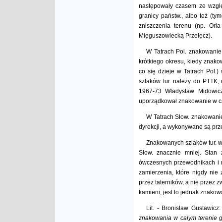
następowały czasem ze względ
granicy państw., albo też (t
zniszczenia terenu (np. Orl
Mięguszowiecką Przełęcz).
W Tatrach Pol. znakowanie 
krótkiego okresu, kiedy znak
co się dzieje w Tatrach Pol
szlaków tur. należy do PTTK,
1967-73 Władysław Midowicz,
uporządkował znakowanie w ca
W Tatrach Słow. znakowanie
dyrekcji, a wykonywane są prz
Znakowanych szlaków tur. w T
Słow. znacznie mniej. Stan 
ówczesnych przewodnikach i 
zamierzenia, które nigdy nie 
przez taterników, a nie przez
kamieni, jest to jednak znako
Lit. - Bronisław Gustawicz
znakowania w całym terenie 