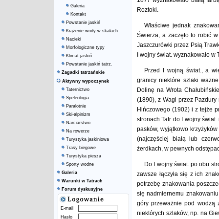
1877 wyznakowało białą farbą
Galeria
Roztoki.
Kontakt
Powstanie jaskiń
Właściwe jednak znakowan
Krążenie wody w skałach
Świerza, a zaczęto to robić 
Nacieki
Jaszczurówki przez Psią Traw
Morfologiczne typy
I wojny świat. wyznakowało w 
Klimat jaskiń
Powstanie jaskiń tatrz.
Przed I wojną świat., a w
Zagadki tatrzańskie
granicy niektóre szlaki ważn
Aktywny wypoczynek
Dolinę na Wrota Chałubińskie
Taternictwo
Speleologia
(1890), z Wagi przez Pazdury
Paralotnie
Hińczowego (1902) i z tejże p
Ski-alpinizm
stronach Tatr do I wojny świat.
Narciarstwo
pasków, wyjątkowo krzyżyków
Na rowerze
(najczęściej białą lub czer
Turystyka jaskiniowa
Trasy biegowe
żerdkach, w pewnych odstępac
Turystyka piesza
Do I wojny świat. po obu st
Sporty wodne
Galeria
zawsze łączyła się z ich znak
Warunki w Tatrach
potrzebę znakowania poszczeg
Forum dyskusyjne
się nadmiernemu znakowaniu 
góry przeważnie pod wodzą z
E-mail
niektórych szlaków, np. na Gi
Hasło