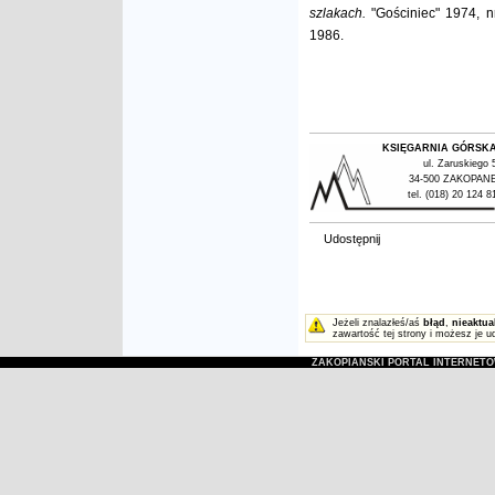
szlakach.
"Gościniec" 1974, n
1986.
KSIĘGARNIA GÓRSK
ul. Zaruskiego 
34-500 ZAKOPAN
tel. (018) 20 124 8
Udostępnij
Jeżeli znalazłeś/aś
błąd
,
nieaktua
zawartość tej strony i możesz je u
ZAKOPIAŃSKI PORTAL INTERNET