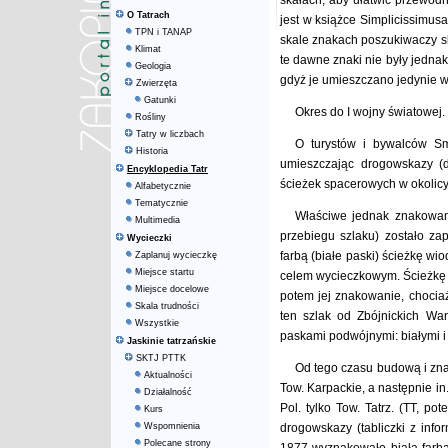
skałach, aby ułatwić przewod
O Tatrach
jest w książce Simplicissimus
TPN i TANAP
skale znakach poszukiwaczy sk
Klimat
te dawne znaki nie były jedna
Geologia
gdyż je umieszczano jedynie w 
Zwierzęta
Gatunki
Okres do I wojny światowej.
Rośliny
Tatry w liczbach
O turystów i bywalców Sm
Historia
umieszczając drogowskazy (d
Encyklopedia Tatr
ścieżek spacerowych w okolicy
Alfabetycznie
Tematycznie
Właściwe jednak znakowan
Multimedia
przebiegu szlaku) zostało z
Wycieczki
farbą (białe paski) ścieżkę w
Zaplanuj wycieczkę
Miejsce startu
celem wycieczkowym. Ścieżkę 
Miejsce docelowe
potem jej znakowanie, chocia
Skala trudności
ten szlak od Zbójnickich Wa
Wszystkie
paskami podwójnymi: białymi i
Jaskinie tatrzańskie
SKTJ PTTK
Od tego czasu budową i zna
Aktualności
Tow. Karpackie, a następnie in. 
Działalność
Pol. tylko Tow. Tatrz. (TT, p
Kurs
Wspomnienia
drogowskazy (tabliczki z infor
Polecane strony