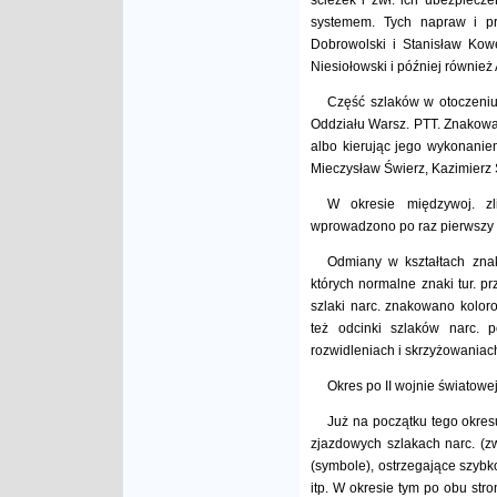
ścieżek i zwł. ich ubezpiecz
systemem. Tych napraw i pr
Dobrowolski i Stanisław Kow
Niesiołowski i później również 
Część szlaków w otoczeniu
Oddziału Warsz. PTT. Znakowani
albo kierując jego wykonaniem
Mieczysław Świerz, Kazimierz 
W okresie międzywoj. zl
wprowadzono po raz pierwszy 
Odmiany w kształtach zna
których normalne znaki tur. 
szlaki narc. znakowano kolo
też odcinki szlaków narc. 
rozwidleniach i skrzyżowaniac
Okres po II wojnie światowej
Już na początku tego okres
zjazdowych szlakach narc. (zw
(symbole), ostrzegające szybk
itp. W okresie tym po obu str