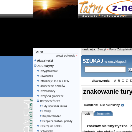
nawigacja:
Z-ne.pl
»
Portal Zakopiański
Tatry
pokaż schowek
»
Aktualności
ABC turysty
Przygotowanie
Ekwipunek
A
B
C
Ć
alfabetycznie:
Informacje TOPR i TPN
Oznaczenia szlaków
znakowanie tur
Przewodnicy
Przejścia graniczne
Bezpieczeństwo
Nie okreslony
Kategoria:
Gdy spotkasz misia...
Lawiny
opis
forum
(0)
Ku przestrodze...
Bezpieczeństwo, porady
znakowanie turystyczne
. 
Zwierzę na szlaku
Schroniska