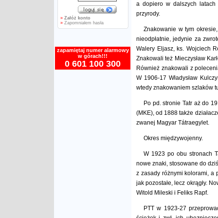
a dopiero w dalszych latach 
przyrody.
»
Załóż konto
»
Zapomniałem hasła
Znakowanie w tym okresie, 
nieodpłatnie, jedynie za zwro
Walery Eljasz, ks. Wojciech R
zapamiętaj numer alarmowy
w górach!!!
Znakowali też Mieczysław Karł
0 601 100 300
Również znakowali z polecenia
W 1906-17 Władysław Kulczyńs
wtedy znakowaniem szlaków tur
Po pd. stronie Tatr aż do 
(MKE), od 1888 także działacze
zwanej Magyar Tátraegylet.
Okres międzywojenny.
W 1923 po obu stronach Ta
nowe znaki, stosowane do dziś
z zasady różnymi kolorami, a 
jak pozostałe, lecz okrągły. 
Witold Mileski i Feliks Rapf.
PTT w 1923-27 przeprowad