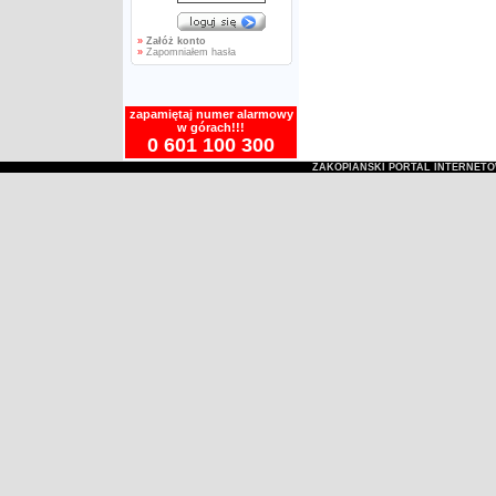
»
Załóż konto
»
Zapomniałem hasła
zapamiętaj numer alarmowy
w górach!!!
0 601 100 300
ZAKOPIAŃSKI PORTAL INTERNET