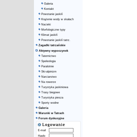
Galeria
Kontakt
Powstanie jaskiń
Krążenie wody w skałach
Nacieki
Morfologiczne typy
Klimat jaskiń
Powstanie jaskiń tatrz.
Zagadki tatrzańskie
Aktywny wypoczynek
Taternictwo
Speleologia
Paralotnie
Ski-alpinizm
Narciarstwo
Na rowerze
Turystyka jaskiniowa
Trasy biegowe
Turystyka piesza
Sporty wodne
Galeria
Warunki w Tatrach
Forum dyskusyjne
E-mail
Hasło