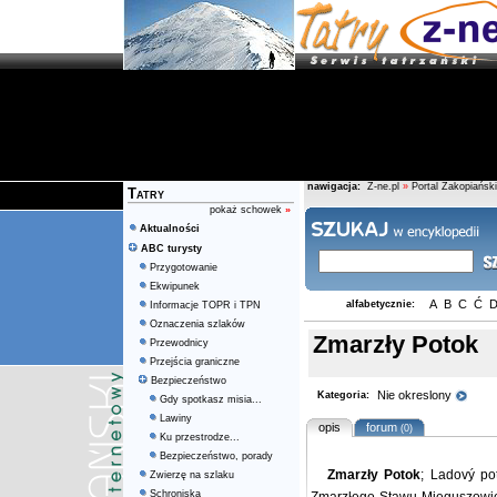
nawigacja:
Z-ne.pl
»
Portal Zakopiański
Tatry
pokaż schowek
»
Aktualności
ABC turysty
Przygotowanie
Ekwipunek
A
B
C
Ć
alfabetycznie:
Informacje TOPR i TPN
Oznaczenia szlaków
Zmarzły Potok
Przewodnicy
Przejścia graniczne
Bezpieczeństwo
Nie okreslony
Kategoria:
Gdy spotkasz misia...
Lawiny
opis
forum
(0)
Ku przestrodze...
Bezpieczeństwo, porady
Zmarzły Potok
; Ladový po
Zwierzę na szlaku
Schroniska