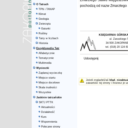
Zmarzłego Stawu Mięguszowie
O Tatrach
pochodzą od nazw Zmarzłego 
TPN i TANAP
Klimat
Geologia
Zwierzęta
Gatunki
Rośliny
KSIĘGARNIA GÓRSK
Tatry w liczbach
ul. Zaruskiego 
34-500 ZAKOPAN
Historia
tel. (018) 20 124 8
Encyklopedia Tatr
Alfabetycznie
Tematycznie
Udostępnij
Multimedia
Wycieczki
Zaplanuj wycieczkę
Miejsce startu
Jeżeli znalazłeś/aś
błąd
,
nieaktua
Miejsce docelowe
zawartość tej strony i możesz je u
Skala trudności
Wszystkie
Jaskinie tatrzańskie
SKTJ PTTK
Aktualności
Działalność
Kurs
Wspomnienia
Polecane strony