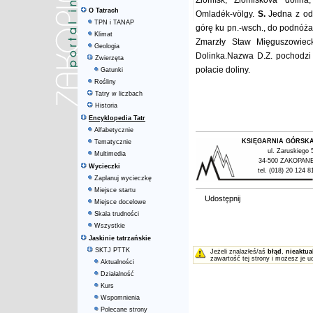
Zlomísk, Zlomisková dolina
O Tatrach
Omladék-völgy.
S.
Jedna z odn
TPN i TANAP
górę ku pn.-wsch., do podnóża
Klimat
Zmarzły Staw Mięguszowiec
Geologia
Dolinka.Nazwa D.Z. pochodzi 
Zwierzęta
połacie doliny.
Gatunki
Rośliny
Tatry w liczbach
Historia
Encyklopedia Tatr
Alfabetycznie
KSIĘGARNIA GÓRSK
Tematycznie
ul. Zaruskiego 
Multimedia
34-500 ZAKOPAN
Wycieczki
tel. (018) 20 124 8
Zaplanuj wycieczkę
Miejsce startu
Udostępnij
Miejsce docelowe
Skala trudności
Wszystkie
Jaskinie tatrzańskie
SKTJ PTTK
Jeżeli znalazłeś/aś
błąd
,
nieaktua
zawartość tej strony i możesz je u
Aktualności
Działalność
Kurs
Wspomnienia
Polecane strony