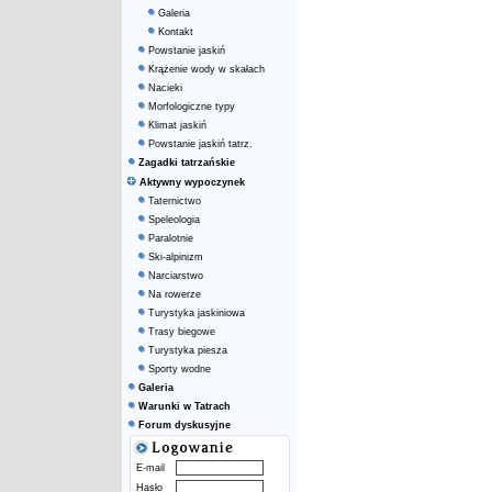
Galeria
Kontakt
Powstanie jaskiń
Krążenie wody w skałach
Nacieki
Morfologiczne typy
Klimat jaskiń
Powstanie jaskiń tatrz.
Zagadki tatrzańskie
Aktywny wypoczynek
Taternictwo
Speleologia
Paralotnie
Ski-alpinizm
Narciarstwo
Na rowerze
Turystyka jaskiniowa
Trasy biegowe
Turystyka piesza
Sporty wodne
Galeria
Warunki w Tatrach
Forum dyskusyjne
E-mail
Hasło