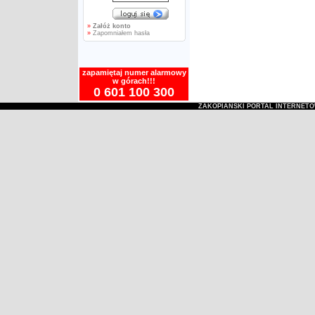
»
Załóż konto
»
Zapomniałem hasła
zapamiętaj numer alarmowy
w górach!!!
0 601 100 300
ZAKOPIAŃSKI PORTAL INTERNET