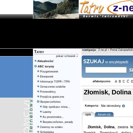
nawigacja:
Z-ne.pl
»
Portal Zakopiański
Tatry
pokaż schowek
»
Aktualności
ABC turysty
Przygotowanie
Ekwipunek
A
B
C
Ć
alfabetycznie:
Informacje TOPR i TPN
Oznaczenia szlaków
Złomisk, Dolina
Przewodnicy
Przejścia graniczne
Bezpieczeństwo
Nie okreslony
Kategoria:
Gdy spotkasz misia...
Lawiny
opis
forum
(0)
Ku przestrodze...
Bezpieczeństwo, porady
Złomisk, Dolina
, zwana te
Zwierzę na szlaku
Schroniska