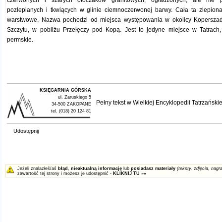
czerwonych i szarych otoczaków granitowych, ogładzonych, ale nie p
pozlepianych i tkwiących w glinie ciemnoczerwonej barwy. Cała ta zlepion
warstwowe. Nazwa pochodzi od miejsca występowania w okolicy Koperszad
Szczytu, w pobliżu Przełęczy pod Kopą. Jest to jedyne miejsce w Tatrach,
permskie.
KSIĘGARNIA GÓRSKA
ul. Zaruskiego 5
Pełny tekst w
Wielkiej Encyklopedii Tatrzańskie
34-500 ZAKOPANE
tel. (018) 20 124 81
Udostępnij
Jeżeli znalazłeś/aś
błąd
,
nieaktualną informację
lub
posiadasz materiały
(teksty, zdjęcia, nagra
zawartość tej strony i możesz je udostępnić -
KLIKNIJ TU »»