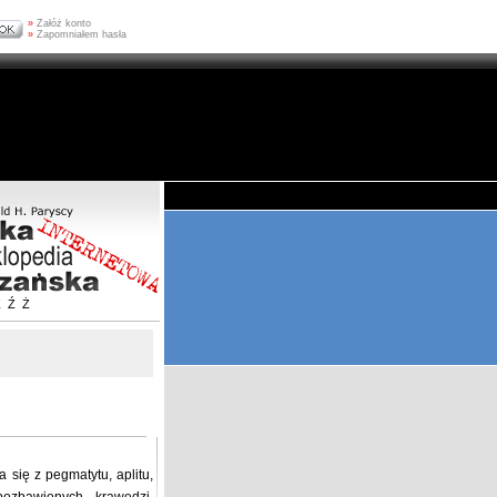
»
Załóż konto
»
Zapomniałem hasła
Z
Ź
Ż
 się z pegmatytu, aplitu,