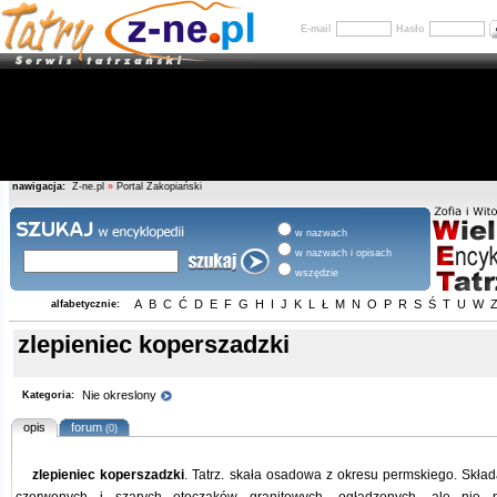
E-mail
Hasło
nawigacja:
Z-ne.pl
»
Portal Zakopiański
w nazwach
w nazwach i opisach
wszędzie
A
B
C
Ć
D
E
F
G
H
I
J
K
L
Ł
M
N
O
P
R
S
Ś
T
U
W
alfabetycznie:
zlepieniec koperszadzki
Nie okreslony
Kategoria:
opis
forum
(0)
zlepieniec koperszadzki
. Tatrz. skała osadowa z okresu permskiego. Składa