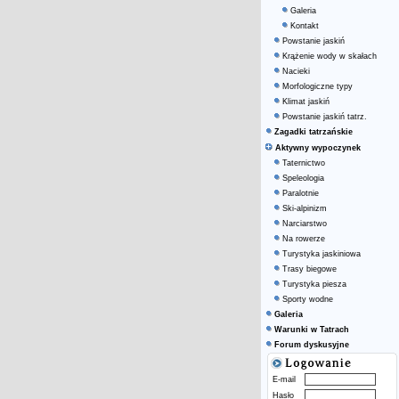
Galeria
Kontakt
Powstanie jaskiń
Krążenie wody w skałach
Nacieki
Morfologiczne typy
Klimat jaskiń
Powstanie jaskiń tatrz.
Zagadki tatrzańskie
Aktywny wypoczynek
Taternictwo
Speleologia
Paralotnie
Ski-alpinizm
Narciarstwo
Na rowerze
Turystyka jaskiniowa
Trasy biegowe
Turystyka piesza
Sporty wodne
Galeria
Warunki w Tatrach
Forum dyskusyjne
E-mail
Hasło