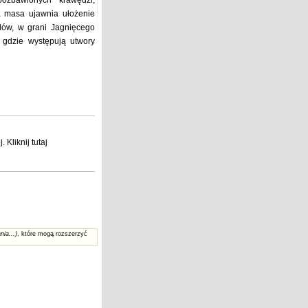
ozbawionych krawędzi,
a masa ujawnia ułożenie
ów, w grani Jagnięcego
 gdzie występują utwory
j
. Kliknij
tutaj
nia...)
, które mogą rozszerzyć