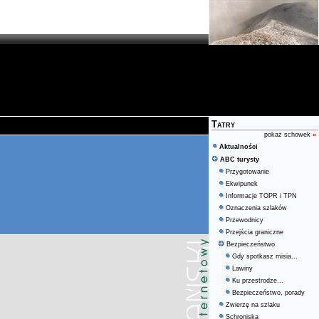
Tatry
pokaż schowek
»
Aktualności
ABC turysty
Przygotowanie
Ekwipunek
Informacje TOPR i TPN
Oznaczenia szlaków
Przewodnicy
Przejścia graniczne
Bezpieczeństwo
Gdy spotkasz misia...
Lawiny
Ku przestrodze...
Bezpieczeństwo, porady
Zwierzę na szlaku
Schroniska