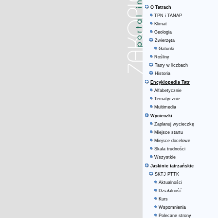
O Tatrach
TPN i TANAP
Klimat
Geologia
Zwierzęta
Gatunki
Rośliny
Tatry w liczbach
Historia
Encyklopedia Tatr
Alfabetycznie
Tematycznie
Multimedia
Wycieczki
Zaplanuj wycieczkę
Miejsce startu
Miejsce docelowe
Skala trudności
Wszystkie
Jaskinie tatrzańskie
SKTJ PTTK
Aktualności
Działalność
Kurs
Wspomnienia
Polecane strony