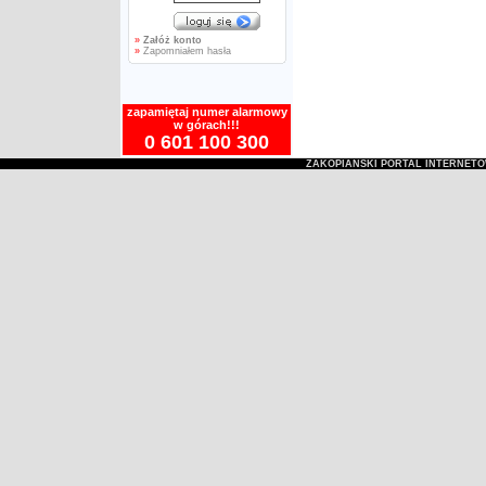
»
Załóż konto
»
Zapomniałem hasła
zapamiętaj numer alarmowy
w górach!!!
0 601 100 300
ZAKOPIAŃSKI PORTAL INTERNET