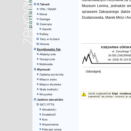
numerowanych roczników za 198
O Tatrach
Muzeum Lenina, jednakże więk
TPN i TANAP
sprawami Zakopanego (także 
Klimat
Dustanowska, Marek Mróz i An
Geologia
Zwierzęta
Gatunki
Rośliny
Tatry w liczbach
Historia
KSIĘGARNIA GÓRSK
Encyklopedia Tatr
ul. Zaruskiego 
Alfabetycznie
34-500 ZAKOPAN
Tematycznie
tel. (018) 20 124 8
Multimedia
Wycieczki
Udostępnij
Zaplanuj wycieczkę
Miejsce startu
Miejsce docelowe
Skala trudności
Jeżeli znalazłeś/aś
błąd
,
nieaktua
Wszystkie
zawartość tej strony i możesz je u
Jaskinie tatrzańskie
SKTJ PTTK
Aktualności
Działalność
Kurs
Wspomnienia
Polecane strony