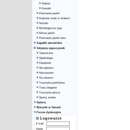
Galeria
Kontakt
Powstanie jaskiń
Krążenie wody w skałach
Nacieki
Morfologiczne typy
Klimat jaskiń
Powstanie jaskiń tatrz.
Zagadki tatrzańskie
Aktywny wypoczynek
Taternictwo
Speleologia
Paralotnie
Ski-alpinizm
Narciarstwo
Na rowerze
Turystyka jaskiniowa
Trasy biegowe
Turystyka piesza
Sporty wodne
Galeria
Warunki w Tatrach
Forum dyskusyjne
E-mail
Hasło