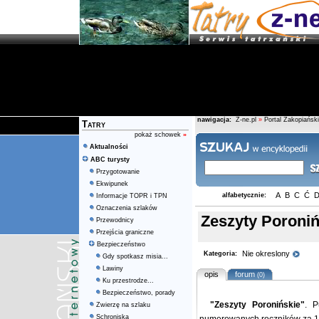
nawigacja:
Z-ne.pl
»
Portal Zakopiański
Tatry
pokaż schowek
»
Aktualności
ABC turysty
Przygotowanie
Ekwipunek
A
B
C
Ć
alfabetycznie:
Informacje TOPR i TPN
Oznaczenia szlaków
Zeszyty Poroniń
Przewodnicy
Przejścia graniczne
Bezpieczeństwo
Nie okreslony
Kategoria:
Gdy spotkasz misia...
Lawiny
opis
forum
(0)
Ku przestrodze...
Bezpieczeństwo, porady
"Zeszyty Poronińskie"
. P
Zwierzę na szlaku
Schroniska