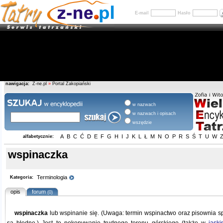
E-mail
Hasło
nawigacja:
Z-ne.pl
»
Portal Zakopiański
w nazwach
w nazwach i opisach
wszędzie
A
B
C
Ć
D
E
F
G
H
I
J
K
L
Ł
M
N
O
P
R
S
Ś
T
U
W
alfabetycznie:
wspinaczka
Terminologia
Kategoria:
opis
forum
(0)
wspinaczka
lub wspinanie się. (Uwaga: termin wspinactwo oraz pisownia spi