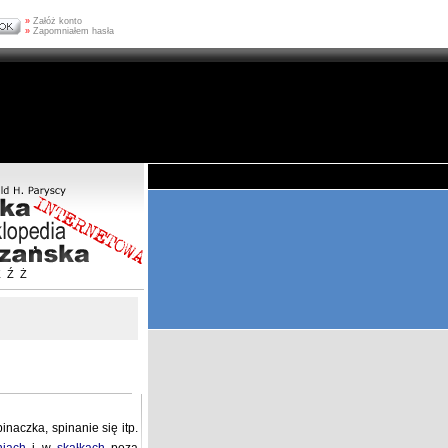
»
Załóż konto
»
Zapomniałem hasła
Z
Ź
Ż
naczka, spinanie się itp.