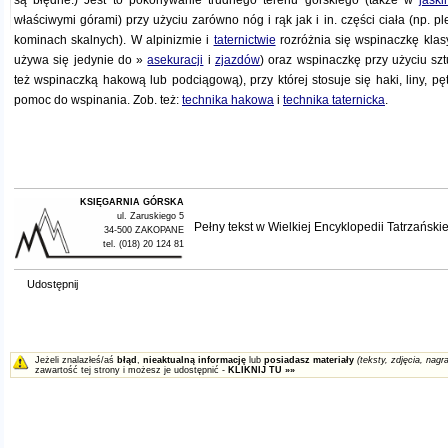
są błędne.) Jest to pokonywanie trudnego terenu górskiego (także w
jaski
właściwymi górami) przy użyciu zarówno nóg i rąk jak i in. części ciała (np. p
kominach skalnych). W alpinizmie i
taternictwie
rozróżnia się wspinaczkę klas
używa się jedynie do »
asekuracji
i
zjazdów
) oraz wspinaczkę przy użyciu sz
też wspinaczką hakową lub podciągową), przy której stosuje się haki, liny, pęt
pomoc do wspinania. Zob. też:
technika hakowa
i
technika taternicka
.
KSIĘGARNIA GÓRSKA
ul. Zaruskiego 5
Pełny tekst w
Wielkiej Encyklopedii Tatrzańskie
34-500 ZAKOPANE
tel. (018) 20 124 81
Udostępnij
Jeżeli znalazłeś/aś
błąd
,
nieaktualną informację
lub
posiadasz materiały
(teksty, zdjęcia, nagra
zawartość tej strony i możesz je udostępnić -
KLIKNIJ TU »»