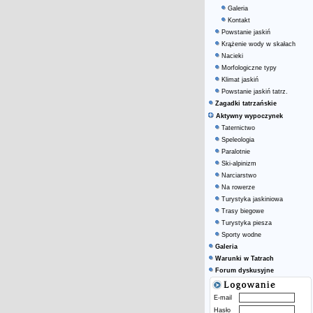
Galeria
Kontakt
Powstanie jaskiń
Krążenie wody w skałach
Nacieki
Morfologiczne typy
Klimat jaskiń
Powstanie jaskiń tatrz.
Zagadki tatrzańskie
Aktywny wypoczynek
Taternictwo
Speleologia
Paralotnie
Ski-alpinizm
Narciarstwo
Na rowerze
Turystyka jaskiniowa
Trasy biegowe
Turystyka piesza
Sporty wodne
Galeria
Warunki w Tatrach
Forum dyskusyjne
E-mail
Hasło