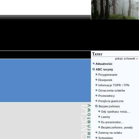
Tatry
pokaż schowek
»
Aktualności
ABC turysty
Przygotowanie
Ekwipunek
Informacje TOPR i TPN
Oznaczenia szlaków
Przewodnicy
Przejścia graniczne
Bezpieczeństwo
Gdy spotkasz misia...
Lawiny
Ku przestrodze...
Bezpieczeństwo, porady
Zwierzę na szlaku
Schroniska