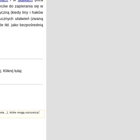
niach
i w
skałkach
poza
leców do zapierania się w
yczną (kiedy liny i haków
tucznych ułatwień (zwaną
le itd. jako bezpośrednią
j
. Kliknij
tutaj
nia...)
, które mogą rozszerzyć