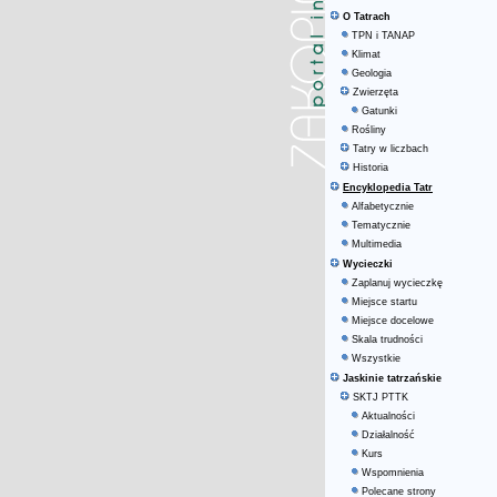
O Tatrach
TPN i TANAP
Klimat
Geologia
Zwierzęta
Gatunki
Rośliny
Tatry w liczbach
Historia
Encyklopedia Tatr
Alfabetycznie
Tematycznie
Multimedia
Wycieczki
Zaplanuj wycieczkę
Miejsce startu
Miejsce docelowe
Skala trudności
Wszystkie
Jaskinie tatrzańskie
SKTJ PTTK
Aktualności
Działalność
Kurs
Wspomnienia
Polecane strony