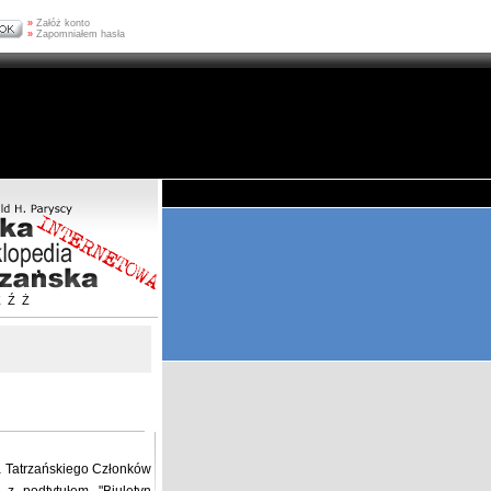
»
Załóż konto
»
Zapomniałem hasła
Z
Ź
Ż
wa Tatrzańskiego Członków