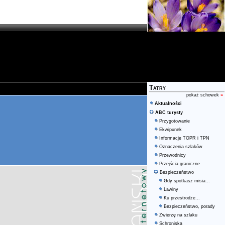
Tatry
pokaż schowek
»
Aktualności
ABC turysty
Przygotowanie
Ekwipunek
Informacje TOPR i TPN
Oznaczenia szlaków
Przewodnicy
Przejścia graniczne
Bezpieczeństwo
Gdy spotkasz misia...
Lawiny
Ku przestrodze...
Bezpieczeństwo, porady
Zwierzę na szlaku
Schroniska