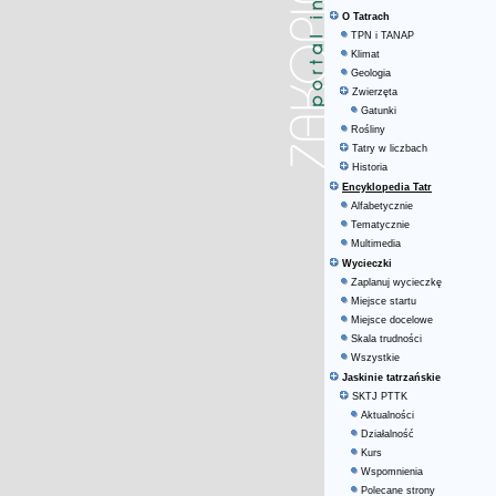
O Tatrach
TPN i TANAP
Klimat
Geologia
Zwierzęta
Gatunki
Rośliny
Tatry w liczbach
Historia
Encyklopedia Tatr
Alfabetycznie
Tematycznie
Multimedia
Wycieczki
Zaplanuj wycieczkę
Miejsce startu
Miejsce docelowe
Skala trudności
Wszystkie
Jaskinie tatrzańskie
SKTJ PTTK
Aktualności
Działalność
Kurs
Wspomnienia
Polecane strony