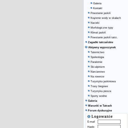
Galeria
Kontakt
Powstanie jaskiń
Krążenie wody w skałach
Nacieki
Morfologiczne typy
Klimat jaskiń
Powstanie jaskiń tatrz.
Zagadki tatrzańskie
Aktywny wypoczynek
Taternictwo
Speleologia
Paralotnie
Ski-alpinizm
Narciarstwo
Na rowerze
Turystyka jaskiniowa
Trasy biegowe
Turystyka piesza
Sporty wodne
Galeria
Warunki w Tatrach
Forum dyskusyjne
E-mail
Hasło