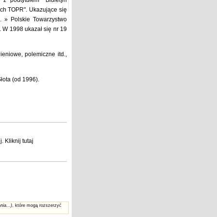
z podtytułem "Biuletyn
ych TOPR". Ukazujące się
. » Polskie Towarzystwo
. W 1998 ukazał się nr 19
eniowe, polemiczne itd.,
łota (od 1996).
j
. Kliknij
tutaj
nia...)
, które mogą rozszerzyć