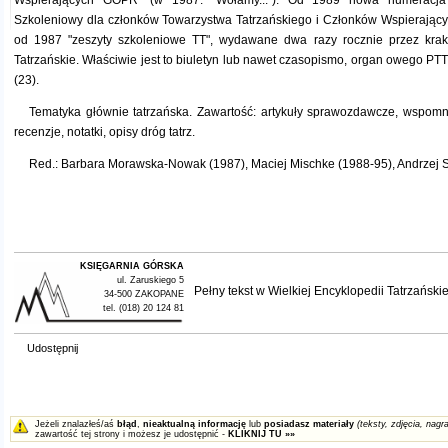
Wspierających GOPR" (w 1987: "Wołamy..."). Od 1989 nowa numeracja 
Szkoleniowy dla członków Towarzystwa Tatrzańskiego i Członków Wspierając
od 1987 "zeszyty szkoleniowe TT", wydawane dwa razy rocznie przez krak
Tatrzańskie. Właściwie jest to biuletyn lub nawet czasopismo, organ owego PTT
(23).
Tematyka głównie tatrzańska. Zawartość: artykuły sprawozdawcze, wspomni
recenzje, notatki, opisy dróg tatrz.
Red.: Barbara Morawska-Nowak (1987), Maciej Mischke (1988-95), Andrzej S
KSIĘGARNIA GÓRSKA
ul. Zaruskiego 5
Pełny tekst w
Wielkiej Encyklopedii Tatrzańskie
34-500 ZAKOPANE
tel. (018) 20 124 81
Udostępnij
Jeżeli znalazłeś/aś
błąd
,
nieaktualną informację
lub
posiadasz materiały
(teksty, zdjęcia, nagra
zawartość tej strony i możesz je udostępnić -
KLIKNIJ TU »»