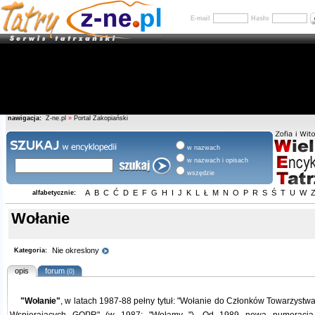
E-mail
Hasło
nawigacja:
Z-ne.pl
»
Portal Zakopiański
w nazwach
w nazwach i opisach
wszędzie
A
B
C
Ć
D
E
F
G
H
I
J
K
L
Ł
M
N
O
P
R
S
Ś
T
U
W
alfabetycznie:
Wołanie
Nie okreslony
Kategoria:
opis
forum
(0)
"Wołanie"
, w latach 1987-88 pełny tytuł: "Wołanie do Członków Towarzyst