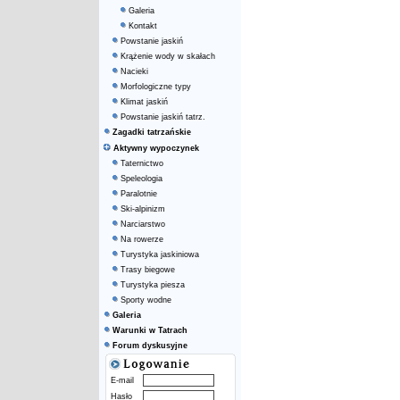
Galeria
Kontakt
Powstanie jaskiń
Krążenie wody w skałach
Nacieki
Morfologiczne typy
Klimat jaskiń
Powstanie jaskiń tatrz.
Zagadki tatrzańskie
Aktywny wypoczynek
Taternictwo
Speleologia
Paralotnie
Ski-alpinizm
Narciarstwo
Na rowerze
Turystyka jaskiniowa
Trasy biegowe
Turystyka piesza
Sporty wodne
Galeria
Warunki w Tatrach
Forum dyskusyjne
E-mail
Hasło