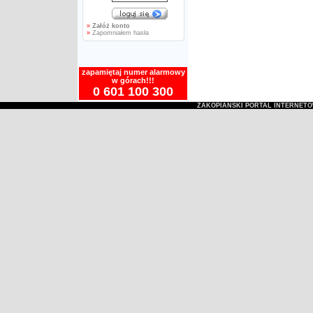
»
Załóż konto
»
Zapomniałem hasła
zapamiętaj numer alarmowy
w górach!!!
0 601 100 300
ZAKOPIAŃSKI PORTAL INTERNET