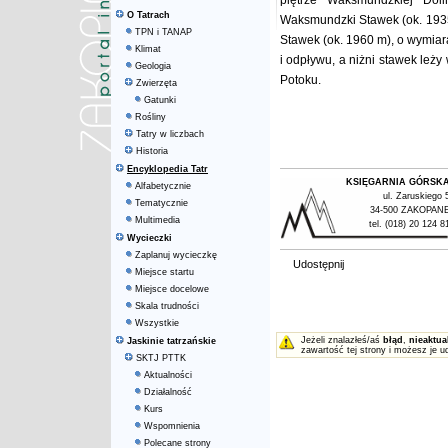
piętrze Waksmundzkiej Dol
O Tatrach
Waksmundzki Stawek (ok. 1935
TPN i TANAP
Stawek (ok. 1960 m), o wymiar
Klimat
i odpływu, a niżni stawek leż
Geologia
Potoku.
Zwierzęta
Gatunki
Rośliny
Tatry w liczbach
Historia
Encyklopedia Tatr
KSIĘGARNIA GÓRSK
Alfabetycznie
ul. Zaruskiego 
Tematycznie
34-500 ZAKOPAN
Multimedia
tel. (018) 20 124 8
Wycieczki
Zaplanuj wycieczkę
Udostępnij
Miejsce startu
Miejsce docelowe
Skala trudności
Wszystkie
Jeżeli znalazłeś/aś
błąd
,
nieaktua
Jaskinie tatrzańskie
zawartość tej strony i możesz je u
SKTJ PTTK
Aktualności
Działalność
Kurs
Wspomnienia
Polecane strony