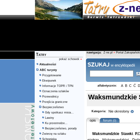
nawigacja:
Z-ne.pl
»
Portal Zakopiański
Tatry
pokaż schowek
»
Aktualności
ABC turysty
Przygotowanie
Ekwipunek
A
B
C
Ć
alfabetycznie:
Informacje TOPR i TPN
Oznaczenia szlaków
Waksmundzkie 
Przewodnicy
Przejścia graniczne
Bezpieczeństwo
Nie okreslony
Kategoria:
Gdy spotkasz misia...
Lawiny
opis
forum
(0)
Ku przestrodze...
Bezpieczeństwo, porady
Waksmundzkie Stawki
.
P.
D
Zwierzę na szlaku
Schroniska